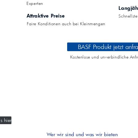
Kompressoröle
nwendungen.
Experten
Land
ägliche
iepigmente für
Langjäh
t anfragen
Kontaktieren Sie uns!
 & Beschichtungen
Attraktive Preise
Schnellst
Prozessöle
Wasch- &
Faire Konditionen auch bei Kleinmengen
lindustrie
en für Bauchemie &
Produkt anfragen
Kontaktieren Sie uns!
BASF Produkt jetzt anfr
Produkt anfragen
Kontaktieren Sie un
Kostenlose und unverbindliche Anf
s hier
Wer wir sind und was wir bieten