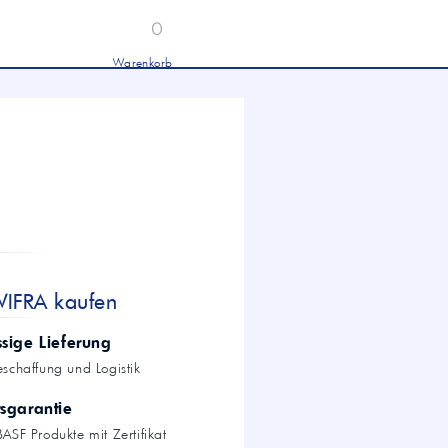
0
Warenkorb
Industrieöle
chwertige Industrieöle von Mobil und
tronas für Hydraulik, Getriebe und
hwere Nutzfahrzeuge.
tion
Hydrauliköl HLP 46 &
HVLP 46 – Für Industrie
und mobile Hydraulik
LKW- & NFZ-Motorenöl –
10W-40 & 5W-30 für
schwere Nutzfahrzeuge
Industrie-Getriebeöl CLP –
WIFRA kaufen
Fokus CLP 220 für schwere
Getriebe
Agrochemie
ssige Lieferung
eschaffung und Logistik
tsgarantie
dwirtschaft
ASF Produkte mit Zertifikat
wertige Öle für die moderne