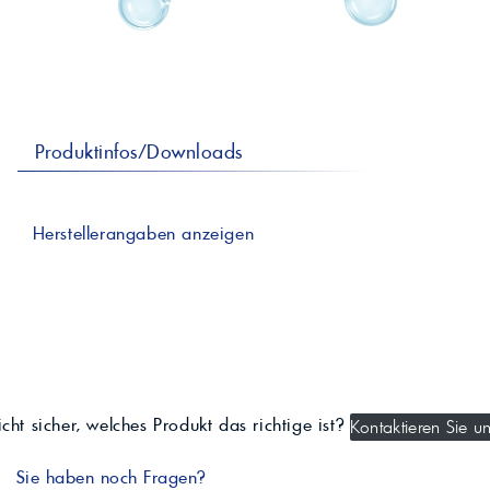
professionelle A
Lebensmittelvertr
Industr
Schmierstoffe
Produk
Farben
Spindelöle
Farbmittel für 
Reinigungsmitte
Pigmentlösung
In-Plant-Tinting
Produktinfos/Downloads
Herstellerangaben anzeigen
cht sicher, welches Produkt das richtige ist?
Kontaktieren Sie un
Sie haben noch Fragen?