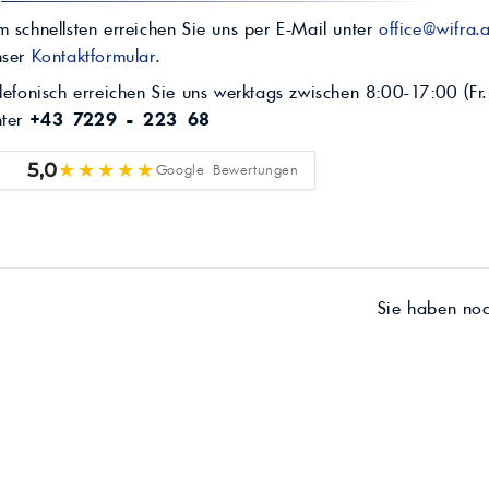
 schnellsten erreichen Sie uns per E-Mail unter
office@wifra.a
nser
Kontaktformular
.
lefonisch erreichen Sie uns werktags zwischen 8:00-17:00 (Fr.
nter
+43 7229 - 223 68
★★★★★
5,0
Google Bewertungen
Sie haben no