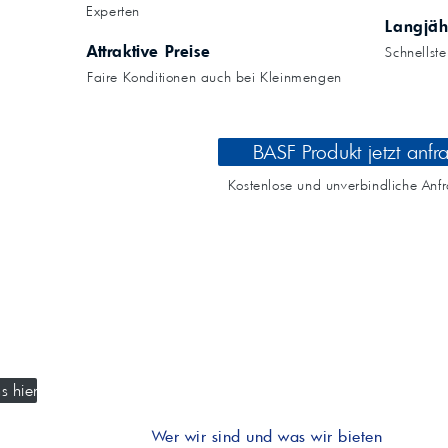
Kompressoröle
nwendungen.
Experten
Land
ägliche
iepigmente für
Langjäh
t anfragen
Kontaktieren Sie uns!
 & Beschichtungen
Attraktive Preise
Schnellst
Prozessöle
Wasch- &
Faire Konditionen auch bei Kleinmengen
lindustrie
en für Bauchemie &
Produkt anfragen
Kontaktieren Sie uns!
BASF Produkt jetzt anfr
Produkt anfragen
Kontaktieren Sie un
Kostenlose und unverbindliche Anf
s hier
Wer wir sind und was wir bieten