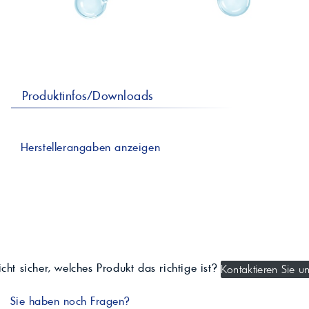
professionelle A
Lebensmittelvertr
Industr
Schmierstoffe
Produk
Farben
Spindelöle
Farbmittel für 
Reinigungsmitte
Pigmentlösung
In-Plant-Tinting
Produktinfos/Downloads
Herstellerangaben anzeigen
cht sicher, welches Produkt das richtige ist?
Kontaktieren Sie un
Sie haben noch Fragen?