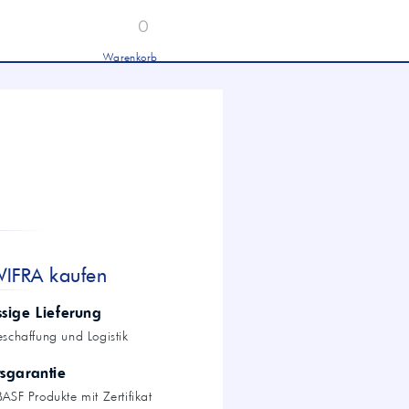
0
Warenkorb
Industrieöle
chwertige Industrieöle von Mobil und
tronas für Hydraulik, Getriebe und
hwere Nutzfahrzeuge.
tion
Hydrauliköl HLP 46 &
HVLP 46 – Für Industrie
und mobile Hydraulik
LKW- & NFZ-Motorenöl –
10W-40 & 5W-30 für
schwere Nutzfahrzeuge
Industrie-Getriebeöl CLP –
WIFRA kaufen
Fokus CLP 220 für schwere
Getriebe
Agrochemie
ssige Lieferung
eschaffung und Logistik
tsgarantie
dwirtschaft
ASF Produkte mit Zertifikat
wertige Öle für die moderne