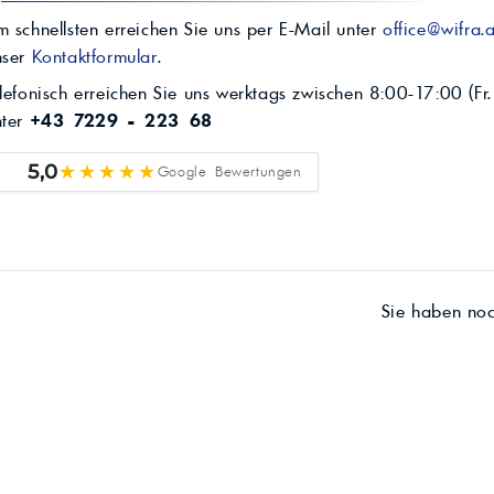
 schnellsten erreichen Sie uns per E-Mail unter
office@wifra.a
nser
Kontaktformular
.
lefonisch erreichen Sie uns werktags zwischen 8:00-17:00 (Fr.
nter
+43 7229 - 223 68
★★★★★
5,0
Google Bewertungen
Sie haben no