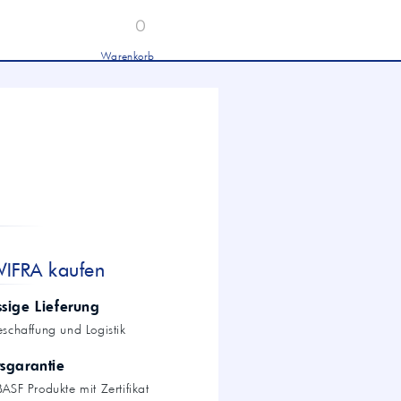
0
Warenkorb
Industrieöle
chwertige Industrieöle von Mobil und
tronas für Hydraulik, Getriebe und
hwere Nutzfahrzeuge.
tion
Hydrauliköl HLP 46 &
HVLP 46 – Für Industrie
und mobile Hydraulik
LKW- & NFZ-Motorenöl –
10W-40 & 5W-30 für
schwere Nutzfahrzeuge
Industrie-Getriebeöl CLP –
WIFRA kaufen
Fokus CLP 220 für schwere
Getriebe
Agrochemie
ssige Lieferung
eschaffung und Logistik
tsgarantie
dwirtschaft
ASF Produkte mit Zertifikat
wertige Öle für die moderne