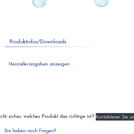
professionelle A
Lebensmittelvertr
Industr
Schmierstoffe
Produk
Farben
Spindelöle
Farbmittel für 
Reinigungsmitte
Pigmentlösung
In-Plant-Tinting
Produktinfos/Downloads
Herstellerangaben anzeigen
cht sicher, welches Produkt das richtige ist?
Kontaktieren Sie un
Sie haben noch Fragen?