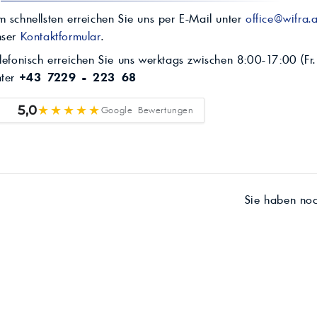
 schnellsten erreichen Sie uns per E-Mail unter
office@wifra.a
nser
Kontaktformular
.
lefonisch erreichen Sie uns werktags zwischen 8:00-17:00 (Fr.
nter
+43 7229 - 223 68
★★★★★
5,0
Google Bewertungen
Sie haben no