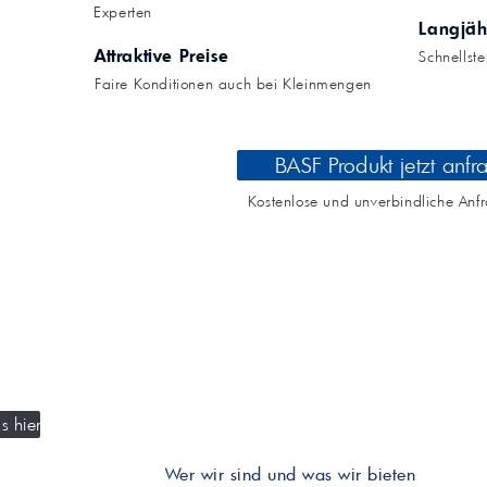
Kompressoröle
nwendungen.
Experten
Land
ägliche
iepigmente für
Langjäh
t anfragen
Kontaktieren Sie uns!
 & Beschichtungen
Attraktive Preise
Schnellst
Prozessöle
Wasch- &
Faire Konditionen auch bei Kleinmengen
lindustrie
en für Bauchemie &
Produkt anfragen
Kontaktieren Sie uns!
BASF Produkt jetzt anfr
Produkt anfragen
Kontaktieren Sie un
Kostenlose und unverbindliche Anf
s hier
Wer wir sind und was wir bieten