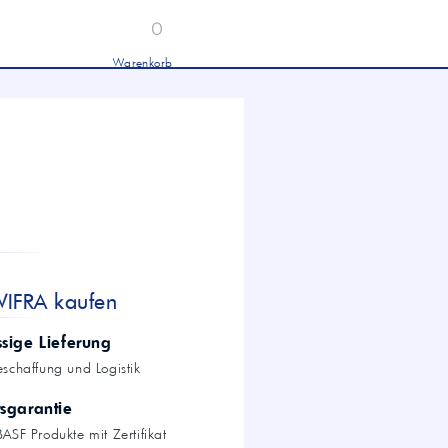
0
Warenkorb
Industrieöle
chwertige Industrieöle von Mobil und
tronas für Hydraulik, Getriebe und
hwere Nutzfahrzeuge.
tion
Hydrauliköl HLP 46 &
HVLP 46 – Für Industrie
und mobile Hydraulik
LKW- & NFZ-Motorenöl –
10W-40 & 5W-30 für
schwere Nutzfahrzeuge
Industrie-Getriebeöl CLP –
WIFRA kaufen
Fokus CLP 220 für schwere
Getriebe
Agrochemie
ssige Lieferung
eschaffung und Logistik
tsgarantie
dwirtschaft
ASF Produkte mit Zertifikat
wertige Öle für die moderne