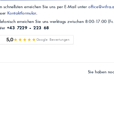
 schnellsten erreichen Sie uns per E-Mail unter
office@wifra.a
nser
Kontaktformular
.
lefonisch erreichen Sie uns werktags zwischen 8:00-17:00 (Fr.
nter
+43 7229 - 223 68
★★★★★
5,0
Google Bewertungen
Sie haben no