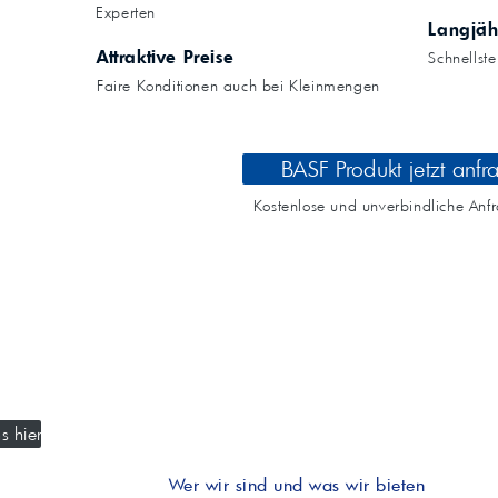
Kompressoröle
nwendungen.
Experten
Land
ägliche
iepigmente für
Langjäh
t anfragen
Kontaktieren Sie uns!
 & Beschichtungen
Attraktive Preise
Schnellst
Prozessöle
Wasch- &
Faire Konditionen auch bei Kleinmengen
lindustrie
en für Bauchemie &
Produkt anfragen
Kontaktieren Sie uns!
BASF Produkt jetzt anfr
Produkt anfragen
Kontaktieren Sie un
Kostenlose und unverbindliche Anf
s hier
Wer wir sind und was wir bieten