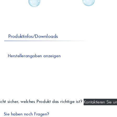
professionelle A
Lebensmittelvertr
Industr
Schmierstoffe
Produk
Farben
Spindelöle
Farbmittel für 
Reinigungsmitte
Pigmentlösung
In-Plant-Tinting
Produktinfos/Downloads
Herstellerangaben anzeigen
cht sicher, welches Produkt das richtige ist?
Kontaktieren Sie un
Sie haben noch Fragen?