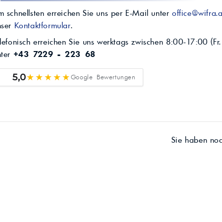
 schnellsten erreichen Sie uns per E-Mail unter
office@wifra.a
nser
Kontaktformular
.
lefonisch erreichen Sie uns werktags zwischen 8:00-17:00 (Fr.
nter
+43 7229 - 223 68
★★★★★
5,0
Google Bewertungen
Sie haben no