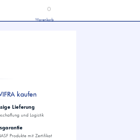
0
Warenkorb
Industrieöle
chwertige Industrieöle von Mobil und
tronas für Hydraulik, Getriebe und
hwere Nutzfahrzeuge.
tion
Hydrauliköl HLP 46 &
HVLP 46 – Für Industrie
und mobile Hydraulik
LKW- & NFZ-Motorenöl –
10W-40 & 5W-30 für
schwere Nutzfahrzeuge
Industrie-Getriebeöl CLP –
WIFRA kaufen
Fokus CLP 220 für schwere
Getriebe
Agrochemie
ssige Lieferung
eschaffung und Logistik
tsgarantie
dwirtschaft
ASF Produkte mit Zertifikat
wertige Öle für die moderne