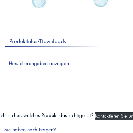
professionelle A
Lebensmittelvertr
Industr
Schmierstoffe
Produk
Farben
Spindelöle
Farbmittel für 
Reinigungsmitte
Pigmentlösung
In-Plant-Tinting
Produktinfos/Downloads
Herstellerangaben anzeigen
cht sicher, welches Produkt das richtige ist?
Kontaktieren Sie un
Sie haben noch Fragen?