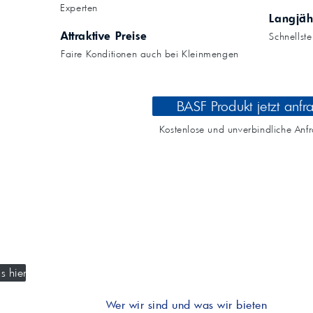
Kompressoröle
nwendungen.
Experten
Land
ägliche
iepigmente für
Langjäh
t anfragen
Kontaktieren Sie uns!
 & Beschichtungen
Attraktive Preise
Schnellst
Prozessöle
Wasch- &
Faire Konditionen auch bei Kleinmengen
lindustrie
en für Bauchemie &
Produkt anfragen
Kontaktieren Sie uns!
BASF Produkt jetzt anfr
Produkt anfragen
Kontaktieren Sie un
Kostenlose und unverbindliche Anf
s hier
Wer wir sind und was wir bieten