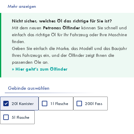
-
Mehr anzeigen
PETRONAS Tutela ATF D3
Typ
-
Nicht sicher, welches Öl das richtige für Sie ist?
-
Mit dem neuen
Petronas Ölfinder
können Sie schnell und
Automatikgetriebeöl (ATF)
einfach das richtige Öl für Ihr Fahrzeug oder Ihre Maschine
Anwendungsgebiete
finden.
-
Geben Sie einfach die Marke, das Modell und das Baujahr
-
Konventionelle Automatikgetriebe, Servolenkungen, Hydrauliksysteme;
Ihres Fahrzeugs ein, und der Ölfinder zeigt Ihnen die
Pkw, Nutzfahrzeuge, Geländewagen; wo GM DEXRON-III gefordert
passenden Öle an.
wird
» Hier geht's zum Ölfinder
Spezifikationen
-
-
Gebinde auswählen
JASO M315-2013 1A/2A; DEXRON-IIIH/-IIIG; Allison C-4; Bosch TE-ML
09; ZF TE-ML 09; CAT TO-2; Ford Mercon
Performance Level
20l Kanister
1l Flasche
200l Fass
-
-
FCA 9.55550-AG2 (Power Steering System only); IVECO 18-1807
5l Flasche
(Power Steering System only)
Aussehen