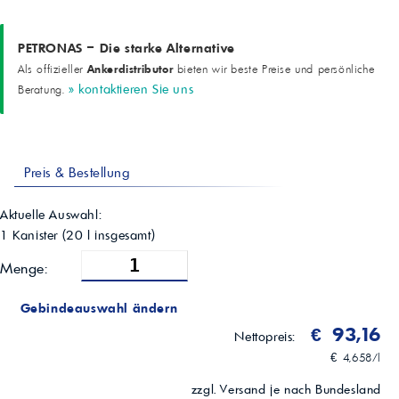
-
-
Hell & Klar
PETRONAS – Die starke Alternative
Farbe
-
Ankerdistributor
Als offizieller
bieten wir beste Preise und persönliche
-
» kontaktieren Sie uns
Beratung.
Rot
Dichte bei 15°C
ASTM D4052
g/cm³
0.855
Preis & Bestellung
Kinematische Viskosität bei 40°C
ASTM D445
Aktuelle Auswahl:
mm²/s (cSt)
1 Kanister
(
20
l insgesamt)
33
Kinematische Viskosität bei 100°C
Menge:
ASTM D445
mm²/s (cSt)
7.1
Gebindeauswahl ändern
Viskositätsindex
€ 93,16
Nettopreis:
ASTM D2270
-
€ 4,658/l
182
zzgl. Versand je nach Bundesland
Pourpoint