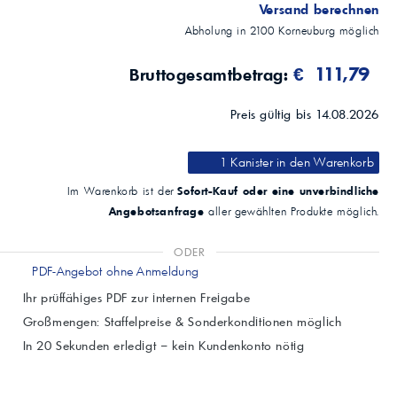
ASTM D97
Versand berechnen
°C
Abholung in
2100
Korneuburg
möglich
-48
Brookfield-Viskosität bei -40°C
€ 111,79
Bruttogesamtbetrag:
ASTM D2983
mPa·s (cP)
15000
Preis gültig bis 14.08.2026
Flammpunkt COC
ASTM D92
°C
1 Kanister
in den Warenkorb
195
Sofort-Kauf oder eine unverbindliche
Im Warenkorb ist der
Angebotsanfrage
aller gewählten Produkte möglich.
ODER
PDF-Angebot ohne Anmeldung
Ihr prüffähiges PDF zur internen Freigabe
Großmengen: Staffelpreise & Sonderkonditionen möglich
In 20 Sekunden erledigt – kein Kundenkonto nötig