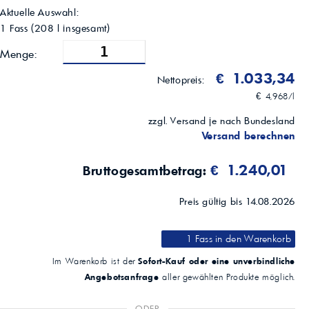
Kupferstreifenkorrosion
Aktuelle Auswahl:
1b
1 Fass
(
208
l insgesamt)
ASTM D130
Oxidations-/Alterungsbeständigkeit
Menge:
Hervorragend
€ 1.033,34
Schaumfestigkeit
Nettopreis:
Hoch
€ 4,968/l
Korrosionsschutz
Hervorragend
zzgl. Versand je nach Bundesland
Lagerstabilität
Versand berechnen
24 Monate bei 5–40 °C (ungeöffnete Behälter)
€ 1.240,01
Bruttogesamtbetrag:
Preis gültig bis 14.08.2026
1 Fass
in den Warenkorb
Sofort-Kauf oder eine unverbindliche
Im Warenkorb ist der
Angebotsanfrage
aller gewählten Produkte möglich.
ODER