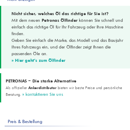
EP (extremer Druck), Rostschutz, Antischaum
Einsatz
Unverdünnt; normaler bis schwerer Einsatz
Nicht sicher, welches Öl das richtige für Sie ist?
Anwendungen
Mit dem neuen
Petronas Ölfinder
können Sie schnell und
Schleif- und Schneidarbeiten; Werkhallen mit unterschiedlichen
einfach das richtige Öl für Ihr Fahrzeug oder Ihre Maschine
Metallen; Multifunktionsgeräte
finden.
Werkstoffe
Geben Sie einfach die Marke, das Modell und das Baujahr
Eisenhaltige Metalle, Aluminium
Besonderheit
Ihres Fahrzeugs ein, und der Ölfinder zeigt Ihnen die
Hervorragend für Aluminiumbearbeitung; hinterlässt keine Flecken
passenden Öle an.
Hinweis
» Hier geht's zum Ölfinder
Fleckneigung bestimmter Aluminiumlegierungen vorab prüfen
Optik
Gelb, klar
Visuell
PETRONAS – Die starke Alternative
Dichte bei 15 °C
Ankerdistributor
Als offizieller
bieten wir beste Preise und persönliche
0,882
» kontaktieren Sie uns
Beratung.
ASTM D4052
Viskosität 40 °C
8 mm²/s
ASTM D445
Flammpunkt
Preis & Bestellung
173 °C
ASTM D92