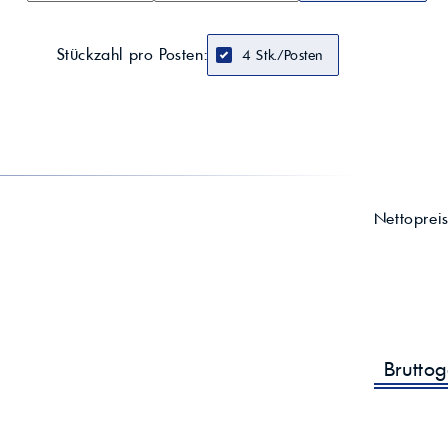
Stückzahl pro Posten:
4 Stk./Posten
Nettoprei
Brutto