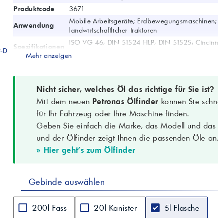
Produktcode
3671
Mobile Arbeitsgeräte; Erdbewegungsmaschinen;
Anwendung
landwirtschaftlicher Traktoren
ISO VG 46; DIN 51524 HLP; DIN 51525; Cincinna
Spezifikationen
P-D
HF0/HF1/HF2
Mehr anzeigen
Dichte (15°C)
0,878 g/cm³ (ASTM D4052)
Viskosität
46,2 cSt (ASTM D445)
(40°C)
Nicht sicher, welches Öl das richtige für Sie ist?
Viskosität
6,8 cSt (ASTM D445)
Mit dem neuen
Petronas Ölfinder
können Sie schne
(100°C)
für Ihr Fahrzeug oder Ihre Maschine finden.
Viskositätsindex
100 (ASTM D2270)
Geben Sie einfach die Marke, das Modell und das B
Flammpunkt
202 °C (ASTM D92)
COC
und der Ölfinder zeigt Ihnen die passenden Öle an
Stockpunkt
-15 °C (ASTM D97)
» Hier geht's zum Ölfinder
Farbe
L 1,5
Aussehen
B. & C.
Gebinde auswählen
Datenstand
04/2016; alle technischen Daten sind Richtwerte
200l Fass
20l Kanister
5l Flasche