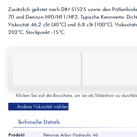
Kompressoröle
nwendungen.
Land
ägliche
iepigmente für
Zusätzlich gelistet nach DIN 51525 sowie den Prüfanford
t anfragen
Kontaktieren Sie uns!
 & Beschichtungen
70 und Denison HF0/HF1/HF2. Typische Kennwerte: Dicht
Prozessöle
Wasch- &
Viskosität 46,2 cSt (40°C) und 6,8 cSt (100°C), Viskosi
lindustrie
en für Bauchemie &
202°C, Stockpunkt -15°C.
Produkt anfragen
Kontaktieren Sie uns!
Produkt anfragen
Kontaktieren Sie un
Klicken Sie auf die Broschüre, um sie als Slideshow zu durchblä
Andere Viskosität wählen
Technische Details
Produkt
Petronas Arbor Hydraulic 46