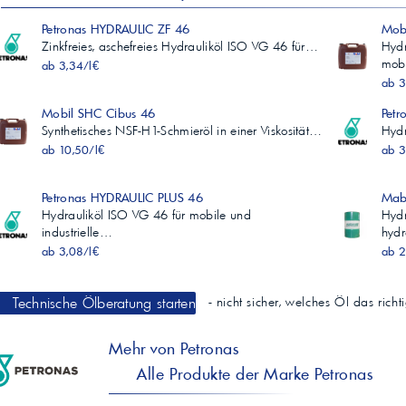
Petronas HYDRAULIC ZF 46
Mob
Zinkfreies, aschefreies Hydrauliköl ISO VG 46 für…
Hydr
mob
ab 3,34/l€
ab 3
Mobil SHC Cibus 46
Petr
Synthetisches NSF-H1-Schmieröl in einer Viskosität…
Hydr
ab 10,50/l€
ab 3
Petronas HYDRAULIC PLUS 46
Mab
Hydrauliköl ISO VG 46 für mobile und
Hydr
industrielle…
hydr
ab 3,08/l€
ab 2
Technische Ölberatung starten
- nicht sicher, welches Öl das rich
Mehr von Petronas
Alle Produkte der Marke Petronas