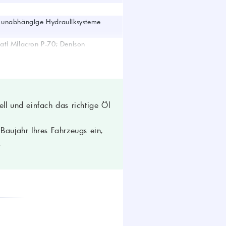
 unabhängige Hydrauliksysteme
ti Milacron P-70; Denison
ll und einfach das richtige Öl
aujahr Ihres Fahrzeugs ein,
.