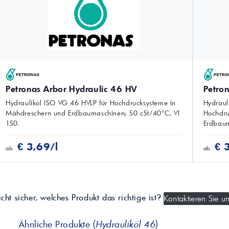
Petronas Arbor Hydraulic 46 HV
Petro
Hydrauliköl ISO VG 46 HVLP für Hochdrucksysteme in
Hydrauli
Mähdreschern und Erdbaumaschinen; 50 cSt/40°C, VI
Hochdru
150.
Erdbaum
€ 3,69/l
€ 
ab
ab
cht sicher, welches Produkt das richtige ist?
Kontaktieren Sie un
Ähnliche Produkte (
Hydrauliköl 46
)