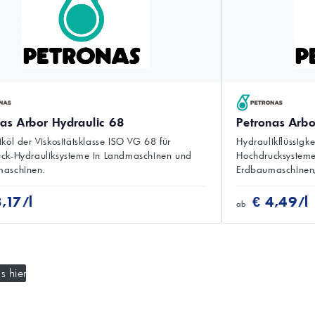
nas Arbor Hydraulic 68
Petronas Arbo
köl der Viskositätsklasse ISO VG 68 für
Hydraulikflüssigke
ck-Hydrauliksysteme in Landmaschinen und
Hochdrucksystem
aschinen.
Erdbaumaschinen,
3,17/l
€ 4,49/l
ab
s hier