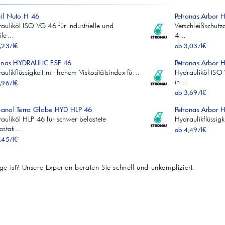
il Nuto H 46
Petronas Arbor 
auliköl ISO VG 46 für industrielle und
Verschleißschutz
ile…
4…
,23/l€
ab 3,03/l€
onas HYDRAULIC ESF 46
Petronas Arbor 
aulikflüssigkeit mit hohem Viskositätsindex fü…
Hydrauliköl ISO
in…
,96/l€
ab 3,69/l€
anol Terra Globe HYD HLP 46
Petronas Arbor 
auliköl HLP 46 für schwer belastete
Hydraulikflüssigk
ostati…
ab 4,49/l€
,45/l€
tige ist? Unsere Experten beraten Sie schnell und unkompliziert.