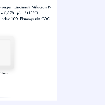
wirtschaft.
erungen Cincinnati Milacron P-
UTTO Öle – Universal
Tractor Transmission Oil
e 0,878 g/cm³ (15°C),
Kostenloser Maschinen-
tätsindex 100, Flammpunkt COC
Ölcheck
s!
ttern.