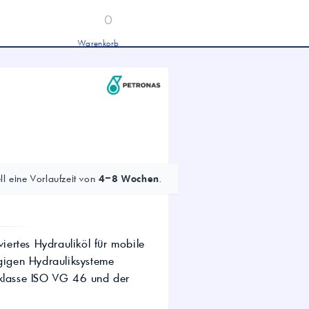
0
Warenkorb
Industrieöle
chwertige Industrieöle von Mobil und
tronas für Hydraulik, Getriebe und
hwere Nutzfahrzeuge.
tion
Hydrauliköl HLP 46 &
HVLP 46 – Für Industrie
und mobile Hydraulik
LKW- & NFZ-Motorenöl –
10W-40 & 5W-30 für
l eine Vorlaufzeit von
4–8 Wochen
.
schwere Nutzfahrzeuge
Industrie-Getriebeöl CLP –
Fokus CLP 220 für schwere
Getriebe
Agrochemie
viertes Hydrauliköl für mobile
igen Hydrauliksysteme
ätsklasse ISO VG 46 und der
dwirtschaft
wertige Öle für die moderne