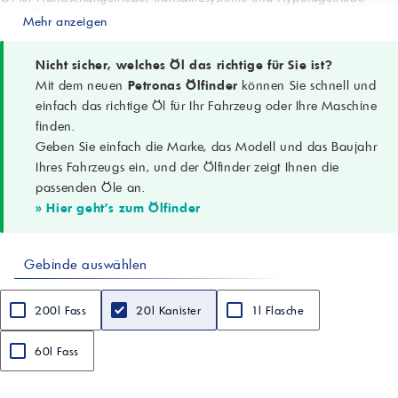
Spezifikationen
Mehr anzeigen
SAE 75W-85; API GL 4 Plus; FIAT 9.55550-MX3 (Contractual Technical
Ref. N°F010.B05)
Dichte (15°C)
Nicht sicher, welches Öl das richtige für Sie ist?
0,865 g/cm³ (ASTM D4052)
Mit dem neuen
Petronas Ölfinder
können Sie schnell und
Viskosität @ 100°C
einfach das richtige Öl für Ihr Fahrzeug oder Ihre Maschine
11,5 cSt (ASTM D445)
finden.
Viskositätsindex
Geben Sie einfach die Marke, das Modell und das Baujahr
>160 (ASTM D2270)
Viskosität bei 0°C
Ihres Fahrzeugs ein, und der Ölfinder zeigt Ihnen die
500 cSt (ASTM D445)
passenden Öle an.
Viskosität bei -40°C
» Hier geht's zum Ölfinder
40000 cPs (ASTM D2983)
Flammpunkt (COC)
>180 °C (ASTM D92)
Gebinde auswählen
Stockpunkt
< -40 °C (ASTM D97)
Aussehen
200l Fass
20l Kanister
1l Flasche
B. & C.
Hinweis
Alle technischen Daten sind Richtwerte. Datenstand 06/2012.
60l Fass