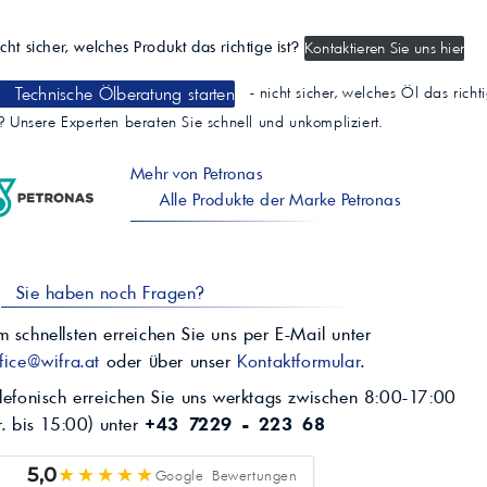
cht sicher, welches Produkt das richtige ist?
Kontaktieren Sie uns hier
Technische Ölberatung starten
- nicht sicher, welches Öl das richt
t? Unsere Experten beraten Sie schnell und unkompliziert.
Mehr von Petronas
Alle Produkte der Marke Petronas
Sie haben noch Fragen?
 schnellsten erreichen Sie uns per E-Mail unter
fice@wifra.at
oder über unser
Kontaktformular
.
lefonisch erreichen Sie uns werktags zwischen 8:00-17:00
r. bis 15:00) unter
+43 7229 - 223 68
★★★★★
5,0
Google Bewertungen