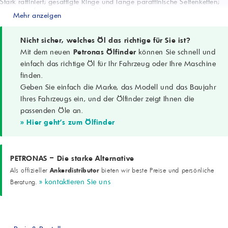
Stark raffiniert; gesättigte Ringe und lange paraffinische Seitenketten;
entwachst (geringer Stockpunkt)
Mehr anzeigen
Eigenschaften
Exzellente Oxidationsbeständigkeit; geringe Verdunstungsverluste;
geringe Flüchtigkeit; gute Farbstabilität; geringer Aromatengehalt
Nicht sicher, welches Öl das richtige für Sie ist?
Empfohlene Elastomere
Mit dem neuen
Petronas Ölfinder
können Sie schnell und
Butyl, EP, EPDM, SBR, Naturgummi
einfach das richtige Öl für Ihr Fahrzeug oder Ihre Maschine
Typische Rollen
finden.
Trägersubstanz; Verdünner; Streckmittel; Weichmacher
Geben Sie einfach die Marke, das Modell und das Baujahr
Industrieanwendungen
Gummiverarbeitung und chemische Prozesse
Ihres Fahrzeugs ein, und der Ölfinder zeigt Ihnen die
passenden Öle an.
» Hier geht's zum Ölfinder
PETRONAS – Die starke Alternative
Ankerdistributor
Als offizieller
bieten wir beste Preise und persönliche
» kontaktieren Sie uns
Beratung.