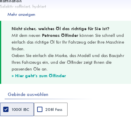
Raffination
Selektiv raffiniert, hydriert
Aussehen
Mehr anzeigen
Limpid
ASTM-Farbe
L1,0
Nicht sicher, welches Öl das richtige für Sie ist?
Dichte
Mit dem neuen
Petronas Ölfinder
können Sie schnell und
0,915
einfach das richtige Öl für Ihr Fahrzeug oder Ihre Maschine
Kinem. Viskosität @ 40 °C
finden.
100,2 cSt
Geben Sie einfach die Marke, das Modell und das Baujahr
Kinem. Viskosität @ 100 °C
8,8 cSt
Ihres Fahrzeugs ein, und der Ölfinder zeigt Ihnen die
Stockpunkt
passenden Öle an.
-12 °C
» Hier geht's zum Ölfinder
Flammpunkt (min.)
182 °C
TAN (max.)
Gebinde auswählen
0,05 mgKOH/g
Schwefel
660 ppm
1000l IBC
208l Fass
Merkmale
Geringe Stockpunkte; exzellente Farbe; Farbstabilität bei Wärme/Licht;
gutes Lösungsvermögen; hohe Additiv-Verträglichkeit; geringe
Geruchsniveaus