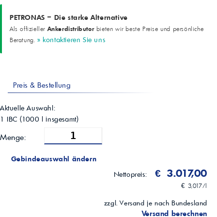
Anwendungen
Gummimischungen: EPDM, SBR, Polyisopren, Neopren, Butylkautschuk;
PETRONAS – Die starke Alternative
Nicht-Gummi: Streckmittel in Harzen, PVC-Geweben, Dichtmassen
Ankerdistributor
Als offizieller
bieten wir beste Preise und persönliche
» kontaktieren Sie uns
Beratung.
Preis & Bestellung
Aktuelle Auswahl:
1 IBC
(
1000
l insgesamt)
Menge:
Gebindeauswahl ändern
€ 3.017,00
Nettopreis:
€ 3,017/l
zzgl. Versand je nach Bundesland
Versand berechnen