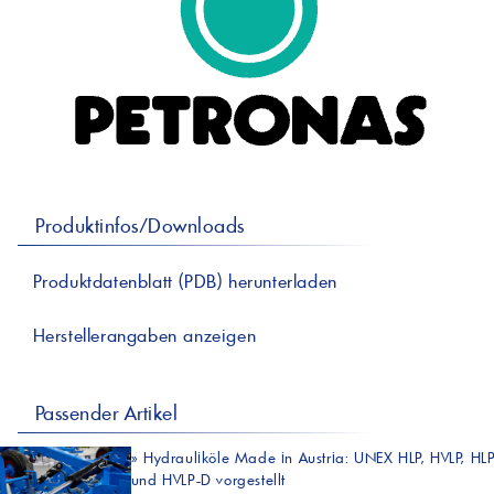
professionelle A
Lebensmittelvertr
Industr
Schmierstoffe
Produk
Farben
Spindelöle
Farbmittel für 
Reinigungsmitte
Pigmentlösung
In-Plant-Tinting
Produktinfos/Downloads
Produktdatenblatt (PDB) herunterladen
Herstellerangaben anzeigen
Passender Artikel
»
Hydrauliköle Made in Austria: UNEX HLP, HVLP, HL
und HVLP-D vorgestellt