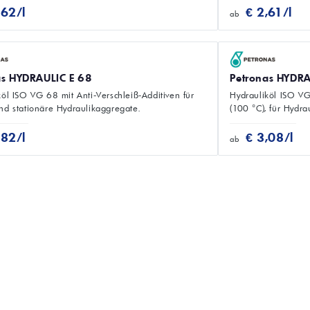
,62/l
€ 2,61/l
ab
as HYDRAULIC E 68
Petronas HYDRA
köl ISO VG 68 mit Anti‑Verschleiß‑Additiven für
Hydrauliköl ISO V
nd stationäre Hydraulikaggregate.
(100 °C), für Hydra
,82/l
€ 3,08/l
ab