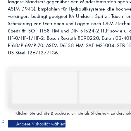
Kompressoröle
längere Standzeit gegenüber den Mindestanforderungen
nwendungen.
Land
ägliche
iepigmente für
ASTM D943). Empfohlen für Hydrauliksysteme, die hochwer
t anfragen
Kontaktieren Sie uns!
 & Beschichtungen
verlangen; bedingt geeignet für Umlauf-, Spritz-, Tauch- u
Prozessöle
Wasch- &
Schmierung von Getrieben und Lagern nach OEM-/Technikf
lindustrie
en für Bauchemie &
übertrifft ISO 11158 HM und DIN 51524‑2 HLP sowie u. a
Produkt anfragen
Kontaktieren Sie uns!
HF‑0/HF‑1/HF‑2, Bosch Rexroth RD90220, Eaton 03‑401‑
P‑68/P‑69/P‑70, ASTM D6158 HM, SAE MS1004, SEB 18
US Steel 126/127/136.
Produkt anfragen
Kontaktieren Sie un
Klicken Sie auf die Broschüre, um sie als Slideshow zu durchblä
P-D
Andere Viskosität wählen