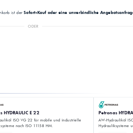
korb ist der
Sofort-Kauf oder eine unverbindliche Angebotsanfrag
ODER
as HYDRAULIC E 22
Petronas HYDRA
uliköl ISO VG 22 für mobile und industrielle
AW-Hydrauliköl ISO
ksysteme nach ISO 11158 HM.
Hydrauliksysteme u
Betriebsbedingung