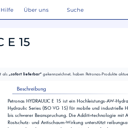
Hilfe
Über uns
Suche
Winterdienst
rreich nach ISO 22241
Ho
Lösemittel
Pe
 E 15
kstätte
sc
elf
Glysantin
Reinigung & Desinfek
 die Pflege, Reinigung und Optimierung
Individuelle Lösungen
ten einen
Maßgeschneiderte Produkte und
Säuren & Laugen
Scheibenreiniger /
trag zur
Services für spezielle Anforderungen.
Frostschutz
ieversorgung in
Lohnmischung &
Schwimmbadchemie
Mobil
Motul
Lohnproduktion ab 5.000
Alkylatbenzin
t als
„sofort lieferbar“
gekennzeichnet, haben Petronas-Produkte aktuel
Liter
ur Entschwefelung
Wasseraufbereitung
Kühlflüssigkeit für
Rechenzentren –
BASF Spezialchemie
Beschreibung
nd Industrieöle
Monohydrat
REFLEX
Immersion Cooling
Total
Industriechemie
Traktoröle
Petronas HYDRAULIC E 15 ist ein Hochleistungs-AW‑Hydr
Futtermittel
Motorrad
Hydraulic Series (ISO VG 15) für mobile und industrielle 
Hydrauliköle
Kosmetik
bis schwerer Beanspruchung. Die Additivtechnologie mit Ant
Schmierfette
VW
trie
Lan
Rostschutz- und Antischaum‑Wirkung unterstützt reibungs
Spezialöle
nte und Farbmittel für
Hoch