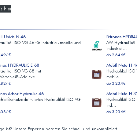
s hier
l Univis N 46
Petronas HYDRAU
auliköl ISO VG 46 für Industrie-, mobile und
AW‑Hydrauliköl 
industriel…
,49/l€
ab 2,64/l€
onas HYDRAULIC E 68
Mobil Nuto H 4
auliköl ISO VG 68 mit
Hydrauliköl ISO 
‑Verschleiß‑Additive…
mobile…
,82/l€
ab 3,23/l€
onas Arbor Hydraulic 46
Mobil Nuto H 3
chleißschutzadditiviertes Hydrauliköl ISO VG
Hydrauliköl ISO 
ind…
,03/l€
ab 3,23/l€
tige ist? Unsere Experten beraten Sie schnell und unkompliziert.