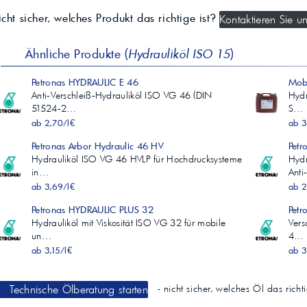
cht sicher, welches Produkt das richtige ist?
Kontaktieren Sie un
Ähnliche Produkte (
Hydrauliköl ISO 15
)
Petronas HYDRAULIC E 46
Mobi
Anti‑Verschleiß‑Hydrauliköl ISO VG 46 (DIN
Hydr
51524‑2…
S…
ab 2,70/l€
ab 3
Petronas Arbor Hydraulic 46 HV
Petr
Hydrauliköl ISO VG 46 HVLP für Hochdrucksysteme
Hydr
in…
Anti
ab 3,69/l€
ab 2
Petronas HYDRAULIC PLUS 32
Petr
Hydrauliköl mit Viskosität ISO VG 32 für mobile
Vers
un…
4…
ab 3,15/l€
ab 3
Technische Ölberatung starten
- nicht sicher, welches Öl das rich