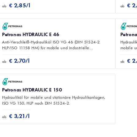
€ 2,85/l
€ 2
ab
ab
Petronas HYDRAULIC E 46
Petron
Anti‑Verschleiß‑Hydrauliköl ISO VG 46 (DIN 51524‑2
Hydrauli
HLP/ISO 11158 HM) für mobile und industrielle
mobile u
Hydraulikanlagen.
€ 2,70/l
€ 2
ab
ab
Petronas HYDRAULIC E 150
Hydrauliköl für mobile und stationäre Hydraulikanlagen,
ISO VG 150, HLP nach DIN 51524‑2.
€ 3,21/l
ab