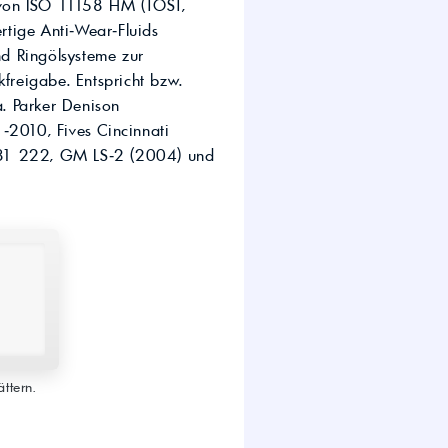
 von ISO 11158 HM (TOST,
wirtschaft.
tige Anti‑Wear‑Fluids
UTTO Öle – Universal
Tractor Transmission Oil
nd Ringölsysteme zur
Kostenloser Maschinen-
reigabe. Entspricht bzw.
Ölcheck
. Parker Denison
2010, Fives Cincinnati
1 222, GM LS‑2 (2004) und
s!
ttern.