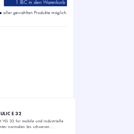
1 IBC
in den Warenkorb
e
aller gewählten Produkte möglich.
ULIC E 32
 VG 32 für mobile und industrielle
nter normalen bis schweren
en.