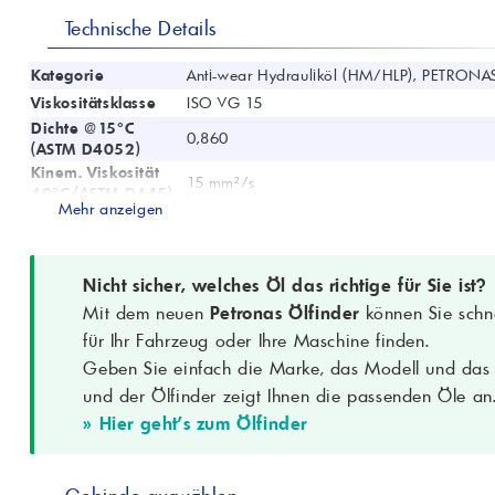
Technische Details
Kategorie
Anti-wear Hydrauliköl (HM/HLP), PETRONAS
Viskositätsklasse
ISO VG 15
Dichte @15°C
0,860
(ASTM D4052)
Kinem. Viskosität
15 mm²/s
40°C (ASTM D445)
Mehr anzeigen
Kinem. Viskosität
3,4 mm²/s
100°C (ASTM D445)
Viskositätsindex
98
(ASTM D2270)
Nicht sicher, welches Öl das richtige für Sie ist?
Flammpunkt COC
Mit dem neuen
Petronas Ölfinder
können Sie schne
150 °C
(ASTM D92)
für Ihr Fahrzeug oder Ihre Maschine finden.
Pourpoint (ASTM
-39 °C
Geben Sie einfach die Marke, das Modell und das B
D97)
und der Ölfinder zeigt Ihnen die passenden Öle an
TAN (ASTM D664)
0,60 mgKOH/g
» Hier geht's zum Ölfinder
FZG (ISO 14635-1)
Stufe 12
TOST-Lebensdauer
3900 h
(ASTM D943)
Wasserabscheidung