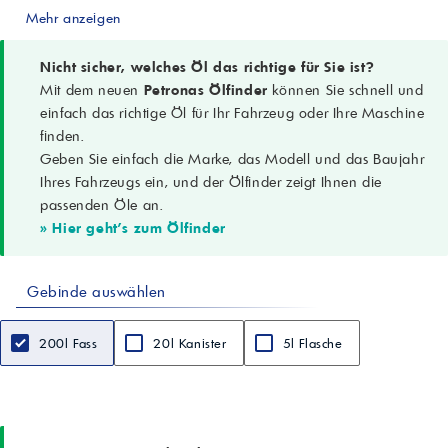
-
Mehr anzeigen
PETRONAS Arbor Freeze -38
Typ
-
Nicht sicher, welches Öl das richtige für Sie ist?
-
Mit dem neuen
Petronas Ölfinder
können Sie schnell und
Frostschutz- und Kühlmittel, gebrauchsfertig
einfach das richtige Öl für Ihr Fahrzeug oder Ihre Maschine
Einsatzbereich
finden.
-
Geben Sie einfach die Marke, das Modell und das Baujahr
-
Motoren von Traktoren, Landwirtschafts- und Erdbewegungsmaschinen
Ihres Fahrzeugs ein, und der Ölfinder zeigt Ihnen die
Farbe
passenden Öle an.
-
» Hier geht's zum Ölfinder
-
Grünblau
Dichte bei 15 °C
Gebinde auswählen
ASTM D4052
g/cm³
1,067
200l Fass
20l Kanister
5l Flasche
pH-Wert (50 % Vol. in DI-Wasser)
ASTM D1287
-
7,6
Reservealkalinität
ASTM D1121