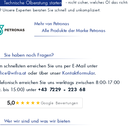
Technische Ölberatung starten
- nicht sicher, welches Öl das richt
t? Unsere Experten beraten Sie schnell und unkompliziert.
Mehr von Petronas
Alle Produkte der Marke Petronas
Sie haben noch Fragen?
 schnellsten erreichen Sie uns per E-Mail unter
fice@wifra.at
oder über unser
Kontaktformular
.
lefonisch erreichen Sie uns werktags zwischen 8:00-17:00
r. bis 15:00) unter
+43 7229 - 223 68
★★★★★
5,0
Google Bewertungen
Wer wir sind und was wir bieten