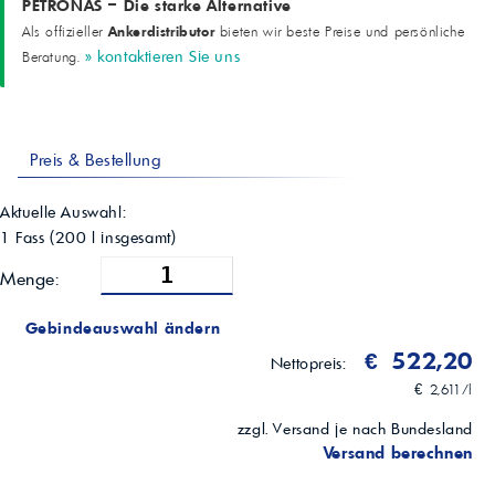
PETRONAS – Die starke Alternative
ml
Ankerdistributor
Als offizieller
bieten wir beste Preise und persönliche
8,4
» kontaktieren Sie uns
Beratung.
Siedepunkt
ASTM D1120
°C
110
Gefrierpunkt
Preis & Bestellung
ASTM D1177
°C
-38
Aktuelle Auswahl:
Korrosionsprüfung (Glaswaren)
1 Fass
(
200
l insgesamt)
ASTM D1384
-
Menge:
Bestanden
Empfehlungen
Gebindeauswahl ändern
-
-
€ 522,20
Nettopreis:
ASTM D6210 Type 3-FF; NH 900 B; MS-1710; MAT 3620; SDFG EC-
€ 2,611/l
1599A
zzgl. Versand je nach Bundesland
Versand berechnen