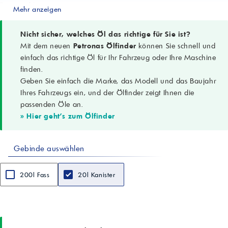
Baumaschinen
Mehr anzeigen
Spezifikationen
SAE 10W-40; SAE 75W-90; ISO VG 32/46; API GL-4; ACEA E//E4
Performance; ZF TE-ML 06B, 06F, 07B; MIL-L-2105 Performance
Nicht sicher, welches Öl das richtige für Sie ist?
Produktcode
Mit dem neuen
Petronas Ölfinder
können Sie schnell und
3638
einfach das richtige Öl für Ihr Fahrzeug oder Ihre Maschine
Aussehen
finden.
B.&C.
Geben Sie einfach die Marke, das Modell und das Baujahr
Dichte (15°C)
0,863 g/cm³ (ASTM D4052)
Ihres Fahrzeugs ein, und der Ölfinder zeigt Ihnen die
Viskosität @ 100°C
passenden Öle an.
14,1 cSt (ASTM D445)
» Hier geht's zum Ölfinder
Viskositätsindex
160 (ASTM D2270)
Viskosität bei -25°C
Gebinde auswählen
5700 cPs (ASTM D5293)
Flammpunkt (COC)
210 °C (ASTM D92)
200l Fass
20l Kanister
Stockpunkt
<-30 °C (ASTM D97)
Datenblatt
Forschung & Entwicklung 12/2012
Hinweis
Alle technischen Daten sind Richtwerte