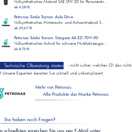
Vollsynthetisches Motoröl SAE 0W-20 für Personenkr…
ab 4,28/l€
Petronas Tutela Transm. Axle Drive
Vollsynthetisches Hinterachs- und Achsantriebsöl S…
ab 29,67/l€
Petronas Tutela Transm. Stargear AX-ED 75W-90
Vollsynthetisches Achsöl für schwere Nutzfahrzeuga…
ab 8,73/l€
Technische Ölberatung starten
- nicht sicher, welches Öl das richt
t? Unsere Experten beraten Sie schnell und unkompliziert.
Mehr von Petronas
Alle Produkte der Marke Petronas
Sie haben noch Fragen?
 schnellsten erreichen Sie uns per E-Mail unter