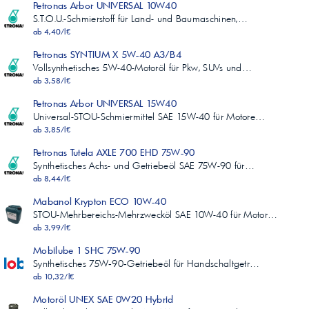
Petronas Arbor UNIVERSAL 10W40
S.T.O.U.-Schmierstoff für Land- und Baumaschinen,…
ab 4,40/l€
Petronas SYNTIUM X 5W-40 A3/B4
Vollsynthetisches 5W-40-Motoröl für Pkw, SUVs und…
ab 3,58/l€
Petronas Arbor UNIVERSAL 15W40
Universal-STOU-Schmiermittel SAE 15W-40 für Motore…
ab 3,85/l€
Petronas Tutela AXLE 700 EHD 75W-90
Synthetisches Achs- und Getriebeöl SAE 75W-90 für…
ab 8,44/l€
Mabanol Krypton ECO 10W-40
STOU-Mehrbereichs-Mehrzwecköl SAE 10W-40 für Motor…
ab 3,99/l€
Mobilube 1 SHC 75W-90
Synthetisches 75W‑90‑Getriebeöl für Handschaltgetr…
ab 10,32/l€
Motoröl UNEX SAE 0W20 Hybrid