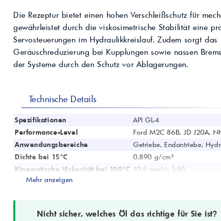
Kompressoröle
nwendungen.
Land
ägliche
iepigmente für
Die Rezeptur bietet einen hohen Verschleißschutz für me
t anfragen
Kontaktieren Sie uns!
 & Beschichtungen
gewährleistet durch die viskosimetrische Stabilität eine pr
Prozessöle
Wasch- &
Servosteuerungen im Hydraulikkreislauf. Zudem sorgt das P
lindustrie
en für Bauchemie &
Geräuschreduzierung bei Kupplungen sowie nassen Bremse
Produkt anfragen
Kontaktieren Sie uns!
der Systeme durch den Schutz vor Ablagerungen.
Produkt anfragen
Kontaktieren Sie un
Technische Details
Spezifikationen
API GL-4
Performance-Level
Ford M2C 86B, JD J20A, N
Anwendungsbereiche
Getriebe, Endantriebe, Hyd
Dichte bei 15°C
0,890 g/cm³
Kinematische Viskosität bei 100°C
10,6 mm²/s (cSt)
Mehr anzeigen
Viskositätsindex
111
Flammpunkt (COC)
220 °C
Stockpunkt
-30 °C
Nicht sicher, welches Öl das richtige für Sie ist?
Produktcode
76346