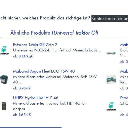
cht sicher, welches Produkt das richtige ist?
Kontaktieren Sie un
Ähnliche Produkte (
Universal Traktor Öl
)
Petronas Tutela GR Zeta 2
Maba
Universelles NLGI-2-Lithiumfett auf Mineralölbasis…
Biol
V…
ab 8,13/kg€
ab 3
Mabanol Argon Fleet ECO 15W-40
Maba
Mineralölbasiertes Universal-Motorenöl SAE 15W-
Mine
40,…
für
ab 3,76/l€
ab 3
UNEX Hydrauliköl HLP 46
Pet
Mineralölbasiertes Hydrauliköl, HLP 46, für
S.T.
anspru…
…
ab 1,68/l€
ab 4