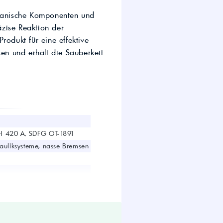
wirtschaft.
chanische Komponenten und
UTTO Öle – Universal
Tractor Transmission Oil
äzise Reaktion der
Kostenloser Maschinen-
rodukt für eine effektive
Ölcheck
n und erhält die Sauberkeit
s!
H 420 A, SDFG OT-1891
rauliksysteme, nasse Bremsen