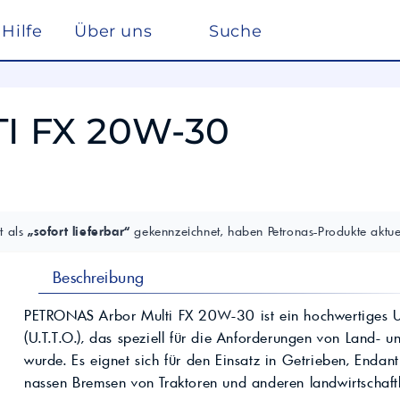
Hilfe
Über uns
Suche
Winterdienst
rreich nach ISO 22241
Ho
Lösemittel
Pe
TI FX 20W-30
kstätte
sc
elf
Glysantin
Reinigung & Desinfek
 die Pflege, Reinigung und Optimierung
Individuelle Lösungen
ten einen
Maßgeschneiderte Produkte und
Säuren & Laugen
Scheibenreiniger /
trag zur
Services für spezielle Anforderungen.
Frostschutz
ieversorgung in
Lohnmischung &
Schwimmbadchemie
Mobil
Motul
Lohnproduktion ab 5.000
Alkylatbenzin
t als
„sofort lieferbar“
gekennzeichnet, haben Petronas-Produkte aktuel
Liter
ur Entschwefelung
Wasseraufbereitung
Kühlflüssigkeit für
Rechenzentren –
BASF Spezialchemie
Beschreibung
nd Industrieöle
Monohydrat
REFLEX
Immersion Cooling
Total
Industriechemie
Traktoröle
PETRONAS Arbor Multi FX 20W-30 ist ein hochwertiges Un
Futtermittel
Motorrad
(U.T.T.O.), das speziell für die Anforderungen von Land- 
Hydrauliköle
Kosmetik
wurde. Es eignet sich für den Einsatz in Getrieben, Endan
Schmierfette
VW
trie
Lan
nassen Bremsen von Traktoren und anderen landwirtschaft
Spezialöle
nte und Farbmittel für
Hoch