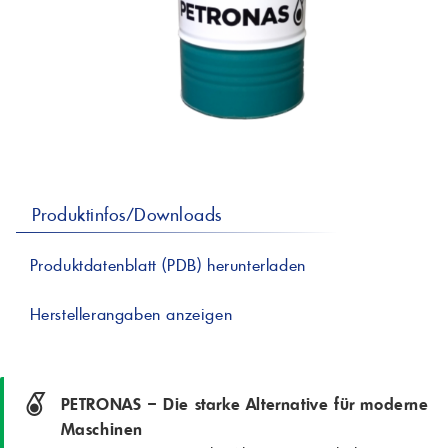
professionelle A
Lebensmittelvertr
Industr
Schmierstoffe
Produk
Farben
Spindelöle
Farbmittel für 
Reinigungsmitte
Pigmentlösung
In-Plant-Tinting
Produktinfos/Downloads
Produktdatenblatt (PDB) herunterladen
Herstellerangaben anzeigen
PETRONAS – Die starke Alternative für moderne
Maschinen