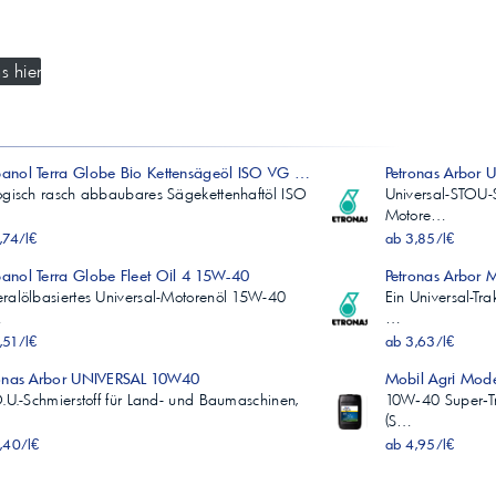
s hier
nol Terra Globe Bio Kettensägeöl ISO VG 100
Petronas Arbor
ogisch rasch abbaubares Sägekettenhaftöl ISO
Universal-STOU-
Motore…
,74/l€
ab 3,85/l€
nol Terra Globe Fleet Oil 4 15W-40
Petronas Arbor 
ralölbasiertes Universal-Motorenöl 15W-40
Ein Universal-Tr
…
…
,51/l€
ab 3,63/l€
ronas Arbor UNIVERSAL 10W40
Mobil Agri Mod
O.U.-Schmierstoff für Land- und Baumaschinen,
10W‑40 Super‑Tra
(S…
,40/l€
ab 4,95/l€