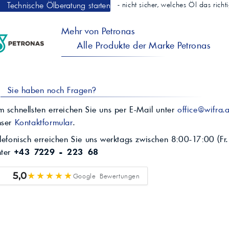
Technische Ölberatung starten
- nicht sicher, welches Öl das rich
Mehr von Petronas
Alle Produkte der Marke Petronas
Sie haben noch Fragen?
 schnellsten erreichen Sie uns per E-Mail unter
office@wifra.a
nser
Kontaktformular
.
lefonisch erreichen Sie uns werktags zwischen 8:00-17:00 (Fr.
nter
+43 7229 - 223 68
★★★★★
5,0
Google Bewertungen