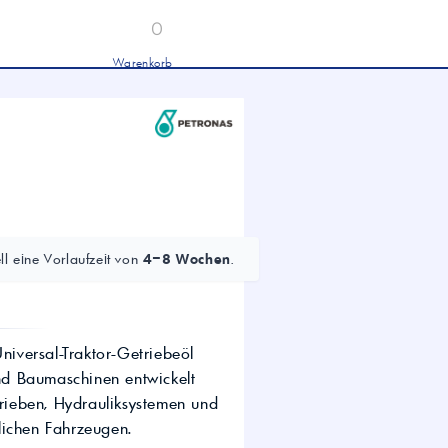
0
Warenkorb
Industrieöle
chwertige Industrieöle von Mobil und
tronas für Hydraulik, Getriebe und
hwere Nutzfahrzeuge.
tion
Hydrauliköl HLP 46 &
HVLP 46 – Für Industrie
und mobile Hydraulik
LKW- & NFZ-Motorenöl –
10W-40 & 5W-30 für
l eine Vorlaufzeit von
4–8 Wochen
.
schwere Nutzfahrzeuge
Industrie-Getriebeöl CLP –
Fokus CLP 220 für schwere
Getriebe
Agrochemie
iversal-Traktor-Getriebeöl
und Baumaschinen entwickelt
trieben, Hydrauliksystemen und
dwirtschaft
lichen Fahrzeugen.
wertige Öle für die moderne