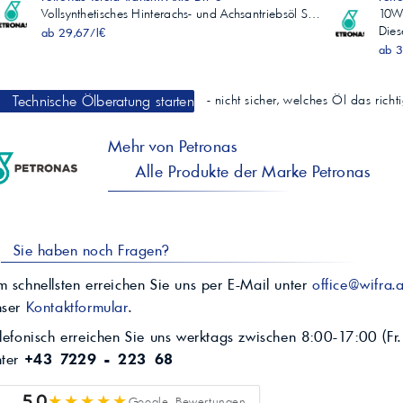
Vollsynthetisches Hinterachs- und Achsantriebsöl S…
10W-
Die
ab 29,67/l€
ab 3
Technische Ölberatung starten
- nicht sicher, welches Öl das rich
Mehr von Petronas
Alle Produkte der Marke Petronas
Sie haben noch Fragen?
 schnellsten erreichen Sie uns per E-Mail unter
office@wifra.a
nser
Kontaktformular
.
lefonisch erreichen Sie uns werktags zwischen 8:00-17:00 (Fr.
nter
+43 7229 - 223 68
★★★★★
5,0
Google Bewertungen