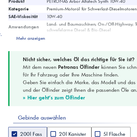
Produkt
PETRONAS Arbor Alfatech Synth 10W-40
Kategorie
Premium-Motoröl für Schwerlast-Dieselmotoren
SAE-Viskosität
10W-40
Land- und Baumaschinen; On-/Off-Highway; 
Anwendungen
schwefelarme Diesel & Bio-Diesel
W-
Spezifikationen
ACEA E7; API CI-4, API CH-4; Global DHD-1; 
Mehr anzeigen
Cummins CES 20078; Deutz DQC III; MACK EO-
Zulassungen
RLD-2; Volvo VDS-3
Allison TES-439; Cummins CES 20077; Detroi
Nicht sicher, welches Öl das richtige für Sie ist?
Leistungsklasse
228.3; MB 235.28; SDFG OM-1901A; Voith Re
Mit dem neuen
Petronas Ölfinder
können Sie schne
Dichte bei 15 °C
0.870 g/cm3 (ASTM D4052)
für Ihr Fahrzeug oder Ihre Maschine finden.
Kinematische
Geben Sie einfach die Marke, das Modell und das B
Viskosität @100
14 mm2/s (ASTM D445)
und der Ölfinder zeigt Ihnen die passenden Öle an
°C
» Hier geht's zum Ölfinder
Viskositätsindex
155 (ASTM D2270)
Flammpunkt
220 °C (ASTM D92)
(COC)
Gesamtbasenzahl
Gebinde auswählen
12 mgKOH/g (ASTM D2896)
(TBN)
CCS bei -25 °C
6150 mPa/s (ASTM D5293)
200l Fass
20l Kanister
5l Flasche