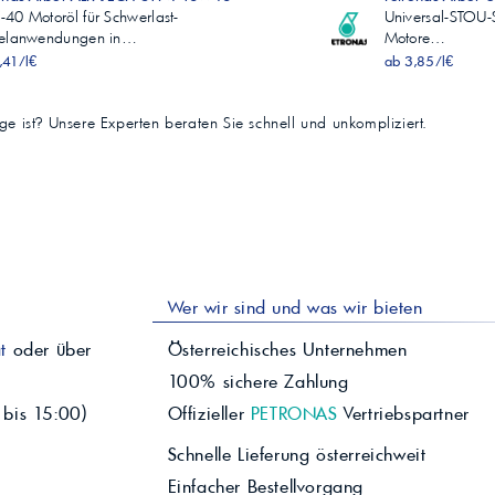
40 Motoröl für Schwerlast-
Universal-STOU-
selanwendungen in…
Motore…
,41/l€
ab 3,85/l€
tige ist? Unsere Experten beraten Sie schnell und unkompliziert.
Wer wir sind und was wir bieten
t
oder über
Österreichisches Unternehmen
100% sichere Zahlung
 bis 15:00)
Offizieller
PETRONAS
Vertriebspartner
Schnelle Lieferung österreichweit
Einfacher Bestellvorgang