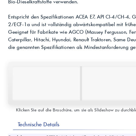
Kompressoröle
Bio-Dieselkraftstoffe verwenden.
nwendungen.
Land
ägliche
iepigmente für
t anfragen
Kontaktieren Sie uns!
 & Beschichtungen
Entspricht den Spezifikationen ACEA E7, API CI-4/CH-4,
Prozessöle
Wasch- &
2/ECF-1a und ist vollständig abwärtskompatibel mit früher
lindustrie
en für Bauchemie &
Geeignet für Fabrikate wie AGCO (Massey Fergusson, Fendt
Produkt anfragen
Kontaktieren Sie uns!
Caterpillar, Hitachi, Hyundai, Renault Traktoren, Same Deu
die genannten Spezifikationen als Mindestanforderung gef
Produkt anfragen
Kontaktieren Sie un
Klicken Sie auf die Broschüre, um sie als Slideshow zu durchblä
Technische Details