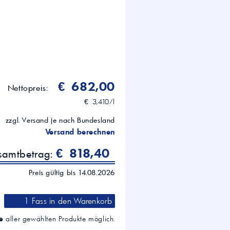
nger), Caterpillar, Hitachi, Hyundai,
Spezifikationen als
€ 682,00
Nettopreis:
€ 3,410/l
zzgl. Versand je nach Bundesland
Versand berechnen
€ 818,40
esamtbetrag:
Preis gültig bis 14.08.2026
1 Fass
in den Warenkorb
e
aller gewählten Produkte möglich.