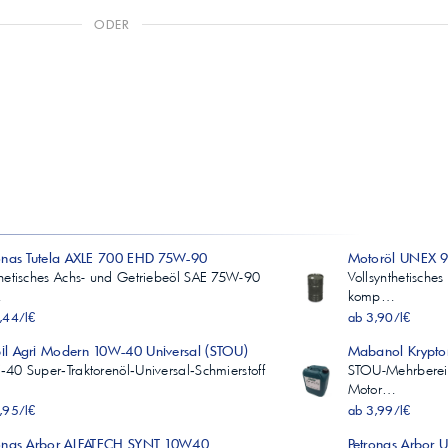
ODER
onas Tutela AXLE 700 EHD 75W-90
Motoröl UNEX 
hetisches Achs- und Getriebeöl SAE 75W-90
Vollsynthetisch
…
komp…
,44/l€
ab 3,90/l€
l Agri Modern 10W-40 Universal (STOU)
Mabanol Krypt
40 Super‑Traktorenöl‑Universal‑Schmierstoff
STOU-Mehrberei
Motor…
,95/l€
ab 3,99/l€
ronas Arbor ALFATECH SYNT 10W40
Petronas Arbor