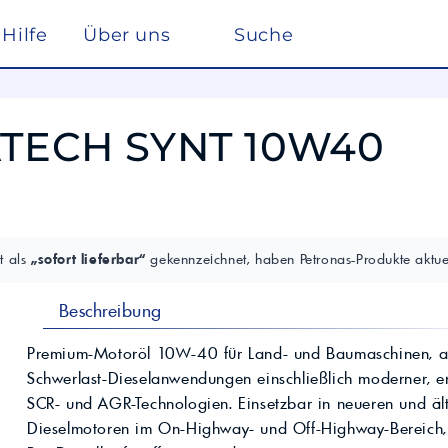
Hilfe
Über uns
Suche
Winterdienst
rreich nach ISO 22241
Ho
Lösemittel
Pe
ATECH SYNT 10W40
kstätte
sc
elf
Glysantin
Reinigung & Desinfek
 die Pflege, Reinigung und Optimierung
Individuelle Lösungen
ten einen
Maßgeschneiderte Produkte und
Säuren & Laugen
Scheibenreiniger /
trag zur
Services für spezielle Anforderungen.
Frostschutz
ieversorgung in
Lohnmischung &
Schwimmbadchemie
Mobil
Motul
Lohnproduktion ab 5.000
Alkylatbenzin
t als
„sofort lieferbar“
gekennzeichnet, haben Petronas-Produkte aktuel
Liter
ur Entschwefelung
Wasseraufbereitung
Kühlflüssigkeit für
Rechenzentren –
BASF Spezialchemie
Beschreibung
nd Industrieöle
Monohydrat
REFLEX
Immersion Cooling
Total
Industriechemie
Traktoröle
Premium-Motoröl 10W-40 für Land- und Baumaschinen, aus
Futtermittel
Motorrad
Schwerlast-Dieselanwendungen einschließlich moderner, 
Hydrauliköle
Kosmetik
SCR- und AGR-Technologien. Einsetzbar in neueren und äl
Schmierfette
VW
trie
Lan
Dieselmotoren im On-Highway- und Off-Highway-Bereich, 
Spezialöle
nte und Farbmittel für
Hoch