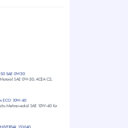
950 SAE 0W30
es Motoröl SAE 0W-30, ACEA C2,
on ECO 10W-40
chs-Mehrzwecköl SAE 10W-40 für
 UNIVERSAL 15W40