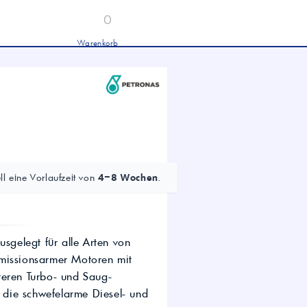
0
Warenkorb
Industrieöle
chwertige Industrieöle von Mobil und
tronas für Hydraulik, Getriebe und
hwere Nutzfahrzeuge.
tion
Hydrauliköl HLP 46 &
HVLP 46 – Für Industrie
und mobile Hydraulik
LKW- & NFZ-Motorenöl –
10W-40 & 5W-30 für
l eine Vorlaufzeit von
4–8 Wochen
.
schwere Nutzfahrzeuge
Industrie-Getriebeöl CLP –
Fokus CLP 220 für schwere
Getriebe
Agrochemie
gelegt für alle Arten von
emissionsarmer Motoren mit
teren Turbo- und Saug-
dwirtschaft
die schwefelarme Diesel- und
wertige Öle für die moderne