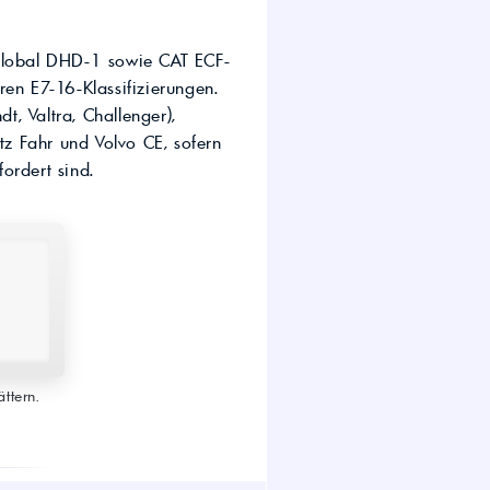
wirtschaft.
UTTO Öle – Universal
Tractor Transmission Oil
 Global DHD-1 sowie CAT ECF-
Kostenloser Maschinen-
en E7-16-Klassifizierungen.
Ölcheck
, Valtra, Challenger),
tz Fahr und Volvo CE, sofern
ordert sind.
s!
ttern.