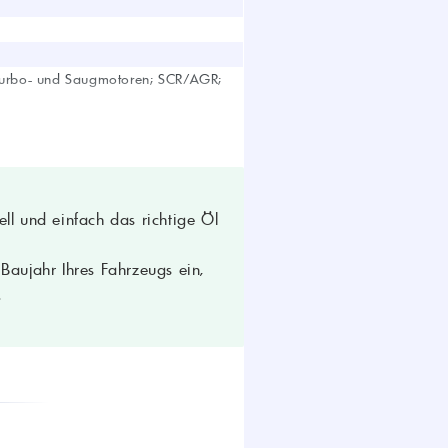
Turbo- und Saugmotoren; SCR/AGR;
CAT ECF-2, ECF-1a
N; MTU-Ölkategorie 2; Renault VI
t Diesel 93K215; MAN M3275; MB
tarder B
ll und einfach das richtige Öl
aujahr Ihres Fahrzeugs ein,
.