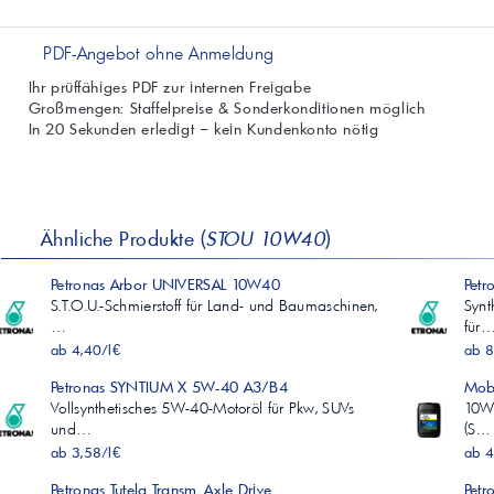
PDF-Angebot ohne Anmeldung
Ihr prüffähiges PDF zur internen Freigabe
Großmengen: Staffelpreise & Sonderkonditionen möglich
In 20 Sekunden erledigt – kein Kundenkonto nötig
Ähnliche Produkte (
STOU 10W40
)
Petronas Arbor UNIVERSAL 10W40
Petr
S.T.O.U.-Schmierstoff für Land- und Baumaschinen,
Synt
…
für
ab 4,40/l€
ab 8
Petronas SYNTIUM X 5W-40 A3/B4
Mobi
Vollsynthetisches 5W-40-Motoröl für Pkw, SUVs
10W‑
und…
(S…
ab 3,58/l€
ab 4
Petronas Tutela Transm. Axle Drive
Pet