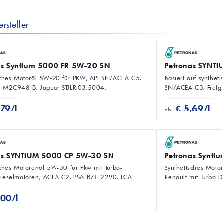
rsteller
as Syntium 5000 FR 5W-20 SN
Petronas SYNT
sches Motoröl 5W‑20 für PKW, API SN/ACEA C5,
Basiert auf synthet
‑M2C948‑B, Jaguar STJLR.03.5004.
SN/ACEA C3, Frei
Porsche C30.
,79/l
€ 5,69/l
ab
as SYNTIUM 5000 CP 5W-30 SN
Petronas Synt
sches Motorenöl 5W-30 für Pkw mit Turbo-
Synthetisches Moto
ieselmotoren; ACEA C2, PSA B71 2290, FCA
Renault mit Turbo-
S1.
MB 226.51.
,00/l