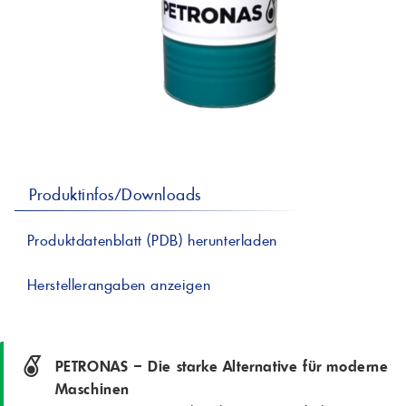
professionelle A
Lebensmittelvertr
Industr
Schmierstoffe
Produk
Farben
Spindelöle
Farbmittel für 
Reinigungsmitte
Pigmentlösung
In-Plant-Tinting
Produktinfos/Downloads
Produktdatenblatt (PDB) herunterladen
Herstellerangaben anzeigen
PETRONAS – Die starke Alternative für moderne
Maschinen