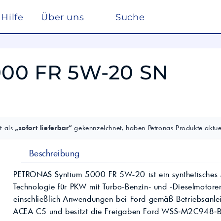
Hilfe
Über uns
Suche
Winterdienst
rreich nach ISO 22241
Ho
Lösemittel
Pe
000 FR 5W-20 SN
kstätte
sc
elf
Glysantin
Reinigung & Desinfek
 die Pflege, Reinigung und Optimierung
Individuelle Lösungen
ten einen
Maßgeschneiderte Produkte und
Säuren & Laugen
Scheibenreiniger /
trag zur
Services für spezielle Anforderungen.
Frostschutz
ieversorgung in
Lohnmischung &
Schwimmbadchemie
Mobil
Motul
Lohnproduktion ab 5.000
Alkylatbenzin
t als
„sofort lieferbar“
gekennzeichnet, haben Petronas-Produkte aktuel
Liter
ur Entschwefelung
Wasseraufbereitung
Kühlflüssigkeit für
Rechenzentren –
BASF Spezialchemie
Beschreibung
nd Industrieöle
Monohydrat
REFLEX
Immersion Cooling
Total
Industriechemie
Traktoröle
PETRONAS Syntium 5000 FR 5W-20 ist ein synthetisches 
Futtermittel
Motorrad
Technologie für PKW mit Turbo‑Benzin‑ und ‑Dieselmotoren
Hydrauliköle
Kosmetik
einschließlich Anwendungen bei Ford gemäß Betriebsanleit
Schmierfette
VW
trie
Lan
ACEA C5 und besitzt die Freigaben Ford WSS‑M2C948‑B
Spezialöle
nte und Farbmittel für
Hoch