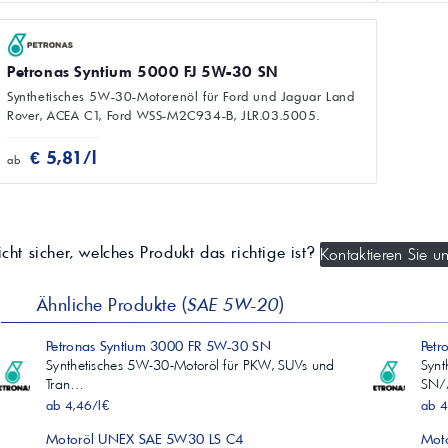
Petronas Syntium 5000 FJ 5W-30 SN
Synthetisches 5W-30-Motorenöl für Ford und Jaguar Land
Rover, ACEA C1, Ford WSS-M2C934-B, JLR.03.5005.
€ 5,81/l
ab
cht sicher, welches Produkt das richtige ist?
Kontaktieren Sie un
Ähnliche Produkte (
SAE 5W-20
)
Petronas Syntium 3000 FR 5W-30 SN
Pet
Synthetisches 5W-30-Motoröl für PKW, SUVs und
Synt
Tran…
SN/
ab 4,46/l€
ab 4
Motoröl UNEX SAE 5W30 LS C4
Moto