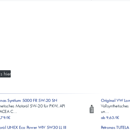
s hier
ronas Syntium 5000 FR 5W-20 SN
Original VW Lon
hetisches Motoröl 5W‑20 für PKW, API
Vollsynthetische
ACEA C…
un…
,79/l€
ab 9,63/l€
röl UNEX Eco Power WIV 5W30 LL III
Petronas TUTEL