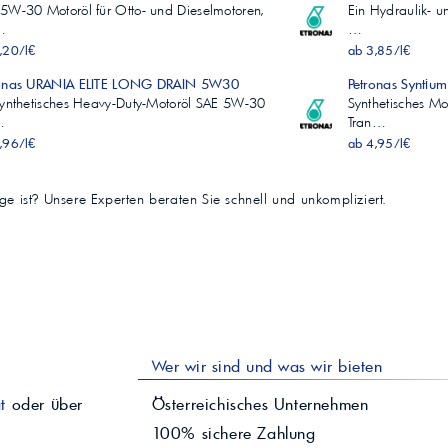
5W-30 Motoröl für Otto- und Dieselmotoren,
Ein Hydraulik- u
…
…
,20/l€
ab 3,85/l€
ronas URANIA ELITE LONG DRAIN 5W30
Petronas Synti
synthetisches Heavy-Duty-Motoröl SAE 5W-30
Synthetisches M
…
Tran…
,96/l€
ab 4,95/l€
tige ist? Unsere Experten beraten Sie schnell und unkompliziert.
Wer wir sind und was wir bieten
t
oder über
Österreichisches Unternehmen
100% sichere Zahlung