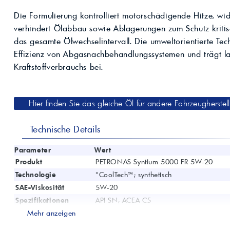
Kompressoröle
nwendungen.
Land
ägliche
iepigmente für
Die Formulierung kontrolliert motorschädigende Hitze, wi
t anfragen
Kontaktieren Sie uns!
 & Beschichtungen
verhindert Ölabbau sowie Ablagerungen zum Schutz krit
Prozessöle
Wasch- &
das gesamte Ölwechselintervall. Die umweltorientierte Tech
lindustrie
en für Bauchemie &
Effizienz von Abgasnachbehandlungssystemen und trägt la
Produkt anfragen
Kontaktieren Sie uns!
Kraftstoffverbrauchs bei.
Produkt anfragen
Kontaktieren Sie un
Hier finden Sie das gleiche Öl für andere Fahrzeugherstell
Technische Details
Parameter
Wert
Produkt
PETRONAS Syntium 5000 FR 5W-20
Technologie
°CoolTech™; synthetisch
SAE-Viskosität
5W-20
Spezifikationen
API SN; ACEA C5
Zulassungen
Mehr anzeigen
Ford WSS-M2C948-B; Jaguar STJLR.03.5
PKW mit Turbo-Benzin- und -Dieselmotoren 