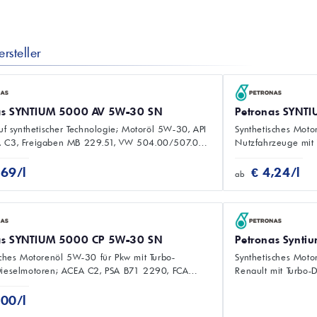
rsteller
as SYNTIUM 5000 AV 5W-30 SN
Petronas SYNT
auf synthetischer Technologie; Motoröl 5W-30, API
Synthetisches Moto
 C3, Freigaben MB 229.51, VW 504.00/507.00,
Nutzfahrzeuge mit 
C30.
(Benzin/Diesel).
,69/l
€ 4,24/l
ab
as SYNTIUM 5000 CP 5W-30 SN
Petronas Synt
sches Motorenöl 5W-30 für Pkw mit Turbo-
Synthetisches Moto
ieselmotoren; ACEA C2, PSA B71 2290, FCA
Renault mit Turbo-
S1.
MB 226.51.
,00/l