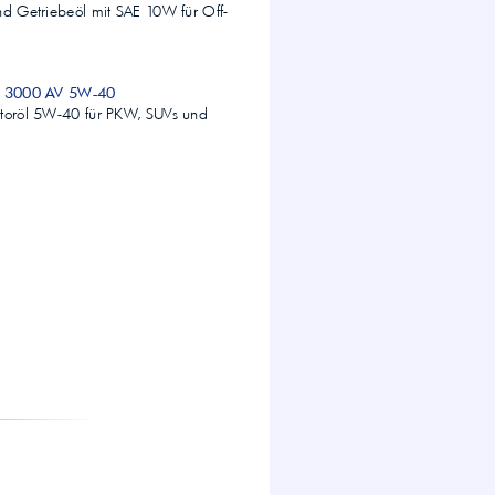
nd Getriebeöl mit SAE 10W für Off-
um 3000 AV 5W-40
otoröl 5W-40 für PKW, SUVs und