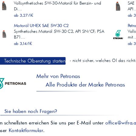
Vollsynthetisches 5W-30-Motoröl für Benzin- und
SAE 
Di…
API
ab 3,27/l€
ab 3
Motoröl UNEX SAE 5W30 C2
Pet
Synthetisches Motoröl 5W-30 C2, API SN/CF; PSA
Voll
B71…
mit
ab 3,14/l€
ab 3
Technische Ölberatung starten
- nicht sicher, welches Öl das rich
Mehr von Petronas
Alle Produkte der Marke Petronas
Sie haben noch Fragen?
 schnellsten erreichen Sie uns per E-Mail unter
office@wifra.a
nser
Kontaktformular
.