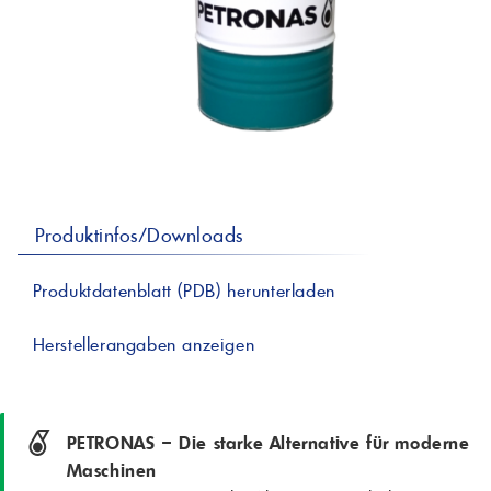
professionelle A
Lebensmittelvertr
Industr
Schmierstoffe
Produk
Farben
Spindelöle
Farbmittel für 
Reinigungsmitte
Pigmentlösung
In-Plant-Tinting
Produktinfos/Downloads
Produktdatenblatt (PDB) herunterladen
Herstellerangaben anzeigen
PETRONAS – Die starke Alternative für moderne
Maschinen