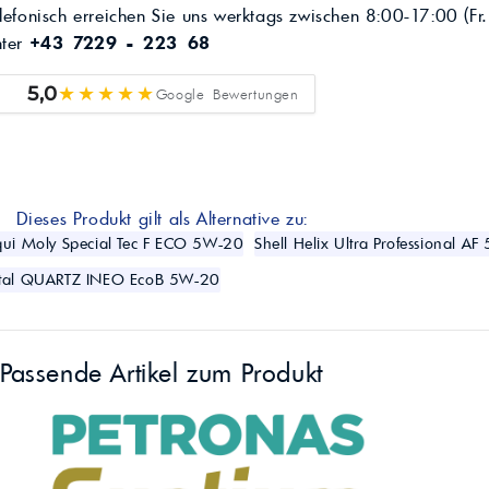
lefonisch erreichen Sie uns werktags zwischen 8:00-17:00 (Fr.
nter
+43 7229 - 223 68
★★★★★
5,0
Google Bewertungen
Dieses Produkt gilt als Alternative zu:
qui Moly Special Tec F ECO 5W-20
Shell Helix Ultra Professional A
otal QUARTZ INEO EcoB 5W-20
Passende Artikel zum Produkt