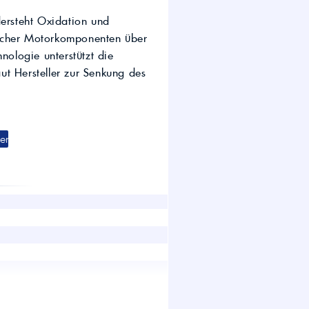
wirtschaft.
dersteht Oxidation und
UTTO Öle – Universal
Tractor Transmission Oil
ischer Motorkomponenten über
Kostenloser Maschinen-
nologie unterstützt die
Ölcheck
ut Hersteller zur Senkung des
s!
er
004
mit Direkteinspritzung (z. B. Ford;