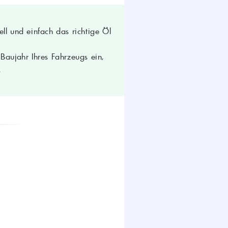
ll und einfach das richtige Öl
aujahr Ihres Fahrzeugs ein,
.
ammkontrolle, Verschleißschutz
gungsleistung