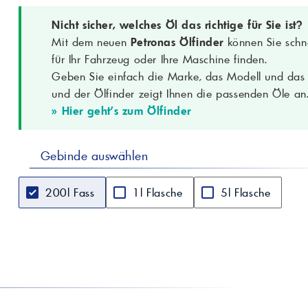
Anwendung
siehe Betriebsanleitung)
Nicht sicher, welches Öl das richtige für Sie ist?
Aussehen
Klar und hell
Mit dem neuen
Petronas Ölfinder
können Sie schne
Dichte bei 15 °C
0.852 g/cm³
für Ihr Fahrzeug oder Ihre Maschine finden.
Kinematische
9.9 mm²/s (cSt)
Viskosität bei 100 °C
Geben Sie einfach die Marke, das Modell und das B
Viskositätsindex
165
und der Ölfinder zeigt Ihnen die passenden Öle an
Flammpunkt (COC)
230 °C
» Hier geht's zum Ölfinder
Sulfatasche
1.09 %
TBN
10.2 mgKOH/g
Gebinde auswählen
CCS bei −30 °C
3989 mPa·s
Stockpunkt
−42 °C
200l Fass
1l Flasche
5l Flasche
Besondere
Hitzekontrolle, Oxidationsstabilität, Schl
Eigenschaften
(Ventiltrieb/Zylinderwände), Kolbenreini