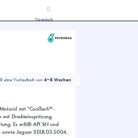
0
Warenkorb
Industrieöle
chwertige Industrieöle von Mobil und
tronas für Hydraulik, Getriebe und
hwere Nutzfahrzeuge.
tion
Hydrauliköl HLP 46 &
HVLP 46 – Für Industrie
und mobile Hydraulik
LKW- & NFZ-Motorenöl –
10W-40 & 5W-30 für
l eine Vorlaufzeit von
4–8 Wochen
.
schwere Nutzfahrzeuge
Industrie-Getriebeöl CLP –
Fokus CLP 220 für schwere
Getriebe
Agrochemie
Motoröl mit °CoolTech™-
 mit Direkteinspritzung,
ung. Es erfüllt API SN und
dwirtschaft
 sowie Jaguar STJLR.03.5004.
wertige Öle für die moderne