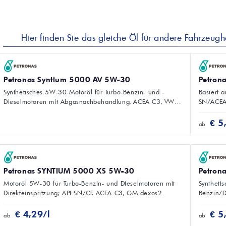
Hier finden Sie das gleiche Öl für andere Fahrzeughe
Petronas Syntium 5000 AV 5W-30
Petron
Synthetisches 5W-30-Motoröl für Turbo-Benzin- und -
Basiert 
Dieselmotoren mit Abgasnachbehandlung, ACEA C3, VW
SN/ACEA
504.00/507.00, MB 229.51/229.52.
Porsche 
€ 5
ab
Petronas SYNTIUM 5000 XS 5W-30
Petron
Motoröl 5W-30 für Turbo-Benzin- und Dieselmotoren mit
Syntheti
Direkteinspritzung; API SN/CF, ACEA C3, GM dexos2.
Benzin/D
955535-
€ 4,29/l
€ 5
ab
ab