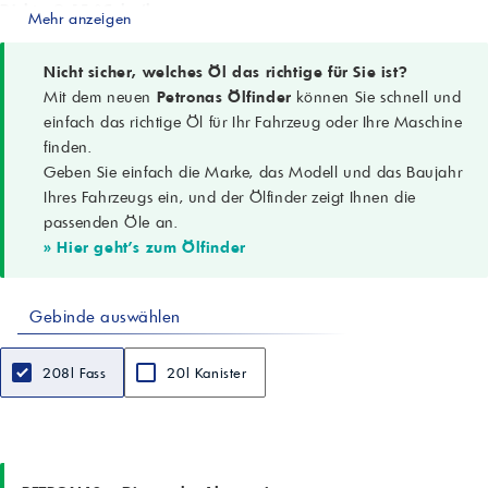
Dichte @ 15 °C, kg/l
Mehr anzeigen
0,885
Kinematische Viskosität @ 40 °C, cSt
65
Nicht sicher, welches Öl das richtige für Sie ist?
Kinematische Viskosität @ 100 °C, cSt
Mit dem neuen
Petronas Ölfinder
können Sie schnell und
8,9
einfach das richtige Öl für Ihr Fahrzeug oder Ihre Maschine
Stockpunkt, °C (max.)
finden.
-9
Geben Sie einfach die Marke, das Modell und das Baujahr
Flammpunkt, °C (min.)
200
Ihres Fahrzeugs ein, und der Ölfinder zeigt Ihnen die
Leistungsniveaus
passenden Öle an.
Cincinnati Lamb P-47, P-50; DIN 51502 CGLP
» Hier geht's zum Ölfinder
Merkmale
EP-Eigenschaften, Haftvermögen, Schaumbildungsresistenz,
Rost-/Korrosionsschutz, Metallbenetzung, oxidative Stabilität
Gebinde auswählen
Anwendungen
Führungen/Gleitbahnen kleiner bis mittlerer Werkzeugmaschinen;
Ölspülung großer Maschinen; Getriebe in Werkzeugmaschinen;
208l Fass
20l Kanister
Hydrauliksysteme; Spindelkästen