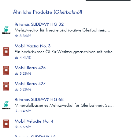
Ähnliche Produkte (
Gleitbahnöl
)
Petronas SLIDEWAY HG 32
Mehrzwecköl für lineare und rotative Gleitbahnen,…
ab 3,34/l€
Mobil Vactra No. 3
Ein hochviskoses Öl für Werkzeugmaschinen mit hohe…
ab 4,41/l€
Mobil Rarus 425
ab 5,28/l€
Mobil Rarus 427
ab 5,28/l€
Petronas SLIDEWAY HG 68
Mineralölbasiertes Mehrzwecköl für Gleitbahnen, Sc…
ab 3,49/l€
Mobil Velocite No. 4
ab 5,59/l€