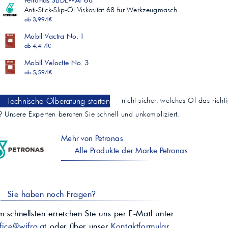
Petronas SLIDEWAY 68
Anti-Stick-Slip-Öl Viskosität 68 für Werkzeugmasch…
ab 3,99/l€
Mobil Vactra No. 1
ab 4,41/l€
Mobil Velocite No. 3
ab 5,59/l€
Technische Ölberatung starten
- nicht sicher, welches Öl das richt
t? Unsere Experten beraten Sie schnell und unkompliziert.
Mehr von Petronas
Alle Produkte der Marke Petronas
Sie haben noch Fragen?
 schnellsten erreichen Sie uns per E-Mail unter
fice@wifra.at
oder über unser
Kontaktformular
.