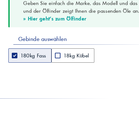
Geben Sie einfach die Marke, das Modell und das B
4‑Kugel-Schweißlast
2600 N
und der Ölfinder zeigt Ihnen die passenden Öle an
4‑Kugel-Verschleiß
0,5 mm (40 kg/1 h)
» Hier geht's zum Ölfinder
Dichte
0,91 g/ml
Wasserbeständigkeit
0–90
(DIN 51807/1)
SKF EMCOR
Gebinde auswählen
0–0 / 2–2
(dest./Salzwasser)
Fließdruck −30 °C
370 hPa
180kg Fass
18kg Kübel
20.000 Hübe,
+30 (0,1 mm)
ΔPenetration
Betriebsbereich
−30 °C bis +130 °C
Gute mechanische Stabilität; hohe Tragfähig
Eigenschaften
Oxidationsbeständigkeit; wirksamer Rost- u
bei niedrigen Temperaturen; CLS-Mehrzwec
Anwendungsgebiete
Zentralschmiersysteme (CLS); Getriebe; In