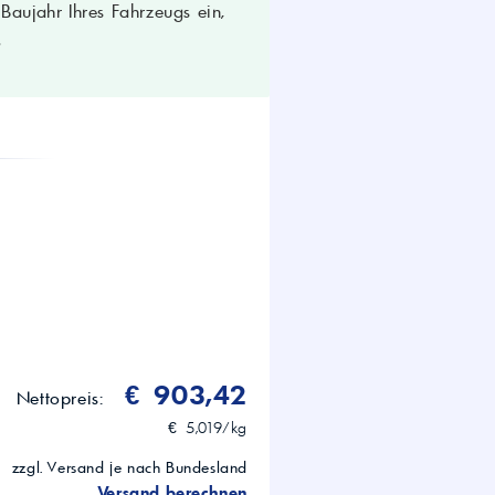
aujahr Ihres Fahrzeugs ein,
.
keit; exzellente
nd Korrosionsschutz; leicht pumpbar
keinsatz
dustrie- und Automotive-Anwendungen
€ 903,42
Nettopreis:
€ 5,019/kg
zzgl. Versand je nach Bundesland
Versand berechnen