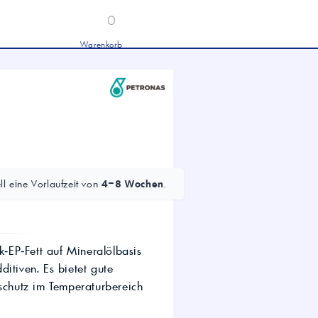
0
Warenkorb
Industrieöle
chwertige Industrieöle von Mobil und
tronas für Hydraulik, Getriebe und
hwere Nutzfahrzeuge.
tion
Hydrauliköl HLP 46 &
HVLP 46 – Für Industrie
und mobile Hydraulik
LKW- & NFZ-Motorenöl –
10W-40 & 5W-30 für
l eine Vorlaufzeit von
4–8 Wochen
.
schwere Nutzfahrzeuge
Industrie-Getriebeöl CLP –
Fokus CLP 220 für schwere
Getriebe
Agrochemie
k‑EP‑Fett auf Mineralölbasis
itiven. Es bietet gute
sschutz im Temperaturbereich
dwirtschaft
wertige Öle für die moderne