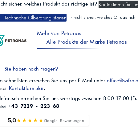
cht sicher, welches Produkt das richtige ist?
Kontaktieren Sie un
Technische Ölberatung starten
- nicht sicher, welches Öl das rich
Mehr von Petronas
Alle Produkte der Marke Petronas
Sie haben noch Fragen?
 schnellsten erreichen Sie uns per E-Mail unter
office@wifra.a
nser
Kontaktformular
.
lefonisch erreichen Sie uns werktags zwischen 8:00-17:00 (Fr.
nter
+43 7229 - 223 68
★★★★★
5,0
Google Bewertungen