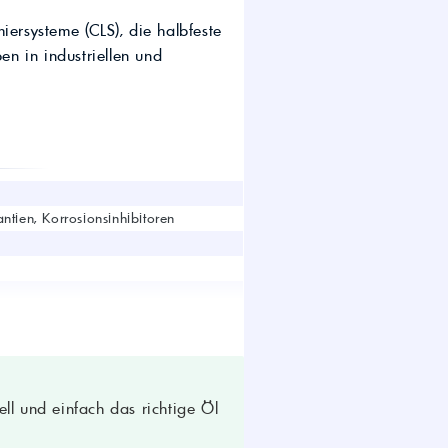
wirtschaft.
iersysteme (CLS), die halbfeste
UTTO Öle – Universal
Tractor Transmission Oil
en in industriellen und
Kostenloser Maschinen-
Ölcheck
s!
ntien, Korrosionsinhibitoren
ll und einfach das richtige Öl