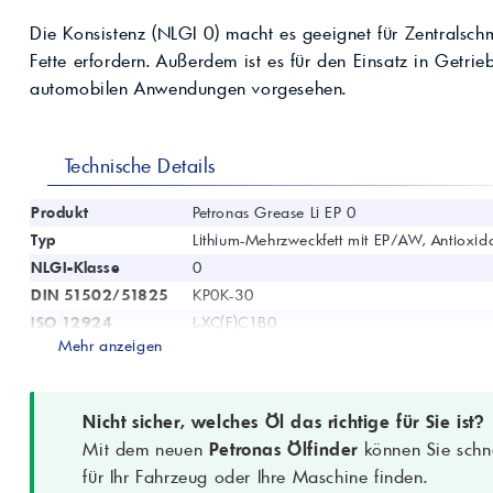
Kompressoröle
nwendungen.
Land
ägliche
iepigmente für
Die Konsistenz (NLGI 0) macht es geeignet für Zentralschm
t anfragen
Kontaktieren Sie uns!
 & Beschichtungen
Fette erfordern. Außerdem ist es für den Einsatz in Getrieb
Prozessöle
Wasch- &
automobilen Anwendungen vorgesehen.
lindustrie
en für Bauchemie &
Produkt anfragen
Kontaktieren Sie uns!
Technische Details
Produkt anfragen
Kontaktieren Sie un
Produkt
Petronas Grease Li EP 0
Typ
Lithium-Mehrzweckfett mit EP/AW, Antioxida
NLGI-Klasse
0
DIN 51502/51825
KP0K-30
ISO 12924
L-XC(F)C1B0
Mehr anzeigen
Grundöl
Mineralöl, 190 cSt (40°C)
Verdicker
Lithium
Farbe
Hellbraun
Nicht sicher, welches Öl das richtige für Sie ist?
Durchdringung
355–385 (0,1 mm)
Mit dem neuen
Petronas Ölfinder
können Sie schne
(25°C, gearbeitet)
für Ihr Fahrzeug oder Ihre Maschine finden.
Tropfpunkt
> 160 °C