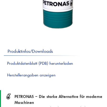
professionelle A
Lebensmittelvertr
Industr
Schmierstoffe
Produk
Farben
Spindelöle
Farbmittel für 
Reinigungsmitte
Pigmentlösung
In-Plant-Tinting
Produktinfos/Downloads
Produktdatenblatt (PDB) herunterladen
Herstellerangaben anzeigen
PETRONAS – Die starke Alternative für moderne
Maschinen