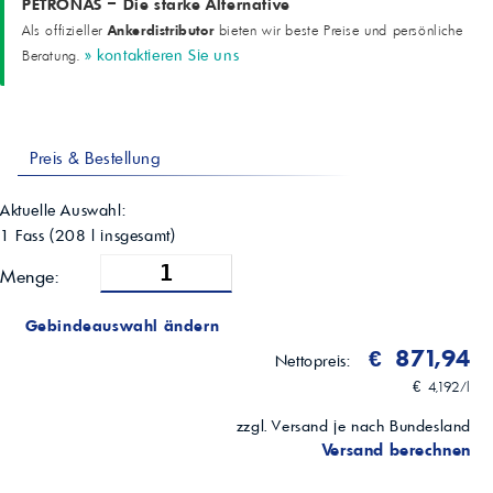
PETRONAS – Die starke Alternative
Kupferstreifenkorrosion
Ankerdistributor
Als offizieller
bieten wir beste Preise und persönliche
1b
» kontaktieren Sie uns
Beratung.
Schaumverhalten (I/II/III)
0/0 ml; 0/0 ml; 0/0 ml
RPVOT
2000 min
Preis & Bestellung
Aktuelle Auswahl:
1 Fass
(
208
l insgesamt)
Menge:
Gebindeauswahl ändern
€ 871,94
Nettopreis:
€ 4,192/l
zzgl. Versand je nach Bundesland
Versand berechnen