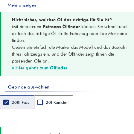
Anwendung
Mehr anzeigen
Kolben-, Schraub- und Drehschieberkompressoren; stationär und mobil
Ölstandzeit
bis zu 4 000 h
Nicht sicher, welches Öl das richtige für Sie ist?
Verdichtungshöchsttemperatur
Mit dem neuen
Petronas Ölfinder
können Sie schnell und
bis 100 °C
einfach das richtige Öl für Ihr Fahrzeug oder Ihre Maschine
Leistungsklassen
finden.
DIN 51506 VDL; ISO 6743-3: DAH
Geben Sie einfach die Marke, das Modell und das Baujahr
Dichte (15 °C)
0,877 g/cm³
Ihres Fahrzeugs ein, und der Ölfinder zeigt Ihnen die
Kinematische Viskosität (40 °C)
passenden Öle an.
46 cSt
» Hier geht's zum Ölfinder
Kinematische Viskosität (100 °C)
6,9 cSt
Viskositätsindex
Gebinde auswählen
105
Flammpunkt (COC)
220 °C
208l Fass
20l Kanister
Pourpoint
-33 °C
Gesamtsäurezahl (TAN)
0,08 mgKOH/g
Wasserabscheidevermögen (40/37/3)
15 min