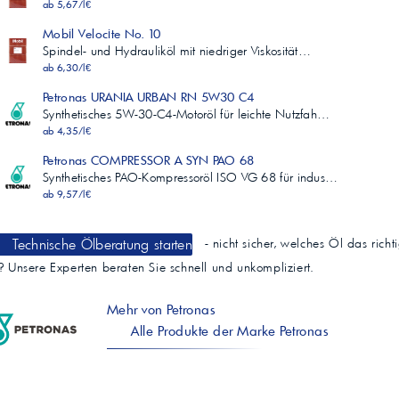
ab 5,67/l€
Mobil Velocite No. 10
Spindel- und Hydrauliköl mit niedriger Viskosität…
ab 6,30/l€
Petronas URANIA URBAN RN 5W30 C4
Synthetisches 5W-30-C4-Motoröl für leichte Nutzfah…
ab 4,35/l€
Petronas COMPRESSOR A SYN PAO 68
Synthetisches PAO-Kompressoröl ISO VG 68 für indus…
ab 9,57/l€
Technische Ölberatung starten
- nicht sicher, welches Öl das richt
t? Unsere Experten beraten Sie schnell und unkompliziert.
Mehr von Petronas
Alle Produkte der Marke Petronas