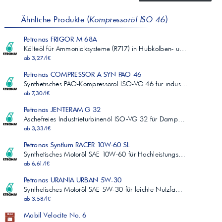
Ähnliche Produkte (
Kompressoröl ISO 46
)
Petronas FRIGOR M 68A
Kälteöl für Ammoniaksysteme (R717) in Hubkolben- u…
ab 3,27/l€
Petronas COMPRESSOR A SYN PAO 46
Synthetisches PAO-Kompressoröl ISO-VG 46 für indus…
ab 7,30/l€
Petronas JENTERAM G 32
Aschefreies Industrieturbinenöl ISO‑VG 32 für Damp…
ab 3,33/l€
Petronas Syntium RACER 10W-60 SL
Synthetisches Motoröl SAE 10W-60 für Hochleistungs…
ab 6,61/l€
Petronas URANIA URBAN 5W-30
Synthetisches Motoröl SAE 5W-30 für leichte Nutzfa…
ab 3,58/l€
Mobil Velocite No. 6