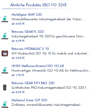
Ähnliche Produkte (
ISO VG 320
)
Mobilgear XMP 220
Mineralölbasiertes Industriegetriebeöl der Viskosi…
ab 4,05/l€
Petronas GEAR FL 320
Industriegetriebeöl VG 320 für geschlossene Stirnr…
ab 4,49/l€
Petronas HYDRAULIC E 10
AW‑Hydrauliköl ISO VG 10 für mobile und industriel…
ab 2,85/l€
UNEX Melkmaschinenöl ISO VG 68
Hochwertiges Mineralöl, ISO VG 68, für Melkmaschin…
ab 1,78/l€
Petronas GEAR SYN PAO 220
Synthetisches PAO-Industriegetriebeöl ISO VG 220 f…
ab 8,05/l€
Mabanol Gear CLP 320
Zinkfreies, mineralölbasiertes Industriegetriebeöl…