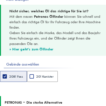
EP, Anti-Verschleiß, Anti-Oxidation, Rostschutz, Antischaum
Anwendungen
Geschlossene Industriegetriebe (Stirn-, Schräg-, Kegelrad-,
Nicht sicher, welches Öl das richtige für Sie ist?
Planetengetriebe); Tauch- oder Einspritzschmierung; außerhalb von
Mit dem neuen
Petronas Ölfinder
können Sie schnell und
Getrieben: Wellenkupplungen, hochbelastete Gleitlager (niedrige
einfach das richtige Öl für Ihr Fahrzeug oder Ihre Maschine
Drehzahlen)
finden.
Betriebstemperatur
Geben Sie einfach die Marke, das Modell und das Baujahr
Ölmitteltemperatur bis 110 °C
Leistungslevel/Spezifikationen
Ihres Fahrzeugs ein, und der Ölfinder zeigt Ihnen die
DIN 51517-3; ISO 12925-1 CKC/CKD; AGMA 9005-E02; U.S. Steel
passenden Öle an.
224; Fives Cincinnati Machine Gear; GM LS 2 EP Gear Oil; Flender
» Hier geht's zum Ölfinder
Gear drives – Revision 16 T 7300 Table A-a
Dichte (15 °C)
0,881 g/ml
Gebinde auswählen
Viskosität (40 °C)
320 cSt
Viskosität (100 °C)
208l Fass
20l Kanister
23,9 cSt
Viskositätsindex
95
Flammpunkt
250 °C
Pourpoint
PETRONAS – Die starke Alternative
-21 °C