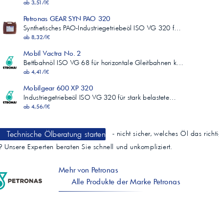
ab 3,51/l€
Petronas GEAR SYN PAO 320
Synthetisches PAO-Industriegetriebeöl ISO VG 320 f…
ab 8,32/l€
Mobil Vactra No. 2
Bettbahnöl ISO VG 68 für horizontale Gleitbahnen k…
ab 4,41/l€
Mobilgear 600 XP 320
Industriegetriebeöl ISO VG 320 für stark belastete…
ab 4,56/l€
Technische Ölberatung starten
- nicht sicher, welches Öl das richt
t? Unsere Experten beraten Sie schnell und unkompliziert.
Mehr von Petronas
Alle Produkte der Marke Petronas