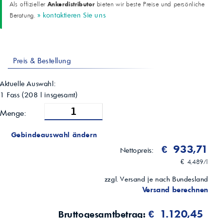
Ankerdistributor
Als offizieller
bieten wir beste Preise und persönliche
Gesamtsäurezahl (TAN)
» kontaktieren Sie uns
Beratung.
0,45 mgKOH/g
Wasserabscheidevermögen (40/37/3)
15 min
Kupferkorrosion
ASTM D130: 1b
Preis & Bestellung
Schaum (Seq. I/II/III)
0/0, 0/0, 0/0 ml
FZG-Schadenskraftstufe
Aktuelle Auswahl:
>12
1 Fass
(
208
l insgesamt)
FZG-Graufleckigkeit (90 °C)
Bestanden (FVA-54)
Menge:
Timken OK-Last
80 lbs
Gebindeauswahl ändern
Schweißlast
400 kgf
€ 933,71
Nettopreis:
€ 4,489/l
zzgl. Versand je nach Bundesland
Versand berechnen
€ 1.120,45
Bruttogesamtbetrag: