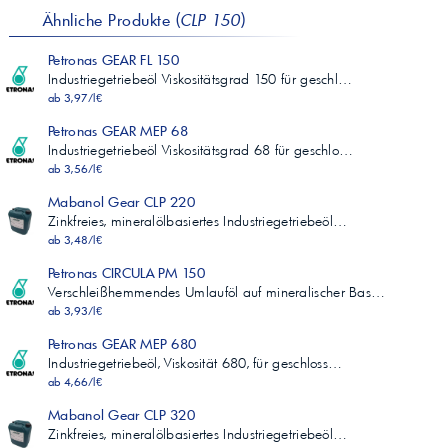
Ähnliche Produkte (
CLP 150
)
Petronas GEAR FL 150
Industriegetriebeöl Viskositätsgrad 150 für geschl…
ab 3,97/l€
Petronas GEAR MEP 68
Industriegetriebeöl Viskositätsgrad 68 für geschlo…
ab 3,56/l€
Mabanol Gear CLP 220
Zinkfreies, mineralölbasiertes Industriegetriebeöl…
ab 3,48/l€
Petronas CIRCULA PM 150
Verschleißhemmendes Umlauföl auf mineralischer Bas…
ab 3,93/l€
Petronas GEAR MEP 680
Industriegetriebeöl, Viskosität 680, für geschloss…
ab 4,66/l€
Mabanol Gear CLP 320
Zinkfreies, mineralölbasiertes Industriegetriebeöl…