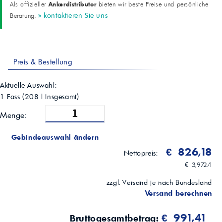
Ankerdistributor
Als offizieller
bieten wir beste Preise und persönliche
Gesamtsäurezahl (TAN)
» kontaktieren Sie uns
Beratung.
0,44 mgKOH/g
Wasserabscheidevermögen (40/37/3)
10 min
Kupferkorrosion
ASTM D130: 1b
Preis & Bestellung
Schaum (Seq. I/II/III)
0/0, 0/0, 0/0 ml
FZG-Schadenskraftstufe
Aktuelle Auswahl:
>12
1 Fass
(
208
l insgesamt)
FZG-Graufleckigkeit (90 °C)
Bestanden (FVA-54)
Menge:
Timken OK-Last
80 lbs
Gebindeauswahl ändern
Schweißlast
400 kgf
€ 826,18
Nettopreis:
€ 3,972/l
zzgl. Versand je nach Bundesland
Versand berechnen
€ 991,41
Bruttogesamtbetrag: