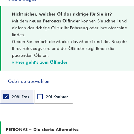
EP, Anti-Verschleiß, Anti-Oxidation, Rostschutz, Antischaum
Anwendungen
Geschlossene Industriegetriebe (Stirn-, Schräg-, Kegelrad-,
Nicht sicher, welches Öl das richtige für Sie ist?
Planetengetriebe); Tauch- oder Einspritzschmierung; außerhalb von
Mit dem neuen
Petronas Ölfinder
können Sie schnell und
Getrieben: Wellenkupplungen, hochbelastete Gleitlager (niedrige
einfach das richtige Öl für Ihr Fahrzeug oder Ihre Maschine
Drehzahlen)
finden.
Betriebstemperatur
Geben Sie einfach die Marke, das Modell und das Baujahr
Ölmitteltemperatur bis 110 °C
Leistungslevel/Spezifikationen
Ihres Fahrzeugs ein, und der Ölfinder zeigt Ihnen die
DIN 51517-3; ISO 12925-1 CKC/CKD; AGMA 9005-E02; U.S. Steel
passenden Öle an.
224; Fives Cincinnati Machine Gear; GM LS 2 EP Gear Oil; Flender
» Hier geht's zum Ölfinder
Gear drives – Revision 16 T 7300 Table A-a
Dichte (15 °C)
0,880 g/ml
Gebinde auswählen
Viskosität (40 °C)
150 cSt
Viskosität (100 °C)
208l Fass
20l Kanister
14,7 cSt
Viskositätsindex
97
Flammpunkt
240 °C
Pourpoint
PETRONAS – Die starke Alternative
-27 °C