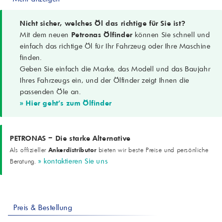
32
Dichte bei 15 °C (ASTM D4052)
0,853 g/cm³
Nicht sicher, welches Öl das richtige für Sie ist?
Viskosität bei 40 °C (ASTM D445)
Mit dem neuen
Petronas Ölfinder
können Sie schnell und
32 cSt
einfach das richtige Öl für Ihr Fahrzeug oder Ihre Maschine
Viskosität bei 100 °C (ASTM D445)
finden.
5,6 cSt
Geben Sie einfach die Marke, das Modell und das Baujahr
Viskositätsindex (ASTM D2270)
114
Ihres Fahrzeugs ein, und der Ölfinder zeigt Ihnen die
Flammpunkt COC (ASTM D92)
passenden Öle an.
220 °C
» Hier geht's zum Ölfinder
Pourpoint (ASTM D97)
-33 °C
Gesamtsäurezahl (ASTM D664)
0,05 mgKOH/g
PETRONAS – Die starke Alternative
FZG, Schadenskraftstufe (ISO 14635-1)
Ankerdistributor
Als offizieller
bieten wir beste Preise und persönliche
9
» kontaktieren Sie uns
Beratung.
Wasserabscheidevermögen 40/37/3 (ASTM D1401)
5 min
Kupferstreifenkorrosion (ASTM D130)
1b
Schaumverhalten Seq. I/II/III (ASTM D892)
Preis & Bestellung
0/0 – 0/0 – 0/0 ml
RPVOT, min (ASTM D2272)