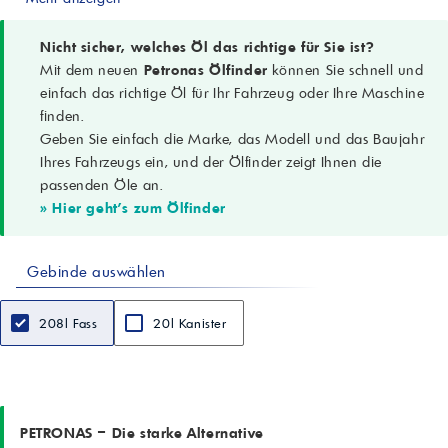
46
Dichte bei 15 °C (ASTM D4052)
0,859 g/cm³
Nicht sicher, welches Öl das richtige für Sie ist?
Viskosität bei 40 °C (ASTM D445)
Mit dem neuen
Petronas Ölfinder
können Sie schnell und
46 cSt
einfach das richtige Öl für Ihr Fahrzeug oder Ihre Maschine
Viskosität bei 100 °C (ASTM D445)
finden.
7,1 cSt
Geben Sie einfach die Marke, das Modell und das Baujahr
Viskositätsindex (ASTM D2270)
113
Ihres Fahrzeugs ein, und der Ölfinder zeigt Ihnen die
Flammpunkt COC (ASTM D92)
passenden Öle an.
230 °C
» Hier geht's zum Ölfinder
Pourpoint (ASTM D97)
-33 °C
Gesamtsäurezahl (ASTM D664)
Gebinde auswählen
0,05 mgKOH/g
FZG, Schadenskraftstufe (ISO 14635-1)
9
208l Fass
20l Kanister
Wasserabscheidevermögen 40/37/3 (ASTM D1401)
15 min
Kupferstreifenkorrosion (ASTM D130)
1b
Schaumverhalten Seq. I/II/III (ASTM D892)
0/0 – 0/0 – 0/0 ml
PETRONAS – Die starke Alternative
RPVOT, min (ASTM D2272)