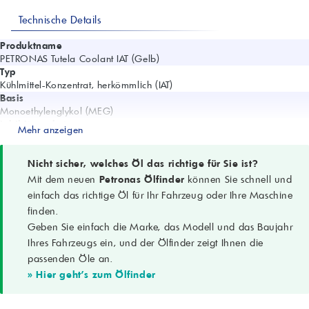
Technische Details
Produktname
PETRONAS Tutela Coolant IAT (Gelb)
Typ
Kühlmittel-Konzentrat, herkömmlich (IAT)
Basis
Monoethylenglykol (MEG)
Inhibitorpaket
Mehr anzeigen
Nitrite, Borate, Silikate
Frei von
Phosphaten, Aminen
Nicht sicher, welches Öl das richtige für Sie ist?
Farbe
Mit dem neuen
Petronas Ölfinder
können Sie schnell und
Gelb
einfach das richtige Öl für Ihr Fahrzeug oder Ihre Maschine
Einsatzbereiche
finden.
Pkw, Nutzfahrzeuge, Geländemaschinen; Kühlsysteme von
Geben Sie einfach die Marke, das Modell und das Baujahr
Schwerlastmotoren
Schutzfunktionen
Ihres Fahrzeugs ein, und der Ölfinder zeigt Ihnen die
Überhitzung, Frost, Korrosion
passenden Öle an.
Frostschutz (50 Vol.% + Wasser, 1 bar)
» Hier geht's zum Ölfinder
bis −38 °C
Siedeschutz (50 Vol.% + Wasser, 1 bar)
bis 125 °C