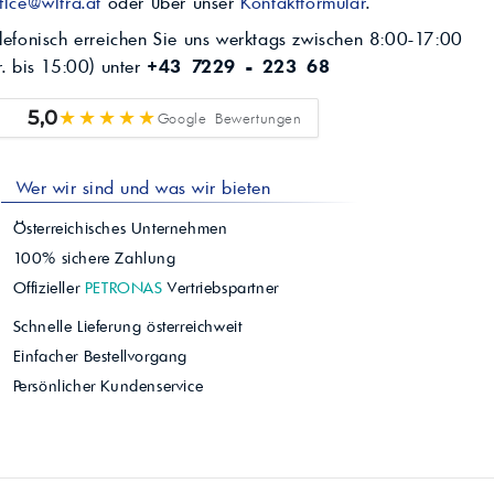
fice@wifra.at
oder über unser
Kontaktformular
.
lefonisch erreichen Sie uns werktags zwischen 8:00-17:00
r. bis 15:00) unter
+43 7229 - 223 68
★★★★★
5,0
Google Bewertungen
Wer wir sind und was wir bieten
Österreichisches Unternehmen
100% sichere Zahlung
Offizieller
PETRONAS
Vertriebspartner
Schnelle Lieferung österreichweit
Einfacher Bestellvorgang
Persönlicher Kundenservice