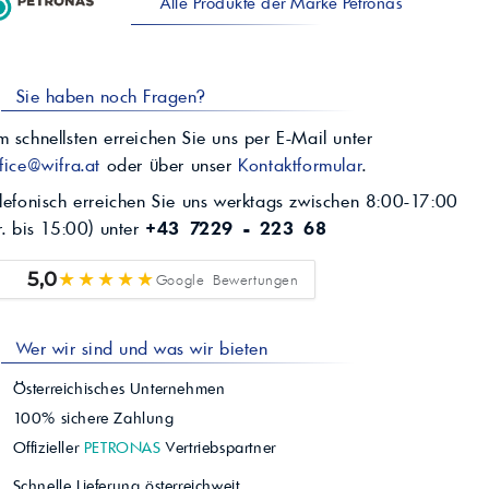
Alle Produkte der Marke Petronas
Sie haben noch Fragen?
 schnellsten erreichen Sie uns per E-Mail unter
fice@wifra.at
oder über unser
Kontaktformular
.
lefonisch erreichen Sie uns werktags zwischen 8:00-17:00
r. bis 15:00) unter
+43 7229 - 223 68
★★★★★
5,0
Google Bewertungen
Wer wir sind und was wir bieten
Österreichisches Unternehmen
100% sichere Zahlung
Offizieller
PETRONAS
Vertriebspartner
Schnelle Lieferung österreichweit