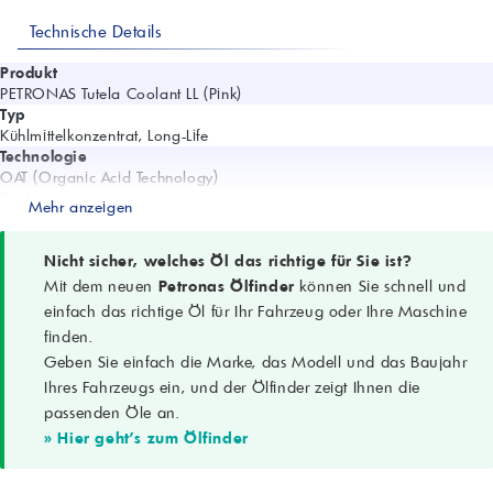
Technische Details
Produkt
PETRONAS Tutela Coolant LL (Pink)
Typ
Kühlmittelkonzentrat, Long-Life
Technologie
OAT (Organic Acid Technology)
Basis
Mehr anzeigen
Monoethylenglykol (MEG)
Frei von
Nitrit, Borat, Phosphat, Silikat, Aminen
Nicht sicher, welches Öl das richtige für Sie ist?
Farbe
Mit dem neuen
Petronas Ölfinder
können Sie schnell und
Rosa
einfach das richtige Öl für Ihr Fahrzeug oder Ihre Maschine
Dichte (15 °C)
finden.
1,123 g/cm³ (ASTM D1122)
Geben Sie einfach die Marke, das Modell und das Baujahr
pH (50 % in DI-Wasser)
8,5 (ASTM D1287)
Ihres Fahrzeugs ein, und der Ölfinder zeigt Ihnen die
Reservealkalinität
passenden Öle an.
14,5 ml (ASTM D1121)
» Hier geht's zum Ölfinder
Siedepunkt (Konzentrat)
>160 °C (ASTM D1120)
Gefrierpunkt (50 % in DI-Wasser)