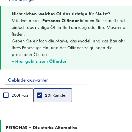
API GL-5; MIL PRF 2105D
Anwendungsgebiete
Achsen, Differenziale, Endantriebe; Getriebe mit API GL-5-Anforderung
Nicht sicher, welches Öl das richtige für Sie ist?
Dichte bei 15 °C (ASTM D4052)
Mit dem neuen
Petronas Ölfinder
können Sie schnell und
0,905 g/cm³
einfach das richtige Öl für Ihr Fahrzeug oder Ihre Maschine
Kinematische Viskosität bei 100 °C (ASTM D445)
finden.
16,1 mm²/s (cSt)
Geben Sie einfach die Marke, das Modell und das Baujahr
Viskositätsindex (ASTM D2270)
160
Ihres Fahrzeugs ein, und der Ölfinder zeigt Ihnen die
Brookfield-Viskosität bei -40 °C (ASTM D2983)
passenden Öle an.
130000 mPa·s (cP)
» Hier geht's zum Ölfinder
Pourpoint (ASTM D97)
-42 °C
Flammpunkt COC (ASTM D92)
Gebinde auswählen
204 °C
Aussehen
Hell und klar
200l Fass
20l Kanister
Besondere Eigenschaften
Schutz vor Verschleiß/EP/Lochfraß; Wärme- und Oxidationsstabilität;
sehr gute Tieftemperatureigenschaften
PETRONAS – Die starke Alternative