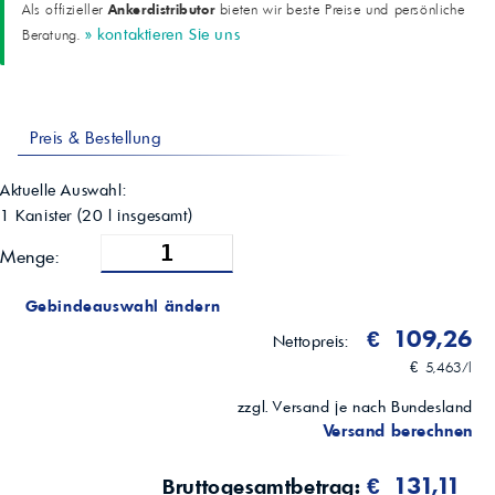
Ankerdistributor
Als offizieller
bieten wir beste Preise und persönliche
0,850 g/cm³
» kontaktieren Sie uns
Beratung.
Kinem. Viskosität 40 °C (ASTM D445)
32 mm²/s (cSt)
Kinem. Viskosität 100 °C (ASTM D445)
6,8 mm²/s (cSt)
Viskositätsindex (ASTM D2270)
Preis & Bestellung
177
Brookfield @ -40 °C (ASTM D2983)
18.000 mPa·s (cP)
Aktuelle Auswahl:
Pour Point (ASTM D97)
1 Kanister
(
20
l insgesamt)
-45 °C
Flammpunkt COC (ASTM D92)
Menge:
198 °C
Aussehen
Gebindeauswahl ändern
Hell und klar
Hinweis
€ 109,26
Nettopreis:
Viskositätsklasse und Spezifikationen stets im Fahrzeughandbuch
€ 5,463/l
prüfen
zzgl. Versand je nach Bundesland
Versand berechnen
€ 131,11
Bruttogesamtbetrag: