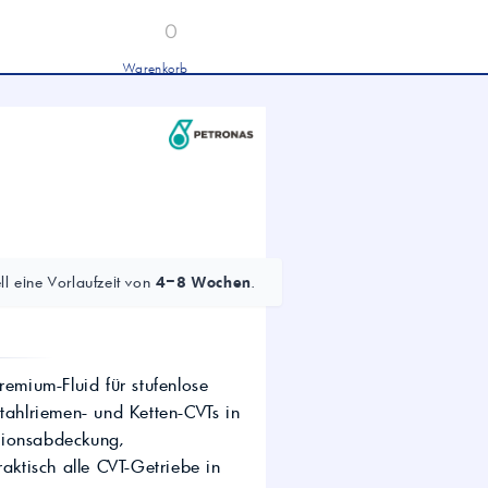
0
Warenkorb
Industrieöle
chwertige Industrieöle von Mobil und
tronas für Hydraulik, Getriebe und
hwere Nutzfahrzeuge.
tion
Hydrauliköl HLP 46 &
HVLP 46 – Für Industrie
und mobile Hydraulik
LKW- & NFZ-Motorenöl –
10W-40 & 5W-30 für
l eine Vorlaufzeit von
4–8 Wochen
.
schwere Nutzfahrzeuge
Industrie-Getriebeöl CLP –
Fokus CLP 220 für schwere
Getriebe
Agrochemie
remium-Fluid für stufenlose
tahlriemen- und Ketten-CVTs in
tionsabdeckung,
dwirtschaft
aktisch alle CVT-Getriebe in
wertige Öle für die moderne