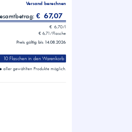
Versand berechnen
€ 67,07
gesamtbetrag:
€ 6,70/l
€ 6,71/Flasche
Preis gültig bis 14.08.2026
10 Flaschen
in den Warenkorb
tät; Verschleißschutz;
e
aller gewählten Produkte möglich.
erkeit; Kupferkorrosionsschutz
ikationen/Viskosität beachten