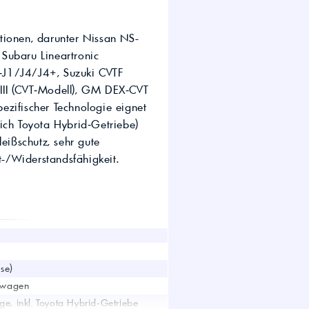
wirtschaft.
UTTO Öle – Universal
Tractor Transmission Oil
kationen, darunter Nissan NS-
Kostenloser Maschinen-
ubaru Lineartronic
Ölcheck
‑J1/J4/J4+, Suzuki CVTF
II (CVT‑Modell), GM DEX‑CVT
ifischer Technologie eignet
ßlich Toyota Hybrid‑Getriebe)
s!
eißschutz, sehr gute
t-/Widerstandsfähigkeit.
se)
ftwagen
uge, inkl. Toyota Hybrid‑Getriebe