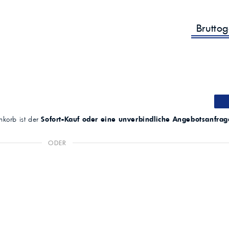
(ASTM D445)
Viskositätsindex (ASTM
185
Brutto
D2270)
Brookfield‑Viskosität
bei −40 °C (ASTM
9500 mPa.s (cP)
D2983)
Pourpoint (ASTM D97)
−45 °C
Flammpunkt COC
216 °C
(ASTM D92)
Wärme-/Oxidationsstabilität; Scherstabili
Schlüsseleigenschaften
korb ist der
Sofort-Kauf oder eine unverbindliche Angebotsanfrag
Dichtungskompatibilität; Regelventilsaub
Hinweis
Fahrzeug‑Bedienungsanleitung zu Spezif
ODER