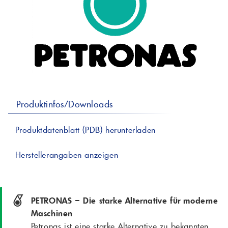
professionelle A
Lebensmittelvertr
Industr
Schmierstoffe
Produk
Farben
Spindelöle
Farbmittel für 
Reinigungsmitte
Pigmentlösung
In-Plant-Tinting
Produktinfos/Downloads
Produktdatenblatt (PDB) herunterladen
Herstellerangaben anzeigen
PETRONAS – Die starke Alternative für moderne
Maschinen
Petronas ist eine starke Alternative zu bekannten