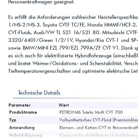
Kompressoröle
Personenkraftwagen geeignet.
nwendungen.
Land
ägliche
iepigmente für
t anfragen
Kontaktieren Sie uns!
 & Beschichtungen
Es erfüllt die Anforderungen zahlreicher Herstellerspezifi
Prozessöle
Wasch- &
1/NS-2/NS-3, Toyota CVTF TC/FE, Honda HMMF/HCF-2, S
lindustrie
en für Bauchemie &
CVT‑Fluids, Audi/VW TL 521 16/521 80, Mitsubishi CVTF
Produkt anfragen
Kontaktieren Sie uns!
3320/4401/Green 1/2/1V, Hyundai/Kia CVT‑1 und SP‑I
sowie BMW/MINI EZL 799/EZL 799A/ZF CVT V1. Dank spez
es sich auch für elektrifizierte Hybridfahrzeuge (einschlie
Produkt anfragen
Kontaktieren Sie un
und bietet Wärme‑/Oxidations- und Scherstabilität, Verschl
Tieftemperatureigenschaften und optimierte elektrische Lei
Technische Details
Parameter
Wert
Produktname
PETRONAS Tutela Multi CVT 700
Typ
Vollsynthetisches CVT‑Fluid (Premiumklas
Anwendung
Riemen- und Ketten‑CVT in Personenkra
Hybrid‑Eignung
Geeignet für elektrifizierte Hybridfahrze