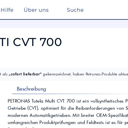
Hilfe
Über uns
Suche
Winterdienst
rreich nach ISO 22241
Ho
Lösemittel
Pe
TI CVT 700
kstätte
sc
elf
Glysantin
Reinigung & Desinfek
 die Pflege, Reinigung und Optimierung
Individuelle Lösungen
ten einen
Maßgeschneiderte Produkte und
Säuren & Laugen
Scheibenreiniger /
trag zur
Services für spezielle Anforderungen.
Frostschutz
ieversorgung in
Lohnmischung &
Schwimmbadchemie
Mobil
Motul
Lohnproduktion ab 5.000
Alkylatbenzin
t als
„sofort lieferbar“
gekennzeichnet, haben Petronas-Produkte aktuel
Liter
ur Entschwefelung
Wasseraufbereitung
Kühlflüssigkeit für
Rechenzentren –
BASF Spezialchemie
Beschreibung
nd Industrieöle
Monohydrat
REFLEX
Immersion Cooling
Total
Industriechemie
Traktoröle
PETRONAS Tutela Multi CVT 700 ist ein vollsynthetisches P
Futtermittel
Motorrad
Getriebe (CVT), optimiert für die Reibanforderungen von S
Hydrauliköle
Kosmetik
modernen Automatikgetrieben. Mit breiter OEM-Spezifika
Schmierfette
VW
trie
Lan
umfangreichen Produktprüfungen und Feldtests ist es für pr
Spezialöle
nte und Farbmittel für
Hoch