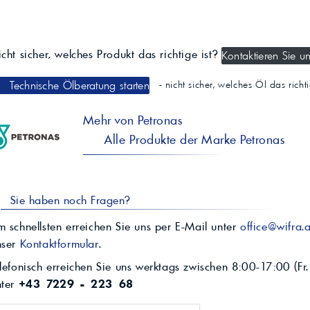
cht sicher, welches Produkt das richtige ist?
Kontaktieren Sie un
Technische Ölberatung starten
- nicht sicher, welches Öl das rich
Mehr von Petronas
Alle Produkte der Marke Petronas
Sie haben noch Fragen?
 schnellsten erreichen Sie uns per E-Mail unter
office@wifra.a
nser
Kontaktformular
.
lefonisch erreichen Sie uns werktags zwischen 8:00-17:00 (Fr.
nter
+43 7229 - 223 68