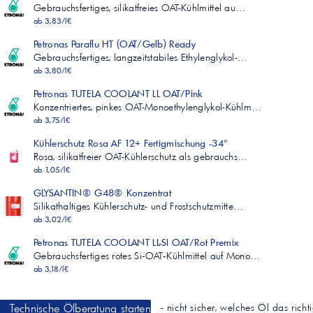
Gebrauchsfertiges, silikatfreies OAT-Kühlmittel au…
ab 3,83/l€
Petronas Paraflu HT (OAT/Gelb) Ready
Gebrauchsfertiges, langzeitstabiles Ethylenglykol-…
ab 3,80/l€
Petronas TUTELA COOLANT LL OAT/Pink
Konzentriertes, pinkes OAT-Monoethylenglykol-Kühlm…
ab 3,75/l€
Kühlerschutz Rosa AF 12+ Fertigmischung -34°
Rosa, silikatfreier OAT-Kühlerschutz als gebrauchs…
ab 1,05/l€
GLYSANTIN® G48® Konzentrat
Silikathaltiges Kühlerschutz- und Frostschutzmitte…
ab 3,02/l€
Petronas TUTELA COOLANT LL-SI OAT/Rot Premix
Gebrauchsfertiges rotes Si‑OAT‑Kühlmittel auf Mono…
ab 3,18/l€
Technische Ölberatung starten
- nicht sicher, welches Öl das richt