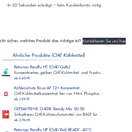
In 20 Sekunden erledigt – kein Kundenkonto nötig
cht sicher, welches Produkt das richtige ist?
Kontaktieren Sie uns hier
Ähnliche Produkte (
OAT Kühlmittel
)
Petronas Paraflu HT (OAT/Gelb)
Konzentriertes, gelbes OAT-Kühlmittel- und Frostsc…
ab 5,60/l€
Kühlerschutz Rosa AF 12+ Konzentrat
OAT-Kühlmittelkonzentrat, frei von Nitrit, Phospha…
ab 1,59/l€
GLYSANTIN® G40® Ready Mix 50:50
Silikatfreies OAT-Kühlerschutzmittel von BASF für…
ab 2,96/l€
Petronas Paraflu UP (OAT/Rot) READY -40°C