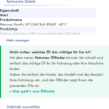
Technische Details
Eigenschaft
Wert
Produktname
Petronas Paraflu UP (OAT/Rot) READY -40°C
Produkttyp
Gebrauchsfertiges OAT-Motorenkühlmittel (silikatfrei)
Basis
Mehr anzeigen
Ethylenglykol / organische Additivtechnologie (OAT)
Farbe
Rot
Nicht sicher, welches Öl das richtige für Sie ist?
Frostschutz
Mit dem neuen
Petronas Ölfinder
können Sie schnell und
Bis ca. -40 °C (READY-to-use)
einfach das richtige Öl für Ihr Fahrzeug oder Ihre Maschine
Einsatzbereich
finden.
Wassergekühlte Otto- und Dieselmotoren
Geben Sie einfach die Marke, das Modell und das Baujahr
Fahrzeugtypen
Pkw, leichte & schwere Nutzfahrzeuge, Off-Highway
Ihres Fahrzeugs ein, und der Ölfinder zeigt Ihnen die
Materialverträglichkeit
passenden Öle an.
Aluminium- und Gussmotoren, Mischmetall-Kühlsysteme
» Hier geht's zum Ölfinder
Korrosionsschutz
Langzeitschutz für Metalle und Legierungen im Kühlsystem
Mischung
Gebinde auswählen
Vorgemischt, kein zusätzliches Wasser zugeben