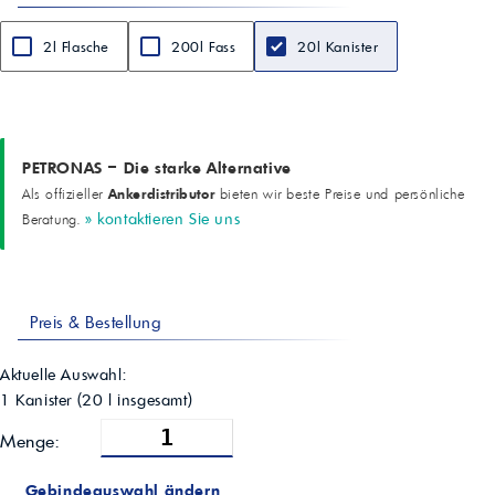
Technologie
Organische Säuretechnologie (OAT), silikatfrei
2l Flasche
200l Fass
20l Kanister
Anwendung
Direkte Befüllung von Kühlsystemen gemäß Herstellervorgaben
PETRONAS – Die starke Alternative
Ankerdistributor
Als offizieller
bieten wir beste Preise und persönliche
» kontaktieren Sie uns
Beratung.
Preis & Bestellung
Aktuelle Auswahl:
1 Kanister
(
20
l insgesamt)
Menge:
Gebindeauswahl ändern