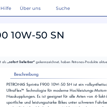
Hilfe
Über uns
Suche
Winterdienst
rreich nach ISO 22241
Ho
Lösemittel
Pe
00 10W-50 SN
kstätte
sc
elf
Glysantin
Reinigung & Desinfek
 die Pflege, Reinigung und Optimierung
Individuelle Lösungen
ten einen
Maßgeschneiderte Produkte und
Säuren & Laugen
Scheibenreiniger /
trag zur
Services für spezielle Anforderungen.
Frostschutz
ieversorgung in
Lohnmischung &
Schwimmbadchemie
Mobil
Motul
Lohnproduktion ab 5.000
Alkylatbenzin
t als
„sofort lieferbar“
gekennzeichnet, haben Petronas-Produkte aktuel
Liter
ur Entschwefelung
Wasseraufbereitung
Kühlflüssigkeit für
Rechenzentren –
BASF Spezialchemie
Beschreibung
nd Industrieöle
Monohydrat
REFLEX
Immersion Cooling
Total
Industriechemie
Traktoröle
PETRONAS Sprinta F900 10W-50 SN ist ein vollsynthetisc
Futtermittel
Motorrad
UltraFlex™ Technologie für moderne Hochleistungs-Motor
Hydrauliköle
Kosmetik
Nasskupplungen. Es ist geeignet für alle Arten von 4‑Tak
Schmierfette
VW
trie
Lan
sportliche und leistungsstarke Bikes unter schweren Fahrb
Spezialöle
nte und Farbmittel für
Hoch