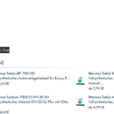
s hier
öl
)
onas Tutela ATF 700 HD
Petronas Tutela 
synthetisches Automatikgetriebeöl für Busse, R…
Vollsynthetische
manuel…
,45/l€
ab 7,79/l€
onas Syntium 7000 FJ 0W-30 SN
Petronas Tutela 
synthetisches Motoröl 0W-30 für Pkw mit Otto-
Vollsynthetische
ab 4,79/l€
,64/l€