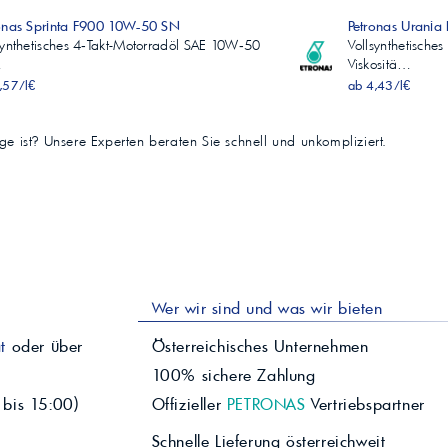
onas Sprinta F900 10W-50 SN
Petronas Urani
synthetisches 4‑Takt-Motorradöl SAE 10W‑50
Vollsynthetische
…
Viskositä…
,57/l€
ab 4,43/l€
tige ist? Unsere Experten beraten Sie schnell und unkompliziert.
Wer wir sind und was wir bieten
t
oder über
Österreichisches Unternehmen
100% sichere Zahlung
 bis 15:00)
Offizieller
PETRONAS
Vertriebspartner
Schnelle Lieferung österreichweit