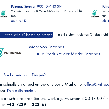
Petronas Sprinta F900 10W-40 SN
Petr
Vollsynthetisches 10W‑40‑Motorrad-Motorenöl für
Voll
mo…
für
ab 4,19/l€
ab 4
Technische Ölberatung starten
- nicht sicher, welches Öl das rich
Mehr von Petronas
Alle Produkte der Marke Petronas
Sie haben noch Fragen?
 schnellsten erreichen Sie uns per E-Mail unter
office@wifra.a
nser
Kontaktformular
.
lefonisch erreichen Sie uns werktags zwischen 8:00-17:00 (Fr.
nter
+43 7229 - 223 68