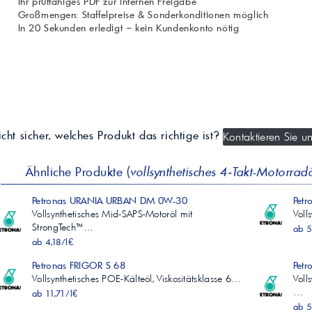
Ihr prüffähiges PDF zur internen Freigabe
Großmengen: Staffelpreise & Sonderkonditionen möglich
In 20 Sekunden erledigt – kein Kundenkonto nötig
cht sicher, welches Produkt das richtige ist?
Kontaktieren Sie un
Ähnliche Produkte (
vollsynthetisches 4‑Takt-Motorrad
Petronas URANIA URBAN DM 0W-30
Petr
Vollsynthetisches Mid-SAPS-Motoröl mit
Voll
StrongTech™…
ab 5
ab 4,18/l€
Petronas FRIGOR S 68
Petr
Vollsynthetisches POE-Kälteöl, Viskositätsklasse 6…
Voll
…
ab 11,71/l€
ab 5