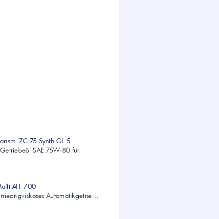
Transm. ZC 75 Synth GL 5
s Getriebeöl SAE 75W-80 für
Multi ATF 700
s, niedrigviskoses Automatikgetrie…