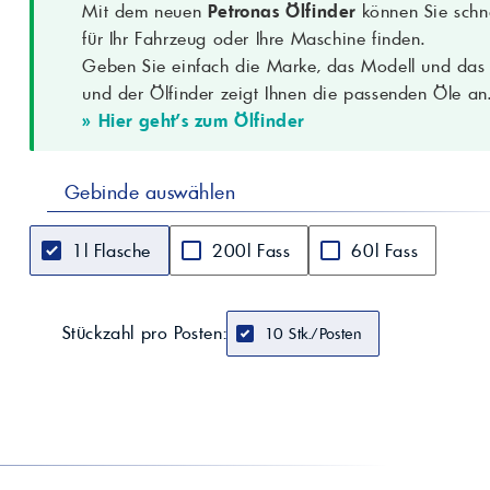
Mit dem neuen
Petronas Ölfinder
können Sie schne
Motorräder führender japanischer, euro
Kompatible Fahrzeuge
Hersteller (gemäß Handbuch)
für Ihr Fahrzeug oder Ihre Maschine finden.
Dichte bei 15 °C
0,856 g/cm³ (ASTM D4052)
Geben Sie einfach die Marke, das Modell und das B
Kinematische
und der Ölfinder zeigt Ihnen die passenden Öle an
19,64 mm²/s (cSt) (ASTM D445)
Viskosität bei 100 °C
» Hier geht's zum Ölfinder
Viskositätsindex
171 (ASTM D2270)
Flammpunkt COC
226 °C (ASTM D92)
Sulfatasche
0,81 % (ASTM D874)
Gebinde auswählen
TBN
7,0 mgKOH/g (ASTM D2896)
Pourpoint
-39 °C (ASTM D97)
1l Flasche
200l Fass
60l Fass
Schaumbildung bei
0 ml (ASTM D892)
24 °C
Besondere
Hohe Scherstabilität, Oxidationsbeständ
Stückzahl pro Posten:
10 Stk./Posten
Eigenschaften
Schutz bei Kaltstart und hohen Tempera
Umwelt /
Niedriger Schwefelgehalt; geeignet für
Abgasnachbehandlung
Herstellervorgabe)
Hinweis
Viskosität und Spezifikation immer mi