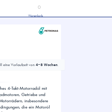
0
Warenkorb
Industrieöle
chwertige Industrieöle von Mobil und
tronas für Hydraulik, Getriebe und
hwere Nutzfahrzeuge.
tion
Hydrauliköl HLP 46 &
HVLP 46 – Für Industrie
und mobile Hydraulik
LKW- & NFZ-Motorenöl –
10W-40 & 5W-30 für
l eine Vorlaufzeit von
4–8 Wochen
.
schwere Nutzfahrzeuge
Industrie-Getriebeöl CLP –
Fokus CLP 220 für schwere
Getriebe
Agrochemie
hes 4‑Takt-Motorradöl mit
radmotoren, Getriebe und
t-Motorrädern, insbesondere
dwirtschaft
edingungen, die ein Motoröl
wertige Öle für die moderne