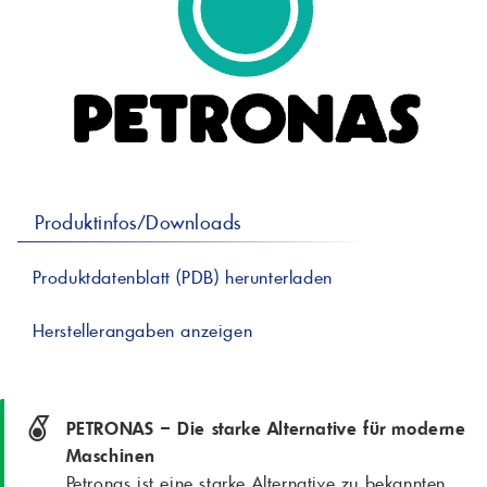
professionelle A
Lebensmittelvertr
Industr
Schmierstoffe
Produk
Farben
Spindelöle
Farbmittel für 
Reinigungsmitte
Pigmentlösung
In-Plant-Tinting
Produktinfos/Downloads
Produktdatenblatt (PDB) herunterladen
Herstellerangaben anzeigen
PETRONAS – Die starke Alternative für moderne
Maschinen
Petronas ist eine starke Alternative zu bekannten