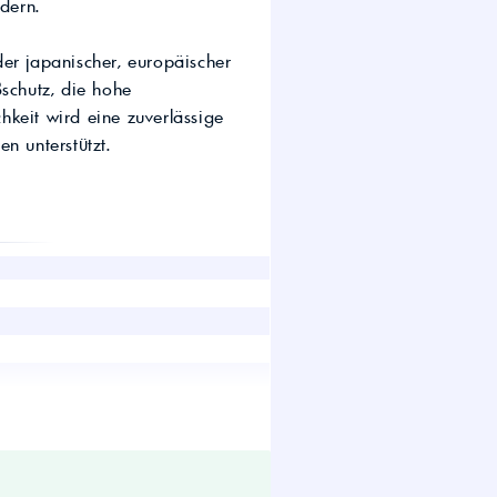
dern.
wirtschaft.
UTTO Öle – Universal
Tractor Transmission Oil
er japanischer, europäischer
Kostenloser Maschinen-
ßschutz, die hohe
Ölcheck
chkeit wird eine zuverlässige
n unterstützt.
s!
sskupplungen
lle und schwere Fahrbedingungen