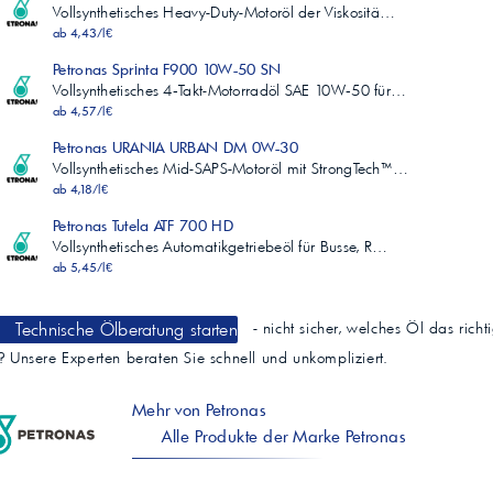
Vollsynthetisches Heavy-Duty-Motoröl der Viskositä…
ab 4,43/l€
Petronas Sprinta F900 10W-50 SN
Vollsynthetisches 4‑Takt-Motorradöl SAE 10W‑50 für…
ab 4,57/l€
Petronas URANIA URBAN DM 0W-30
Vollsynthetisches Mid-SAPS-Motoröl mit StrongTech™…
ab 4,18/l€
Petronas Tutela ATF 700 HD
Vollsynthetisches Automatikgetriebeöl für Busse, R…
ab 5,45/l€
Technische Ölberatung starten
- nicht sicher, welches Öl das richt
t? Unsere Experten beraten Sie schnell und unkompliziert.
Mehr von Petronas
Alle Produkte der Marke Petronas