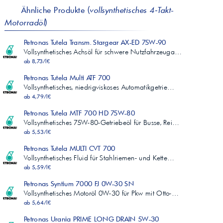
Ähnliche Produkte (
vollsynthetisches 4‑Takt-
Motorradöl
)
Petronas Tutela Transm. Stargear AX-ED 75W-90
Vollsynthetisches Achsöl für schwere Nutzfahrzeuga…
ab 8,73/l€
Petronas Tutela Multi ATF 700
Vollsynthetisches, niedrigviskoses Automatikgetrie…
ab 4,79/l€
Petronas Tutela MTF 700 HD 75W-80
Vollsynthetisches 75W-80-Getriebeöl für Busse, Rei…
ab 5,53/l€
Petronas Tutela MULTI CVT 700
Vollsynthetisches Fluid für Stahlriemen- und Kette…
ab 5,59/l€
Petronas Syntium 7000 FJ 0W-30 SN
Vollsynthetisches Motoröl 0W-30 für Pkw mit Otto-…
ab 5,64/l€
Petronas Urania PRIME LONG DRAIN 5W-30