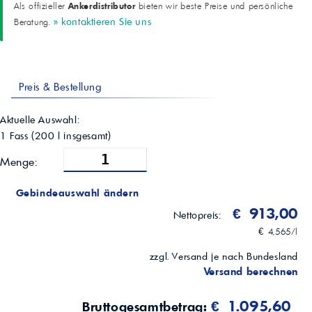
Ankerdistributor
Als offizieller
bieten wir beste Preise und persönliche
7,0 mgKOH/g (ASTM D2896)
» kontaktieren Sie uns
Beratung.
Pourpoint
-39 °C (ASTM D97)
Schaumbildung bei 24 °C
0 ml (ASTM D892)
Besondere Eigenschaften
Preis & Bestellung
Hohe Scherstabilität, Oxidationsbeständigkeit, Schutz vor
Ablagerungen, Schutz bei Kaltstart und hohen Temperaturen
Umwelt / Abgasnachbehandlung
Aktuelle Auswahl:
Niedriger Schwefelgehalt; geeignet für Motorräder mit Katalysator
1 Fass
(
200
l insgesamt)
(gemäß Herstellervorgabe)
Hinweis
Menge:
Viskosität und Spezifikation immer mit dem Fahrzeug-Handbuch
abgleichen
Gebindeauswahl ändern
€ 913,00
Nettopreis:
€ 4,565/l
zzgl. Versand je nach Bundesland
Versand berechnen
€ 1.095,60
Bruttogesamtbetrag: