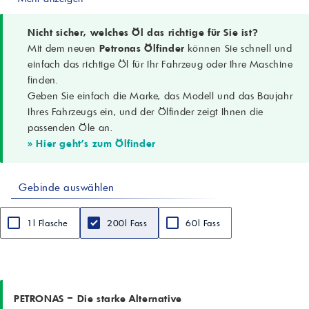
UltraFlex™
API-Spezifikation
API SN (und früher)
Nicht sicher, welches Öl das richtige für Sie ist?
JASO-Spezifikation
Mit dem neuen
Petronas Ölfinder
können Sie schnell und
JASO MA2
einfach das richtige Öl für Ihr Fahrzeug oder Ihre Maschine
Einsatzbereich
finden.
4-Takt-Motorradmotoren, Getriebe, Nasskupplungen
Geben Sie einfach die Marke, das Modell und das Baujahr
Empfohlene Anwendung
Hochleistungs-Motorräder, anspruchsvolle und schwere
Ihres Fahrzeugs ein, und der Ölfinder zeigt Ihnen die
Fahrbedingungen
passenden Öle an.
Kompatible Fahrzeuge
» Hier geht's zum Ölfinder
Motorräder führender japanischer, europäischer und amerikanischer
Hersteller (gemäß Handbuch)
Dichte bei 15 °C
Gebinde auswählen
0,856 g/cm³ (ASTM D4052)
Kinematische Viskosität bei 100 °C
19,64 mm²/s (cSt) (ASTM D445)
1l Flasche
200l Fass
60l Fass
Viskositätsindex
171 (ASTM D2270)
Flammpunkt COC
226 °C (ASTM D92)
Sulfatasche
0,81 % (ASTM D874)
PETRONAS – Die starke Alternative
TBN