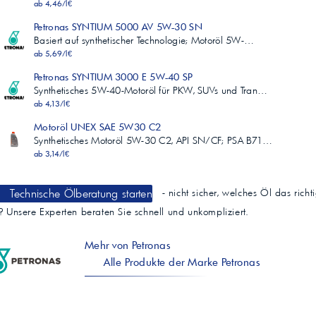
ab 4,46/l€
Petronas SYNTIUM 5000 AV 5W-30 SN
Basiert auf synthetischer Technologie; Motoröl 5W-…
ab 5,69/l€
Petronas SYNTIUM 3000 E 5W-40 SP
Synthetisches 5W-40-Motoröl für PKW, SUVs und Tran…
ab 4,13/l€
Motoröl UNEX SAE 5W30 C2
Synthetisches Motoröl 5W-30 C2, API SN/CF; PSA B71…
ab 3,14/l€
Technische Ölberatung starten
- nicht sicher, welches Öl das richt
t? Unsere Experten beraten Sie schnell und unkompliziert.
Mehr von Petronas
Alle Produkte der Marke Petronas