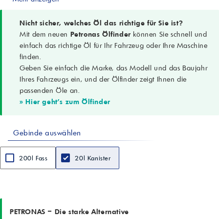
StrongTech™-Technologie
Anwendung
Leichte Nutzfahrzeuge mit Benzin- und Dieselmotoren
Nicht sicher, welches Öl das richtige für Sie ist?
Abgasnachbehandlung
Mit dem neuen
Petronas Ölfinder
können Sie schnell und
Geeignet für DPF, Katalysatoren und Emissionskontrollsysteme
einfach das richtige Öl für Ihr Fahrzeug oder Ihre Maschine
Einspritzsysteme
finden.
Saugrohreinspritzung, Direkteinspritzung
Geben Sie einfach die Marke, das Modell und das Baujahr
Motorbauarten
Multiventil, Turbolader, Kompressor
Ihres Fahrzeugs ein, und der Ölfinder zeigt Ihnen die
Betriebsbedingungen
passenden Öle an.
Anspruchsvolle Bedingungen, Start-Stopp-Betrieb
» Hier geht's zum Ölfinder
ACEA-Spezifikationen
ACEA A5/B5, C2, C3
Herstellerfreigaben
Gebinde auswählen
FCA 9.55535-S1, -N1; Ford WSS-M2C-913C/913D; IVECO 18-1811
SC1/S1; MB 229.51/229.52; PSA B71 2290; Renault
RN17/RN0700/RN0710; VW 505.00/505.01
200l Fass
20l Kanister
Dichte bei 15 °C
0,851 g/cm³ (ASTM D4052)
Kinematische Viskosität 100 °C
12,0 mm²/s (ASTM D445)
Viskositätsindex
166 (ASTM D2270)
PETRONAS – Die starke Alternative
Flammpunkt COC