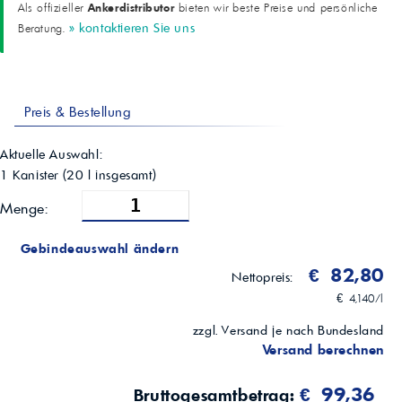
Ankerdistributor
Als offizieller
bieten wir beste Preise und persönliche
> 240 °C (ASTM D92)
» kontaktieren Sie uns
Beratung.
Gesamtbasenzahl (TBN)
8,0 mgKOH/g (ASTM D2896)
CCS bei -30 °C
5500 mPa·s (ASTM D5293)
Stockpunkt
Preis & Bestellung
-42 °C (ASTM D97)
Besondere Merkmale
Kraftstoffsparpotenzial, verlängerte Ölwechselintervalle, hoher
Aktuelle Auswahl:
Verschleißschutz
1 Kanister
(
20
l insgesamt)
Menge:
Gebindeauswahl ändern
€ 82,80
Nettopreis:
€ 4,140/l
zzgl. Versand je nach Bundesland
Versand berechnen
€ 99,36
Bruttogesamtbetrag: