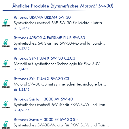
Ähnliche Produkte (
Synthetisches Motoröl 5w-30
)
Petronas URANIA URBAN 5W-30
Synthetisches Motoröl SAE 5W-30 für leichte Nutzfa…
ab 3,58/l€
Petronas ARBOR ALFAPRIME PLUS 5W-30
Synthetisches, SAPS-armes 5W-30-Motoröl für Land-…
ab 4,27/l€
Petronas SYNTIUM X 5W-30 C2,C3
Motoröl mit synthetischer Technologie für Pkw, SUV…
ab 3,14/l€
Petronas SYNTIUM X 5W-30 C3
Motoröl 5W-30 C3 mit synthetischer Technologie für…
ab 3,25/l€
Petronas Syntium 3000 AV 5W-40
Synthetisches Motoröl 5W-40 für PKW, SUVs und Tran…
ab 4,95/l€
Petronas Syntium 3000 FR 5W-30 SN
Synthetisches 5W-30-Motoröl für PKW, SUVs und Tran…