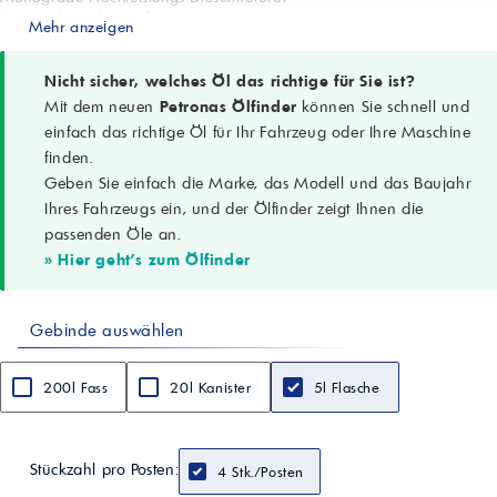
Anwendungsbereich
Mehr anzeigen
Ältere Nutzfahrzeuge, hochdrehende Turbodieselmotoren, Straßen- und
Geländeeinsatz
Weitere Anwendungen
Nicht sicher, welches Öl das richtige für Sie ist?
Getriebe, Differentiale, Achsantriebe (API CF oder niedriger, SAE 40)
Mit dem neuen
Petronas Ölfinder
können Sie schnell und
Ersetzt
einfach das richtige Öl für Ihr Fahrzeug oder Ihre Maschine
Urania 500 SAE 40
finden.
API-Spezifikation
Geben Sie einfach die Marke, das Modell und das Baujahr
API CF
Viskositätsklasse
Ihres Fahrzeugs ein, und der Ölfinder zeigt Ihnen die
SAE 40
passenden Öle an.
Aussehen
» Hier geht's zum Ölfinder
Hell und klar
Dichte bei 15 °C
0,878 g/cm³
Gebinde auswählen
KV bei 100 °C
13,7 mm²/s (cSt)
Viskositätsindex
200l Fass
20l Kanister
5l Flasche
110
Flammpunkt COC
> 230 °C
Gesamtbasenzahl (TBN)
Stückzahl pro Posten:
4 Stk./Posten
5 mg KOH/g