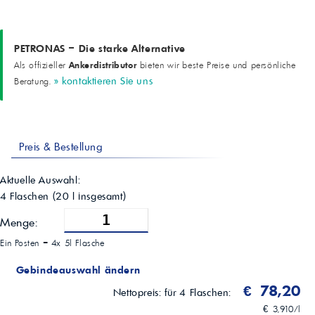
Stockpunkt
-27 °C
Leistungsmerkmale
Kolbensauberkeit, Verschleißschutz, Korrosionsschutz, Rußverteilung,
PETRONAS – Die starke Alternative
TBN-Retention
Ankerdistributor
Als offizieller
bieten wir beste Preise und persönliche
» kontaktieren Sie uns
Beratung.
Preis & Bestellung
Aktuelle Auswahl:
4 Flaschen
(
20
l insgesamt)
Menge:
Ein Posten =
4x 5l Flasche
Gebindeauswahl ändern
€ 78,20
Nettopreis:
für 4 Flaschen:
€ 3,910/l