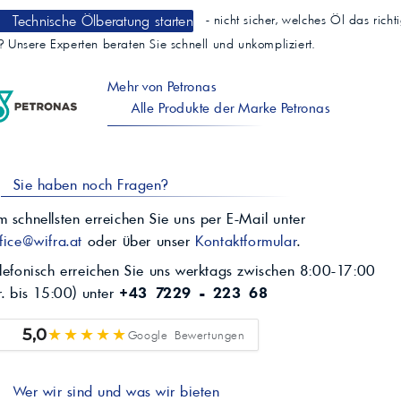
Technische Ölberatung starten
- nicht sicher, welches Öl das richt
t? Unsere Experten beraten Sie schnell und unkompliziert.
Mehr von Petronas
Alle Produkte der Marke Petronas
Sie haben noch Fragen?
 schnellsten erreichen Sie uns per E-Mail unter
fice@wifra.at
oder über unser
Kontaktformular
.
lefonisch erreichen Sie uns werktags zwischen 8:00-17:00
r. bis 15:00) unter
+43 7229 - 223 68
★★★★★
5,0
Google Bewertungen
Wer wir sind und was wir bieten