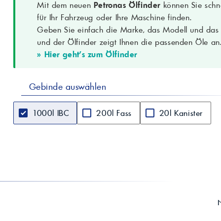
Dichte bei 15 °C
0,868 g/cm³ (ASTM D 4052)
Mit dem neuen
Petronas Ölfinder
können Sie schne
Kinematische Viskosität
für Ihr Fahrzeug oder Ihre Maschine finden.
11 mm²/s (cSt) (ASTM D 445)
bei 100 °C
Geben Sie einfach die Marke, das Modell und das B
Viskositätsindex
118 (ASTM D 2270)
und der Ölfinder zeigt Ihnen die passenden Öle an
Flammpunkt (COC)
> 230 °C (ASTM D 92)
» Hier geht's zum Ölfinder
TBN
5 mgKOH/g (ASTM D 2896)
Pourpoint
-30 °C (ASTM D 97)
Kolbensauberkeit, Ablagerungskontro
Gebinde auswählen
Besondere Merkmale
Rußdispergierung, gute TBN-Stabilit
Vorgängerprodukt
Ersetzt Urania 500 SAE 30
1000l IBC
200l Fass
20l Kanister