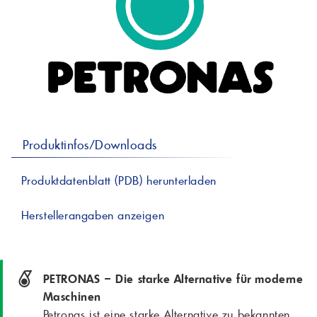
professionelle A
Lebensmittelvertr
Industr
Schmierstoffe
Produk
Farben
Spindelöle
Farbmittel für 
Reinigungsmitte
Pigmentlösung
In-Plant-Tinting
Produktinfos/Downloads
Produktdatenblatt (PDB) herunterladen
Herstellerangaben anzeigen
PETRONAS – Die starke Alternative für moderne
Maschinen
Petronas ist eine starke Alternative zu bekannten