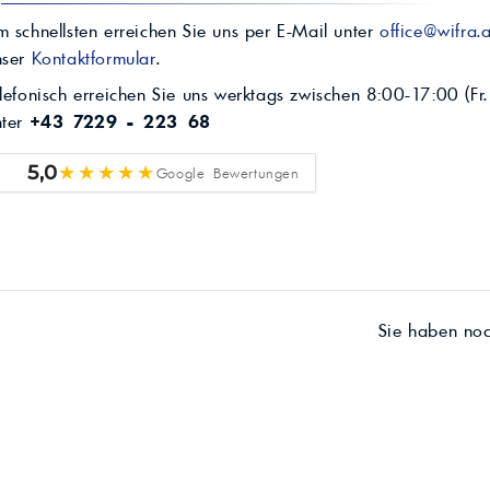
 schnellsten erreichen Sie uns per E-Mail unter
office@wifra.a
nser
Kontaktformular
.
lefonisch erreichen Sie uns werktags zwischen 8:00-17:00 (Fr.
nter
+43 7229 - 223 68
★★★★★
5,0
Google Bewertungen
Sie haben no