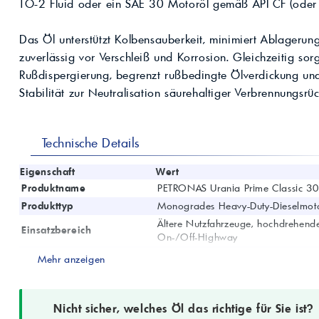
Kompressoröle
TO-2 Fluid oder ein SAE 30 Motoröl gemäß API CF (oder n
nwendungen.
Land
ägliche
iepigmente für
t anfragen
Kontaktieren Sie uns!
 & Beschichtungen
Das Öl unterstützt Kolbensauberkeit, minimiert Ablagerun
Prozessöle
Wasch- &
zuverlässig vor Verschleiß und Korrosion. Gleichzeitig sor
lindustrie
en für Bauchemie &
Rußdispergierung, begrenzt rußbedingte Ölverdickung un
Produkt anfragen
Kontaktieren Sie uns!
Stabilität zur Neutralisation säurehaltiger Verbrennungsrü
Produkt anfragen
Kontaktieren Sie un
Technische Details
Eigenschaft
Wert
Produktname
PETRONAS Urania Prime Classic 30
Produkttyp
Monogrades Heavy-Duty-Dieselmot
Ältere Nutzfahrzeuge, hochdrehend
Einsatzbereich
On-/Off-Highway
Getriebe, Differenziale, Endantrieb
Mehr anzeigen
Weitere Anwendungen
niedriger)
Spezifikation
API CF
SAE-Viskosität
SAE 30
Nicht sicher, welches Öl das richtige für Sie ist?