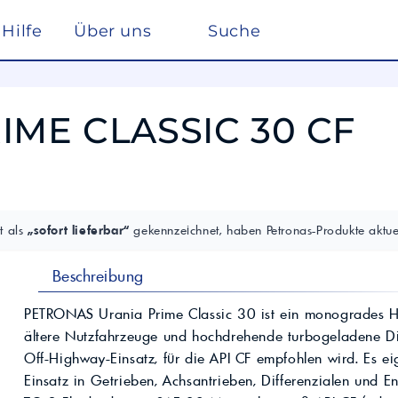
Hilfe
Über uns
Suche
Winterdienst
rreich nach ISO 22241
Ho
Lösemittel
Pe
IME CLASSIC 30 CF
kstätte
sc
elf
Glysantin
Reinigung & Desinfek
 die Pflege, Reinigung und Optimierung
Individuelle Lösungen
ten einen
Maßgeschneiderte Produkte und
Säuren & Laugen
Scheibenreiniger /
trag zur
Services für spezielle Anforderungen.
Frostschutz
ieversorgung in
Lohnmischung &
Schwimmbadchemie
Mobil
Motul
Lohnproduktion ab 5.000
Alkylatbenzin
t als
„sofort lieferbar“
gekennzeichnet, haben Petronas-Produkte aktuel
Liter
ur Entschwefelung
Wasseraufbereitung
Kühlflüssigkeit für
Rechenzentren –
BASF Spezialchemie
Beschreibung
nd Industrieöle
Monohydrat
REFLEX
Immersion Cooling
Total
Industriechemie
Traktoröle
PETRONAS Urania Prime Classic 30 ist ein monogrades H
Futtermittel
Motorrad
ältere Nutzfahrzeuge und hochdrehende turbogeladene D
Hydrauliköle
Kosmetik
Off-Highway-Einsatz, für die API CF empfohlen wird. Es ei
Schmierfette
VW
trie
Lan
Einsatz in Getrieben, Achsantrieben, Differenzialen und E
Spezialöle
nte und Farbmittel für
Hoch