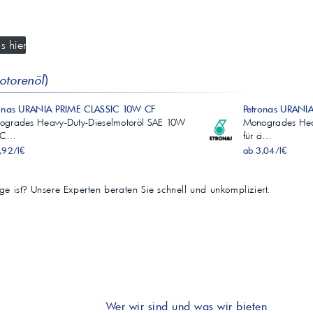
s hier
otorenöl
)
ronas URANIA PRIME CLASSIC 10W CF
Petronas URANI
ogrades Heavy-Duty-Dieselmotoröl SAE 10W
Monogrades Hea
I C…
für ä…
,92/l€
ab 3,04/l€
tige ist? Unsere Experten beraten Sie schnell und unkompliziert.
Wer wir sind und was wir bieten