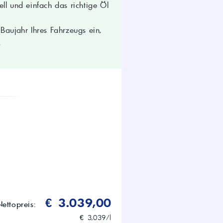
ll und einfach das richtige Öl
aujahr Ihres Fahrzeugs ein,
.
lle, Verschleißschutz,
ät
€ 3.039,00
Nettopreis:
€ 3,039/l