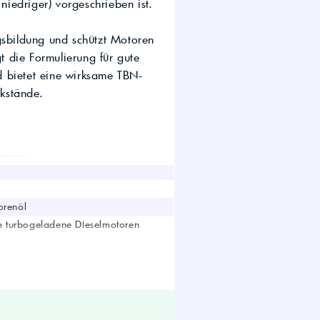
iedriger) vorgeschrieben ist.
wirtschaft.
UTTO Öle – Universal
Tractor Transmission Oil
gsbildung und schützt Motoren
Kostenloser Maschinen-
gt die Formulierung für gute
Ölcheck
d bietet eine wirksame TBN-
ckstände.
s!
orenöl
e turbogeladene Dieselmotoren
e (CAT TO-2, SAE 30 API CF oder