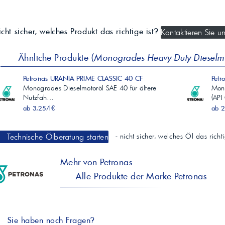
cht sicher, welches Produkt das richtige ist?
Kontaktieren Sie un
Ähnliche Produkte (
Monogrades Heavy-Duty-Dieselm
Petronas URANIA PRIME CLASSIC 40 CF
Pet
Monogrades Dieselmotoröl SAE 40 für ältere
Mon
Nutzfah…
(AP
ab 3,25/l€
ab 2
Technische Ölberatung starten
- nicht sicher, welches Öl das rich
Mehr von Petronas
Alle Produkte der Marke Petronas
Sie haben noch Fragen?