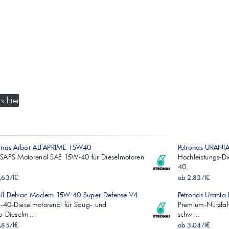
s hier
ronas Arbor ALFAPRIME 15W40
Petronas URANI
SAPS Motorenöl SAE 15W-40 für Dieselmotoren
Hochleistungs-Di
40…
,63/l€
ab 2,83/l€
il Delvac Modern 15W-40 Super Defense V4
Petronas Urani
40-Dieselmotorenöl für Saug‑ und
Premium-Nutzfah
bo‑Dieselm…
schw…
,85/l€
ab 3,04/l€