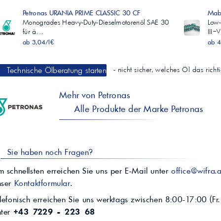
Petronas URANIA PRIME CLASSIC 30 CF
Maba
Monogrades Heavy-Duty-Dieselmotorenöl SAE 30
Low-
für ä…
III–
ab 3,04/l€
ab 4
Technische Ölberatung starten
- nicht sicher, welches Öl das rich
Mehr von Petronas
Alle Produkte der Marke Petronas
Sie haben noch Fragen?
 schnellsten erreichen Sie uns per E-Mail unter
office@wifra.a
nser
Kontaktformular
.
lefonisch erreichen Sie uns werktags zwischen 8:00-17:00 (Fr.
nter
+43 7229 - 223 68