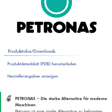
professionelle A
Lebensmittelvertr
Industr
Schmierstoffe
Produk
Farben
Spindelöle
Farbmittel für 
Reinigungsmitte
Pigmentlösung
In-Plant-Tinting
Produktinfos/Downloads
Produktdatenblatt (PDB) herunterladen
Herstellerangaben anzeigen
PETRONAS – Die starke Alternative für moderne
Maschinen
Petronas ist eine starke Alternative zu bekannten