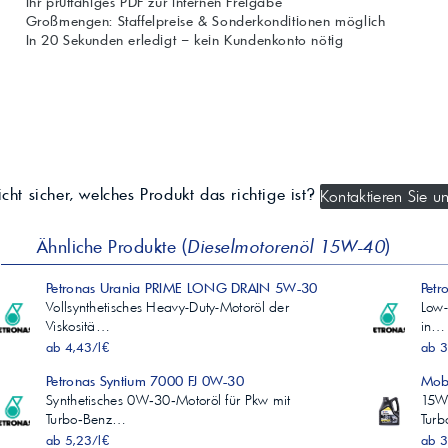
Ihr prüffähiges PDF zur internen Freigabe
Großmengen: Staffelpreise & Sonderkonditionen möglich
In 20 Sekunden erledigt – kein Kundenkonto nötig
cht sicher, welches Produkt das richtige ist?
Kontaktieren Sie un
Ähnliche Produkte (
Dieselmotorenöl 15W-40
)
Petronas Urania PRIME LONG DRAIN 5W-30
Pet
Vollsynthetisches Heavy-Duty-Motoröl der
Low-
Viskositä…
in…
ab 4,43/l€
ab 3
Petronas Syntium 7000 FJ 0W-30
Mob
Synthetisches 0W‑30‑Motoröl für Pkw mit
15W‑
Turbo‑Benz…
Tur
ab 5,23/l€
ab 3