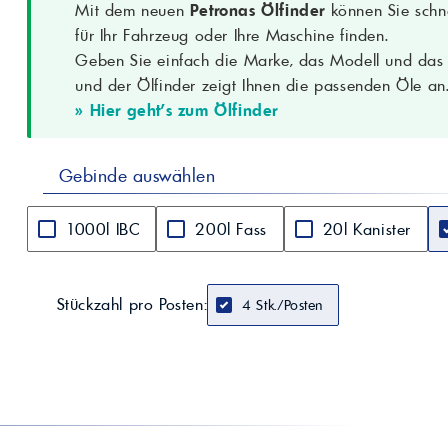
Mit dem neuen
Petronas Ölfinder
können Sie schne
Einsatz
Nutzfahrzeuge, Lkw, Off-Highway-Diesela
für Ihr Fahrzeug oder Ihre Maschine finden.
Ersatz für
PETRONAS Urania 800 15W-40
Geben Sie einfach die Marke, das Modell und das B
Aussehen
Hell und klar
und der Ölfinder zeigt Ihnen die passenden Öle an
Dichte bei 15 °C
0,864 g/cm³ (ASTM D4052)
» Hier geht's zum Ölfinder
KV bei 100 °C
14,8 mm²/s (cSt) (ASTM D445)
Viskositätsindex
145 (ASTM D2270)
Flammpunkt COC
> 220 °C (ASTM D92)
Gebinde auswählen
Gesamtbasenzahl
6,9 mgKOH/g (ASTM D2896)
(TBN)
1000l IBC
200l Fass
20l Kanister
CCS-Viskosität bei
6000 mPa·s (ASTM D5293)
-20 °C
Stockpunkt
-36 °C (ASTM D97)
Besondere
Viskositätsstabilität, Schutz vor Ablageru
Stückzahl pro Posten:
4 Stk./Posten
Eigenschaften
stabiler Fluidfilm
Hinweis
Fahrzeughersteller-Handbuch zu Viskosität