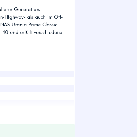
wirtschaft.
lterer Generation,
UTTO Öle – Universal
Tractor Transmission Oil
On-Highway- als auch im Off-
Kostenloser Maschinen-
ONAS Urania Prime Classic
Ölcheck
0 und erfüllt verschiedene
s!
Volvo VDS
tion, Turbo- und Saugdiesel, On-