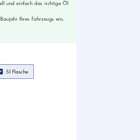
ll und einfach das richtige Öl
nwendungen mit API CF-4-Anforderung
aujahr Ihres Fahrzeugs ein,
.
5l Flasche
ngen und Schlamm, Rußkontrolle,
 und Spezifikationen beachten