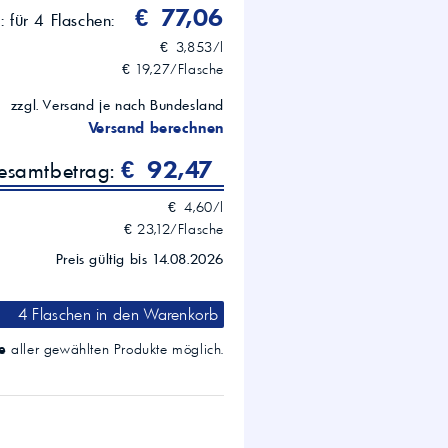
€ 77,06
s:
für 4 Flaschen:
€ 3,853/l
€ 19,27/Flasche
zzgl. Versand je nach Bundesland
Versand berechnen
€ 92,47
gesamtbetrag:
€ 4,60/l
€ 23,12/Flasche
Preis gültig bis 14.08.2026
4 Flaschen
in den Warenkorb
e
aller gewählten Produkte möglich.