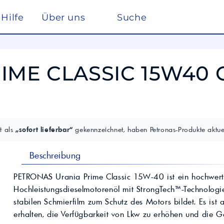
Hilfe
Über uns
Suche
Winterdienst
rreich nach ISO 22241
Ho
Lösemittel
Pe
RIME CLASSIC 15W40 
kstätte
sc
elf
Glysantin
Reinigung & Desinfek
 die Pflege, Reinigung und Optimierung
Individuelle Lösungen
ten einen
Maßgeschneiderte Produkte und
Säuren & Laugen
Scheibenreiniger /
trag zur
Services für spezielle Anforderungen.
Frostschutz
ieversorgung in
Lohnmischung &
Schwimmbadchemie
Mobil
Motul
Lohnproduktion ab 5.000
Alkylatbenzin
t als
„sofort lieferbar“
gekennzeichnet, haben Petronas-Produkte aktuel
Liter
ur Entschwefelung
Wasseraufbereitung
Kühlflüssigkeit für
Rechenzentren –
BASF Spezialchemie
Beschreibung
nd Industrieöle
Monohydrat
REFLEX
Immersion Cooling
Total
Industriechemie
Traktoröle
PETRONAS Urania Prime Classic 15W-40 ist ein hochwert
Futtermittel
Motorrad
Hochleistungsdieselmotorenöl mit StrongTech™-Technologi
Hydrauliköle
Kosmetik
stabilen Schmierfilm zum Schutz des Motors bildet. Es ist 
Schmierfette
VW
trie
Lan
erhalten, die Verfügbarkeit von Lkw zu erhöhen und die G
Spezialöle
nte und Farbmittel für
Hoch