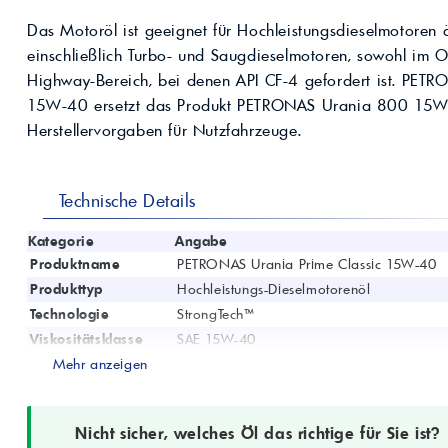
Kompressoröle
nwendungen.
Land
ägliche
iepigmente für
Das Motoröl ist geeignet für Hochleistungsdieselmotoren ä
t anfragen
Kontaktieren Sie uns!
 & Beschichtungen
einschließlich Turbo- und Saugdieselmotoren, sowohl im 
Prozessöle
Wasch- &
Highway-Bereich, bei denen API CF-4 gefordert ist. PETR
lindustrie
en für Bauchemie &
15W-40 ersetzt das Produkt PETRONAS Urania 800 15W-4
Produkt anfragen
Kontaktieren Sie uns!
Herstellervorgaben für Nutzfahrzeuge.
Produkt anfragen
Kontaktieren Sie un
Technische Details
Kategorie
Angabe
Produktname
PETRONAS Urania Prime Classic 15W-40
Produkttyp
Hochleistungs-Dieselmotorenöl
Technologie
StrongTech™
Viskositätsklasse
SAE 15W-40
API-Spezifikation
Mehr anzeigen
API CF-4
Leistungsklassen
MAN 271, MB 228.1, MTU-Ölkategorie 1, 
Hochleistungsdieselmotoren älterer Genera
Anwendungsbereich
Nicht sicher, welches Öl das richtige für Sie ist?
Highway und Off-Highway