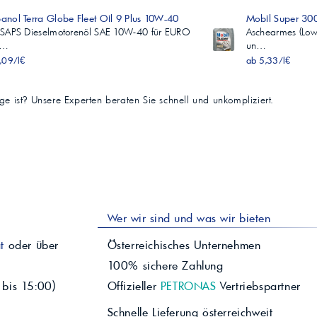
nol Terra Globe Fleet Oil 9 Plus 10W-40
Mobil Super 30
SAPS Dieselmotorenöl SAE 10W-40 für EURO
Aschearmes (Low
V…
un…
,09/l€
ab 5,33/l€
tige ist? Unsere Experten beraten Sie schnell und unkompliziert.
Wer wir sind und was wir bieten
t
oder über
Österreichisches Unternehmen
100% sichere Zahlung
 bis 15:00)
Offizieller
PETRONAS
Vertriebspartner
Schnelle Lieferung österreichweit