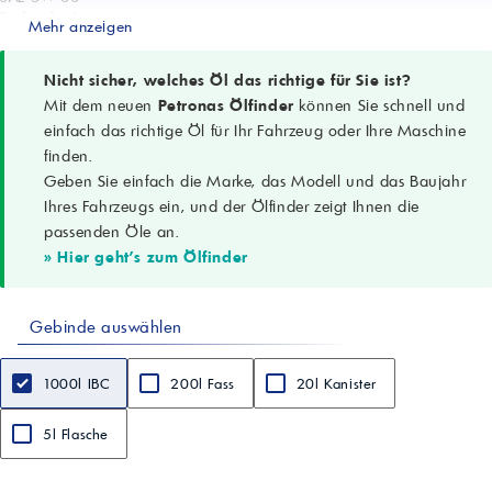
Technologie
Mehr anzeigen
StrongTech™
Anwendung
Heavy-Duty-Dieselmotoren, On-Highway und Off-Highway
Nicht sicher, welches Öl das richtige für Sie ist?
Emissionsstandards
Mit dem neuen
Petronas Ölfinder
können Sie schnell und
Euro V, EGR-Systeme, die meisten SCR-NOx-Systeme
einfach das richtige Öl für Ihr Fahrzeug oder Ihre Maschine
Kraftstoffeignung
finden.
Diesel (hoch/ultra-niedriger Schwefelgehalt), Biodiesel
Geben Sie einfach die Marke, das Modell und das Baujahr
ACEA Spezifikation
ACEA E4
Ihres Fahrzeugs ein, und der Ölfinder zeigt Ihnen die
Freigaben
passenden Öle an.
DTFR 15B120, Mack EO-N, MAN M3277, Renault RLD-2, Scania LDF-3,
» Hier geht's zum Ölfinder
Volvo VDS-3
Leistungsniveau
Cummins CES 20077/20076, Deutz DQC IV-18, DAF Extended Drain*,
Gebinde auswählen
Ford WSS-M2C212-A1, IVECO 18-1804 Class TFE, MB 228.5, MTU Oil
Category 3 (*DAF Rapido erforderlich)
Dichte @ 15°C
1000l IBC
200l Fass
20l Kanister
0,856 g/cm³ (ASTM D4052)
Kinematische Viskosität @ 100°C
11,7 mm²/s (cSt) (ASTM D445)
5l Flasche
Viskositätsindex
168 (ASTM D2270)