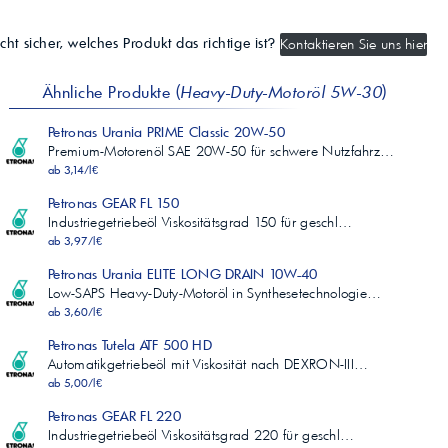
cht sicher, welches Produkt das richtige ist?
Kontaktieren Sie uns hier
Ähnliche Produkte (
Heavy-Duty-Motoröl 5W-30
)
Petronas Urania PRIME Classic 20W-50
Premium-Motorenöl SAE 20W-50 für schwere Nutzfahrz…
ab 3,14/l€
Petronas GEAR FL 150
Industriegetriebeöl Viskositätsgrad 150 für geschl…
ab 3,97/l€
Petronas Urania ELITE LONG DRAIN 10W-40
Low-SAPS Heavy-Duty-Motoröl in Synthesetechnologie…
ab 3,60/l€
Petronas Tutela ATF 500 HD
Automatikgetriebeöl mit Viskosität nach DEXRON-III…
ab 5,00/l€
Petronas GEAR FL 220
Industriegetriebeöl Viskositätsgrad 220 für geschl…