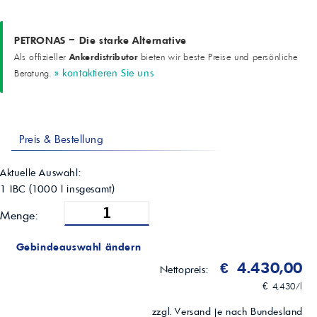
Flammpunkt COC
> 220 °C (ASTM D92)
TBN
PETRONAS – Die starke Alternative
15 mgKOH/g (ASTM D2896)
CCS-Viskosität @ -30°C
Ankerdistributor
Als offizieller
bieten wir beste Preise und persönliche
6000 mPa·s (ASTM D5293)
» kontaktieren Sie uns
Beratung.
Pourpoint
-42 °C (ASTM D97)
Besondere Eigenschaften
Verlängerte Ölwechselintervalle, hohe Oxidations- und
Thermostabilität, Rußkontrolle, Verschleißschutz
Preis & Bestellung
Typische Einsatzbereiche
Lkw, Sattelzugmaschinen, Busse, Bau- und Landmaschinen mit
Aktuelle Auswahl:
Dieselmotor
1 IBC
(
1000
l insgesamt)
Menge:
Gebindeauswahl ändern
€ 4.430,00
Nettopreis:
€ 4,430/l
zzgl. Versand je nach Bundesland