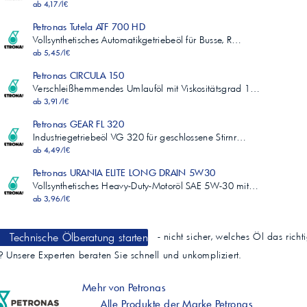
ab 4,17/l€
Petronas Tutela ATF 700 HD
Vollsynthetisches Automatikgetriebeöl für Busse, R…
ab 5,45/l€
Petronas CIRCULA 150
Verschleißhemmendes Umlauföl mit Viskositätsgrad 1…
ab 3,91/l€
Petronas GEAR FL 320
Industriegetriebeöl VG 320 für geschlossene Stirnr…
ab 4,49/l€
Petronas URANIA ELITE LONG DRAIN 5W30
Vollsynthetisches Heavy-Duty-Motoröl SAE 5W-30 mit…
ab 3,96/l€
Technische Ölberatung starten
- nicht sicher, welches Öl das richt
t? Unsere Experten beraten Sie schnell und unkompliziert.
Mehr von Petronas
Alle Produkte der Marke Petronas