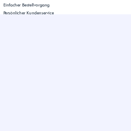
Einfacher Bestellvorgang
Persönlicher Kundenservice
Sie haben noch Fragen?
Hier können Sie uns kontaktieren.
WIFRA Handels GmbH
office@wifra.at
© 2026 WIFRA Handels GmbH
+43 7229 - 223 68
LinkedIn
Unterhaidstraße 42
AGB
4020 Traun
Kontakt
Impressum
Datenschutzerklärung
Versandbedingungen
Gebindebedingungen
Lohnmischung & Lohnproduktion