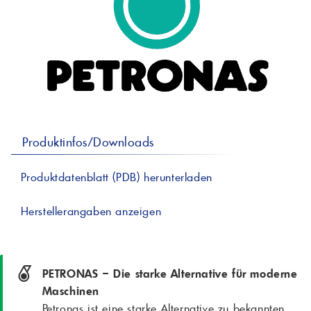
professionelle A
Lebensmittelvertr
Industr
Schmierstoffe
Produk
Farben
Spindelöle
Farbmittel für 
Reinigungsmitte
Pigmentlösung
In-Plant-Tinting
Produktinfos/Downloads
Produktdatenblatt (PDB) herunterladen
Herstellerangaben anzeigen
PETRONAS – Die starke Alternative für moderne
Maschinen
Petronas ist eine starke Alternative zu bekannten