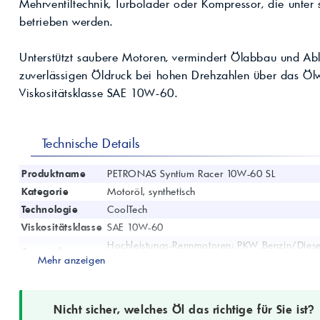
Kompressoröle
Mehrventiltechnik, Turbolader oder Kompressor, die unter
nwendungen.
Land
ägliche
iepigmente für
betrieben werden.
t anfragen
Kontaktieren Sie uns!
 & Beschichtungen
Prozessöle
Wasch- &
Unterstützt saubere Motoren, vermindert Ölabbau und Ab
lindustrie
en für Bauchemie &
zuverlässigen Öldruck bei hohen Drehzahlen über das Ölwe
Produkt anfragen
Kontaktieren Sie uns!
Viskositätsklasse SAE 10W-60.
Produkt anfragen
Kontaktieren Sie un
Technische Details
Produktname
PETRONAS Syntium Racer 10W-60 SL
Kategorie
Motoröl, synthetisch
Technologie
CoolTech
Viskositätsklasse
SAE 10W-60
Hochleistungs-Rennmotoren; PKW Benzin/Diesel
Anwendungen
sportliche Bedingungen
Mehr anzeigen
Hitzekontrolle; Oxidationsstabilität; Sauberkeit
Eigenschaften
hohen Drehzahlen
Spezifikationen
—
Nicht sicher, welches Öl das richtige für Sie ist?