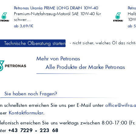
Petronas Urania PRIME LONG DRAIN 10W-40
Petr
Premium-Nutzfahrzeug-Motoröl SAE 10W-40 für
Halb
schwer…
10
ab 3,69/l€
ab 5
Technische Ölberatung starten
- nicht sicher, welches Öl das rich
Mehr von Petronas
Alle Produkte der Marke Petronas
Sie haben noch Fragen?
 schnellsten erreichen Sie uns per E-Mail unter
office@wifra.a
nser
Kontaktformular
.
lefonisch erreichen Sie uns werktags zwischen 8:00-17:00 (Fr.
nter
+43 7229 - 223 68