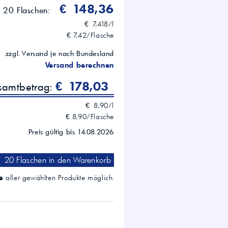
€ 148,36
r 20 Flaschen:
€ 7,418/l
€ 7,42/Flasche
zzgl. Versand je nach Bundesland
Versand berechnen
€ 178,03
esamtbetrag:
€ 8,90/l
€ 8,90/Flasche
Preis gültig bis 14.08.2026
20 Flaschen
in den Warenkorb
e
aller gewählten Produkte möglich.