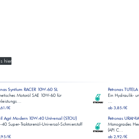
s hier
onas Syntium RACER 10W-60 SL
Petronas TUTEL
hetisches Motoröl SAE 10W-60 für
Ein Hydraulik- u
hleistungs…
…
,61/l€
ab 3,85/l€
l Agri Modern 10W-40 Universal (STOU)
Petronas URANI
40 Super‑Traktorenöl‑Universal‑Schmierstoff
Monogrades Hea
(API C…
,95/l€
ab 2,92/l€