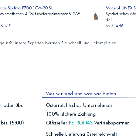
onas Sprinta F700 10W-30 SL
Motoröl UNEX 
synthetisches 4‑Takt-Motorradmotorenöl SAE
Synthetisches M
W…
B71…
,58/l€
ab 3,14/l€
tige ist? Unsere Experten beraten Sie schnell und unkompliziert.
Wer wir sind und was wir bieten
t
oder über
Österreichisches Unternehmen
100% sichere Zahlung
 bis 15:00)
Offizieller
PETRONAS
Vertriebspartner
Schnelle Lieferung österreichweit