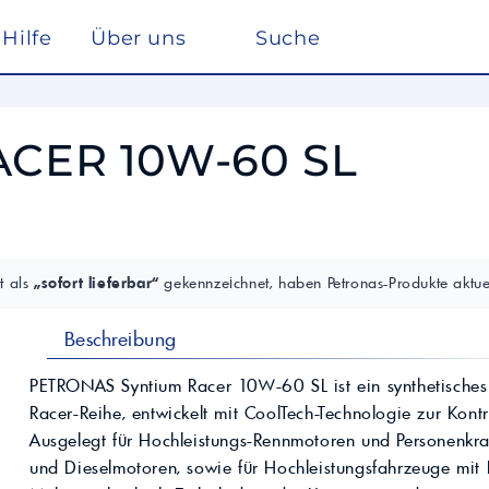
Hilfe
Über uns
Suche
Winterdienst
rreich nach ISO 22241
Ho
Lösemittel
Pe
ACER 10W-60 SL
kstätte
sc
elf
Glysantin
Reinigung & Desinfek
 die Pflege, Reinigung und Optimierung
Individuelle Lösungen
ten einen
Maßgeschneiderte Produkte und
Säuren & Laugen
Scheibenreiniger /
trag zur
Services für spezielle Anforderungen.
Frostschutz
ieversorgung in
Lohnmischung &
Schwimmbadchemie
Mobil
Motul
Lohnproduktion ab 5.000
Alkylatbenzin
t als
„sofort lieferbar“
gekennzeichnet, haben Petronas-Produkte aktuel
Liter
ur Entschwefelung
Wasseraufbereitung
Kühlflüssigkeit für
Rechenzentren –
BASF Spezialchemie
Beschreibung
nd Industrieöle
Monohydrat
REFLEX
Immersion Cooling
Total
Industriechemie
Traktoröle
PETRONAS Syntium Racer 10W-60 SL ist ein synthetisches
Futtermittel
Motorrad
Racer-Reihe, entwickelt mit CoolTech-Technologie zur Kont
Hydrauliköle
Kosmetik
Ausgelegt für Hochleistungs-Rennmotoren und Personenkraf
Schmierfette
VW
trie
Lan
und Dieselmotoren, sowie für Hochleistungsfahrzeuge mit Kr
Spezialöle
nte und Farbmittel für
Hoch