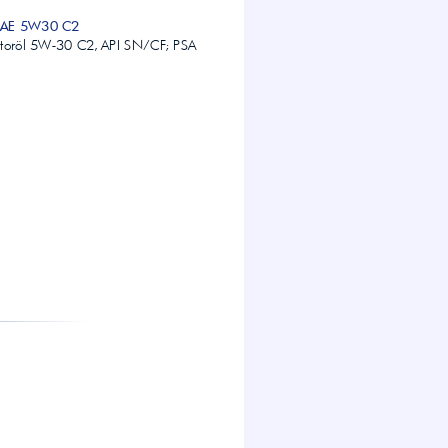
SAE 5W30 C2
otoröl 5W-30 C2, API SN/CF; PSA