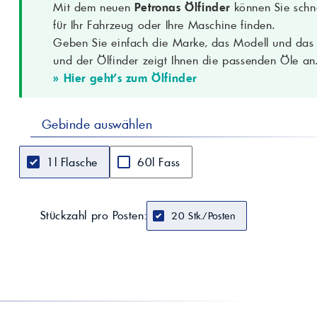
Hinweis
Betriebsanleitung des Fahrzeugs beachten (empf
Mit dem neuen
Petronas Ölfinder
können Sie schne
für Ihr Fahrzeug oder Ihre Maschine finden.
Geben Sie einfach die Marke, das Modell und das B
und der Ölfinder zeigt Ihnen die passenden Öle an
» Hier geht's zum Ölfinder
Gebinde auswählen
1l Flasche
60l Fass
Stückzahl pro Posten:
20 Stk./Posten