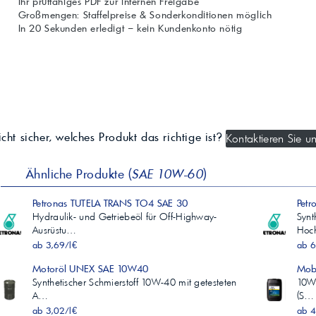
Ihr prüffähiges PDF zur internen Freigabe
Großmengen: Staffelpreise & Sonderkonditionen möglich
In 20 Sekunden erledigt – kein Kundenkonto nötig
cht sicher, welches Produkt das richtige ist?
Kontaktieren Sie un
Ähnliche Produkte (
SAE 10W-60
)
Petronas TUTELA TRANS TO4 SAE 30
Petr
Hydraulik- und Getriebeöl für Off-Highway-
Synt
Ausrüstu…
Hoc
ab 3,69/l€
ab 6
Motoröl UNEX SAE 10W40
Mobi
Synthetischer Schmierstoff 10W-40 mit getesteten
10W‑
A…
(S…
ab 3,02/l€
ab 4