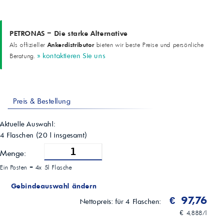
172
Flammpunkt (COC)
230 °C
Sulfatasche
PETRONAS – Die starke Alternative
1,2 %
Ankerdistributor
Als offizieller
bieten wir beste Preise und persönliche
TBN
» kontaktieren Sie uns
Beratung.
10 mgKOH/g
CCS (-30 °C)
6120 mPa·s
Stockpunkt
-38 °C
Preis & Bestellung
Aktuelle Auswahl:
4 Flaschen
(
20
l insgesamt)
Menge:
Ein Posten =
4x 5l Flasche
Gebindeauswahl ändern
€ 97,76
Nettopreis:
für 4 Flaschen:
€ 4,888/l