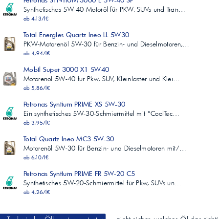
Petronas SYNTIUM 3000 E 5W-40 SP
Synthetisches 5W-40-Motoröl für PKW, SUVs und Tran…
ab 4,13/l€
Total Energies Quartz Ineo LL 5W30
PKW-Motorenöl 5W-30 für Benzin- und Dieselmotoren,…
ab 4,94/l€
Mobil Super 3000 X1 5W40
Motorenöl 5W-40 für Pkw, SUV, Kleinlaster und Klei…
ab 5,86/l€
Petronas Syntium PRIME XS 5W-30
Ein synthetisches 5W-30-Schmiermittel mit °CoolTec…
ab 3,95/l€
Total Quartz Ineo MC3 5W-30
Motorenöl 5W-30 für Benzin- und Dieselmotoren mit/…
ab 6,10/l€
Petronas Syntium PRIME FR 5W-20 C5
Synthetisches 5W-20-Schmiermittel für Pkw, SUVs un…
ab 4,26/l€