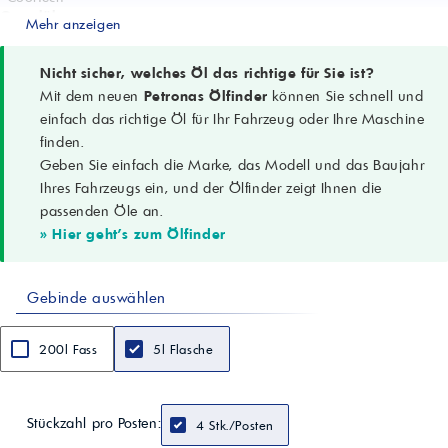
Grundöl
Mehr anzeigen
Synthetisch
Spezifikationen
API SP; ACEA A3/B4
Nicht sicher, welches Öl das richtige für Sie ist?
OEM-Freigaben
Mit dem neuen
Petronas Ölfinder
können Sie schnell und
MB-Approval 229.5; VW 502.00/505.00; Porsche A40; Renault
einfach das richtige Öl für Ihr Fahrzeug oder Ihre Maschine
RN0700/RN0710; BMW Longlife-01
finden.
Leistungsstufen
Geben Sie einfach die Marke, das Modell und das Baujahr
FCA 955535-H2; 955535-M2; 955535-S2
Besondere Eigenschaften
Ihres Fahrzeugs ein, und der Ölfinder zeigt Ihnen die
LSPI-Schutz; Hitzekontrolle; Schlamm- und Ablagerungskontrolle;
passenden Öle an.
Verschleißschutz
» Hier geht's zum Ölfinder
Einsatzbereiche
PKW, SUV, Transporter; Turbo-Benzin & Diesel; Direkteinspritzung
Abgasnachbehandlung
Gebinde auswählen
Geeignet für DPF und Katalysator
Biokraftstoff
Geeignet
200l Fass
5l Flasche
Dichte (15 °C)
0,857 g/cm³
Kinem. Viskosität (100 °C)
14,7 mm²/s (cSt)
Stückzahl pro Posten:
4 Stk./Posten
Viskositätsindex