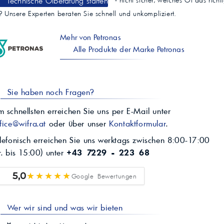
Technische Ölberatung starten
- nicht sicher, welches Öl das richt
t? Unsere Experten beraten Sie schnell und unkompliziert.
Mehr von Petronas
Alle Produkte der Marke Petronas
Sie haben noch Fragen?
 schnellsten erreichen Sie uns per E-Mail unter
fice@wifra.at
oder über unser
Kontaktformular
.
lefonisch erreichen Sie uns werktags zwischen 8:00-17:00
r. bis 15:00) unter
+43 7229 - 223 68
★★★★★
5,0
Google Bewertungen
Wer wir sind und was wir bieten