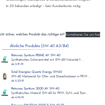
In 20 Sekunden erledigt – kein Kundenkonto nötig
cht sicher, welches Produkt das richtige ist?
Kontaktieren Sie uns hier
Ähnliche Produkte (
5W-40 A3/B4
)
Petronas Syntium PRIME AV 5W-40
Synthetisches Schmiermittel mit 5W-40-Viskosität f…
ab 3,91/l€
Total Energies Quartz Energy 5W40
5W-40 Motorenöl für Otto- und Dieselmotoren in PKW…
ab 5,33/l€
Petronas Syntium 3000 AV 5W-40
Synthetisches Motoröl 5W-40 für PKW, SUVs und Tran…
ab 4,95/l€