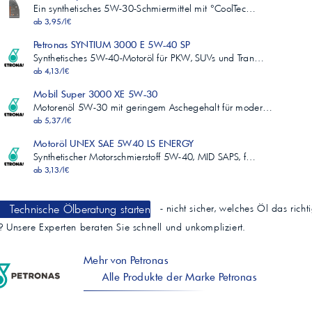
Ein synthetisches 5W-30-Schmiermittel mit °CoolTec…
ab 3,95/l€
Petronas SYNTIUM 3000 E 5W-40 SP
Synthetisches 5W-40-Motoröl für PKW, SUVs und Tran…
ab 4,13/l€
Mobil Super 3000 XE 5W-30
Motorenöl 5W-30 mit geringem Aschegehalt für moder…
ab 5,37/l€
Motoröl UNEX SAE 5W40 LS ENERGY
Synthetischer Motorschmierstoff 5W-40, MID SAPS, f…
ab 3,13/l€
Technische Ölberatung starten
- nicht sicher, welches Öl das richt
t? Unsere Experten beraten Sie schnell und unkompliziert.
Mehr von Petronas
Alle Produkte der Marke Petronas