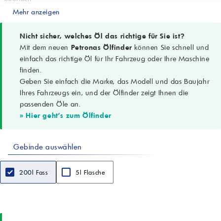
Grundöl
Mehr anzeigen
Synthetisch
Spezifikationen
API SP; ACEA A3/B4
Nicht sicher, welches Öl das richtige für Sie ist?
OEM-Freigaben
Mit dem neuen
Petronas Ölfinder
können Sie schnell und
MB-Approval 229.5; VW 502.00/505.00; Porsche A40; Renault
einfach das richtige Öl für Ihr Fahrzeug oder Ihre Maschine
RN0700/RN0710; BMW Longlife-01
finden.
Leistungsstufen
Geben Sie einfach die Marke, das Modell und das Baujahr
FCA 955535-H2; 955535-M2; 955535-S2
Besondere Eigenschaften
Ihres Fahrzeugs ein, und der Ölfinder zeigt Ihnen die
LSPI-Schutz; Hitzekontrolle; Schlamm- und Ablagerungskontrolle;
passenden Öle an.
Verschleißschutz
» Hier geht's zum Ölfinder
Einsatzbereiche
PKW, SUV, Transporter; Turbo-Benzin & Diesel; Direkteinspritzung
Abgasnachbehandlung
Gebinde auswählen
Geeignet für DPF und Katalysator
Biokraftstoff
Geeignet
200l Fass
5l Flasche
Dichte (15 °C)
0,857 g/cm³
Kinem. Viskosität (100 °C)
14,7 mm²/s (cSt)
Viskositätsindex