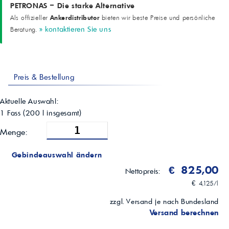
172
PETRONAS – Die starke Alternative
Flammpunkt (COC)
Ankerdistributor
Als offizieller
bieten wir beste Preise und persönliche
230 °C
» kontaktieren Sie uns
Beratung.
Sulfatasche
1,2 %
TBN
10 mgKOH/g
CCS (-30 °C)
Preis & Bestellung
6120 mPa·s
Stockpunkt
-38 °C
Aktuelle Auswahl:
1 Fass
(
200
l insgesamt)
Menge:
Gebindeauswahl ändern
€ 825,00
Nettopreis:
€ 4,125/l
zzgl. Versand je nach Bundesland
Versand berechnen