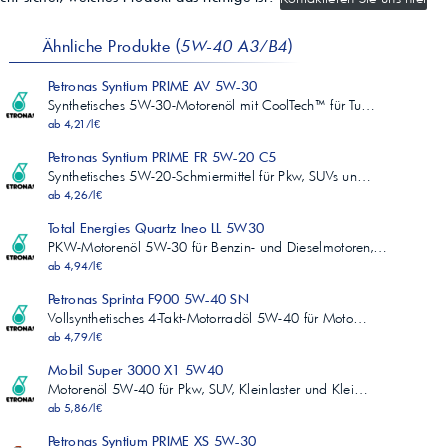
Ähnliche Produkte (
5W-40 A3/B4
)
Petronas Syntium PRIME AV 5W-30
Synthetisches 5W-30-Motorenöl mit CoolTech™ für Tu…
ab 4,21/l€
Petronas Syntium PRIME FR 5W-20 C5
Synthetisches 5W-20-Schmiermittel für Pkw, SUVs un…
ab 4,26/l€
Total Energies Quartz Ineo LL 5W30
PKW-Motorenöl 5W-30 für Benzin- und Dieselmotoren,…
ab 4,94/l€
Petronas Sprinta F900 5W-40 SN
Vollsynthetisches 4-Takt-Motorradöl 5W-40 für Moto…
ab 4,79/l€
Mobil Super 3000 X1 5W40
Motorenöl 5W-40 für Pkw, SUV, Kleinlaster und Klei…
ab 5,86/l€
Petronas Syntium PRIME XS 5W-30