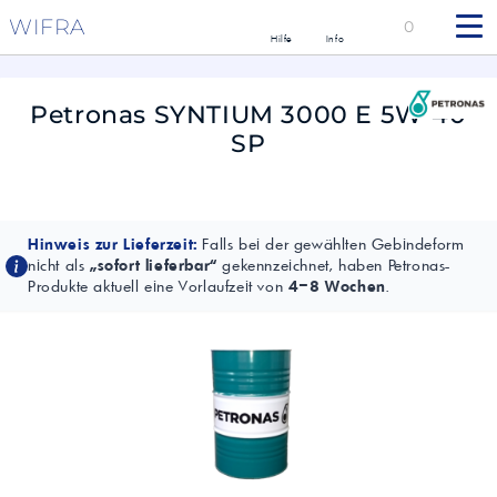
WIFRA
0
Hilfe
Info
Petronas SYNTIUM 3000 E 5W-40
SP
Hinweis zur Lieferzeit:
Falls bei der gewählten Gebindeform
nicht als
„sofort lieferbar“
gekennzeichnet, haben Petronas-
Produkte aktuell eine Vorlaufzeit von
4–8 Wochen
.