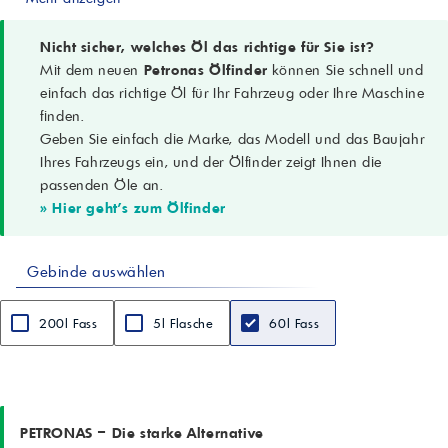
5W-30
Anwendungen
Moderne PKWs, SUVs, Transporter; Benzin- und Dieselmotoren
Nicht sicher, welches Öl das richtige für Sie ist?
Spezifikationen
Mit dem neuen
Petronas Ölfinder
können Sie schnell und
ACEA C3; API SN
einfach das richtige Öl für Ihr Fahrzeug oder Ihre Maschine
Leistungsklasse
finden.
FCA 955535-S3
Geben Sie einfach die Marke, das Modell und das Baujahr
Geeignet für
Fahrzeuge mit Anforderungen VW 504.00/507.00
Ihres Fahrzeugs ein, und der Ölfinder zeigt Ihnen die
Eigenschaften
passenden Öle an.
Schutz vor Verschleiß, Ablagerungen, Schlamm; überlegene
» Hier geht's zum Ölfinder
Oxidationsbeständigkeit
Ölwechselintervall
Stabile Leistung über das gesamte Intervall
Gebinde auswählen
Aussehen
Hell und klar
Dichte bei 15 °C
200l Fass
5l Flasche
60l Fass
0,8515 g/cm3
Kinematische Viskosität bei 100 °C
11,52 mm²/s (cSt)
Viskositätsindex
174
Flammpunkt (COC)
PETRONAS – Die starke Alternative
240 °C