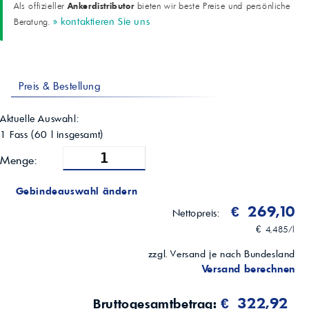
Ankerdistributor
Als offizieller
bieten wir beste Preise und persönliche
Sulfatasche
» kontaktieren Sie uns
Beratung.
0,8 %
Gesamtbasenzahl (TBN)
8,9 mgKOH/g
CCS bei -30 °C
5542 mPa*s
Preis & Bestellung
Stockpunkt
-48 °C
Aktuelle Auswahl:
1 Fass
(
60
l insgesamt)
Menge:
Gebindeauswahl ändern
€ 269,10
Nettopreis:
€ 4,485/l
zzgl. Versand je nach Bundesland
Versand berechnen
€ 322,92
Bruttogesamtbetrag: