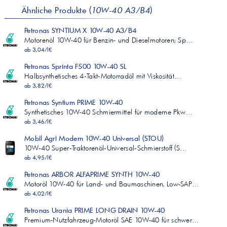
Ähnliche Produkte (
10W-40 A3/B4
)
Petronas SYNTIUM X 10W-40 A3/B4
Motorenöl 10W-40 für Benzin- und Dieselmotoren; Sp…
ab 3,04/l€
Petronas Sprinta F500 10W-40 SL
Halbsynthetisches 4‑Takt‑Motorradöl mit Viskosität…
ab 3,82/l€
Petronas Syntium PRIME 10W-40
Synthetisches 10W-40 Schmiermittel für moderne Pkw…
ab 3,46/l€
Mobil Agri Modern 10W-40 Universal (STOU)
10W‑40 Super‑Traktorenöl‑Universal‑Schmierstoff (S…
ab 4,95/l€
Petronas ARBOR ALFAPRIME SYNTH 10W-40
Motoröl 10W-40 für Land- und Baumaschinen, Low-SAP…
ab 4,02/l€
Petronas Urania PRIME LONG DRAIN 10W-40
Premium-Nutzfahrzeug-Motoröl SAE 10W-40 für schwer…