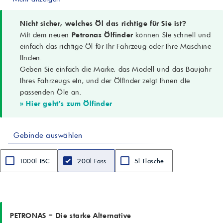
PKW, SUVs, Transporter; Benzin- und Dieselmotoren
Hauptmerkmale
Schutz vor Verschleiß, Ablagerungen, Schlamm; überlegene
Nicht sicher, welches Öl das richtige für Sie ist?
Oxidationsbeständigkeit; stabile Leistung über das Ölwechselintervall
Mit dem neuen
Petronas Ölfinder
können Sie schnell und
Aussehen
einfach das richtige Öl für Ihr Fahrzeug oder Ihre Maschine
Klar
finden.
Dichte bei 15 °C
Geben Sie einfach die Marke, das Modell und das Baujahr
0,8637 g/cm³
Kinematische Viskosität @ 100 °C
Ihres Fahrzeugs ein, und der Ölfinder zeigt Ihnen die
14,00 mm²/s (cSt)
passenden Öle an.
Viskositätsindex
» Hier geht's zum Ölfinder
156
Flammpunkt (COC)
224 °C
Gebinde auswählen
Sulfatasche
1,16 %
Gesamtbasenzahl (TBN)
1000l IBC
200l Fass
5l Flasche
10,72 mgKOH/g
CCS @ -30 °C
6052 mPa·s
Pourpoint
-39 °C
PETRONAS – Die starke Alternative