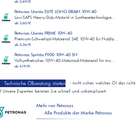
ab 3,69/l€
Petronas Urania ELITE LONG DRAIN 10W-40
Low-SAPS Heavy-Duty-Motoröl in Synthesetechnologie…
ab 3,60/l€
Petronas Urania PRIME 10W-40
Premium-Schwerlast-Motorenöl SAE 10W-40 für Nutzfa…
ab 3,36/l€
Petronas Sprinta F900 10W-40 SN
Vollsynthetisches 10W‑40‑Motorrad-Motorenöl für mo…
ab 4,19/l€
Technische Ölberatung starten
- nicht sicher, welches Öl das richt
t? Unsere Experten beraten Sie schnell und unkompliziert.
Mehr von Petronas
Alle Produkte der Marke Petronas