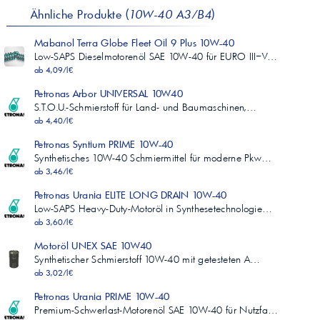
Ähnliche Produkte (
10W-40 A3/B4
)
Mabanol Terra Globe Fleet Oil 9 Plus 10W-40
Low-SAPS Dieselmotorenöl SAE 10W-40 für EURO III–V…
ab 4,09/l€
Petronas Arbor UNIVERSAL 10W40
S.T.O.U.-Schmierstoff für Land- und Baumaschinen,…
ab 4,40/l€
Petronas Syntium PRIME 10W-40
Synthetisches 10W-40 Schmiermittel für moderne Pkw…
ab 3,46/l€
Petronas Urania ELITE LONG DRAIN 10W-40
Low-SAPS Heavy-Duty-Motoröl in Synthesetechnologie…
ab 3,60/l€
Motoröl UNEX SAE 10W40
Synthetischer Schmierstoff 10W-40 mit getesteten A…
ab 3,02/l€
Petronas Urania PRIME 10W-40
Premium-Schwerlast-Motorenöl SAE 10W-40 für Nutzfa…