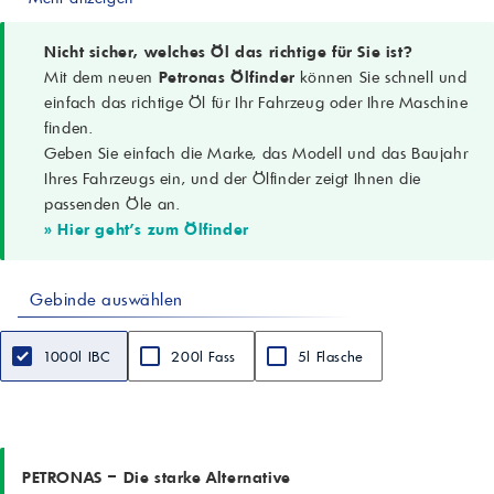
PKW, SUVs, Transporter; Benzin- und Dieselmotoren
Hauptmerkmale
Schutz vor Verschleiß, Ablagerungen, Schlamm; überlegene
Nicht sicher, welches Öl das richtige für Sie ist?
Oxidationsbeständigkeit; stabile Leistung über das Ölwechselintervall
Mit dem neuen
Petronas Ölfinder
können Sie schnell und
Aussehen
einfach das richtige Öl für Ihr Fahrzeug oder Ihre Maschine
Klar
finden.
Dichte bei 15 °C
Geben Sie einfach die Marke, das Modell und das Baujahr
0,8637 g/cm³
Kinematische Viskosität @ 100 °C
Ihres Fahrzeugs ein, und der Ölfinder zeigt Ihnen die
14,00 mm²/s (cSt)
passenden Öle an.
Viskositätsindex
» Hier geht's zum Ölfinder
156
Flammpunkt (COC)
224 °C
Gebinde auswählen
Sulfatasche
1,16 %
Gesamtbasenzahl (TBN)
1000l IBC
200l Fass
5l Flasche
10,72 mgKOH/g
CCS @ -30 °C
6052 mPa·s
Pourpoint
-39 °C
PETRONAS – Die starke Alternative