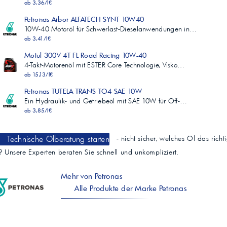
ab 3,36/l€
Petronas Arbor ALFATECH SYNT 10W40
10W-40 Motoröl für Schwerlast-Dieselanwendungen in…
ab 3,41/l€
Motul 300V 4T FL Road Racing 10W-40
4-Takt-Motorenöl mit ESTER Core Technologie, Visko…
ab 15,13/l€
Petronas TUTELA TRANS TO4 SAE 10W
Ein Hydraulik- und Getriebeöl mit SAE 10W für Off-…
ab 3,85/l€
Technische Ölberatung starten
- nicht sicher, welches Öl das richt
t? Unsere Experten beraten Sie schnell und unkompliziert.
Mehr von Petronas
Alle Produkte der Marke Petronas