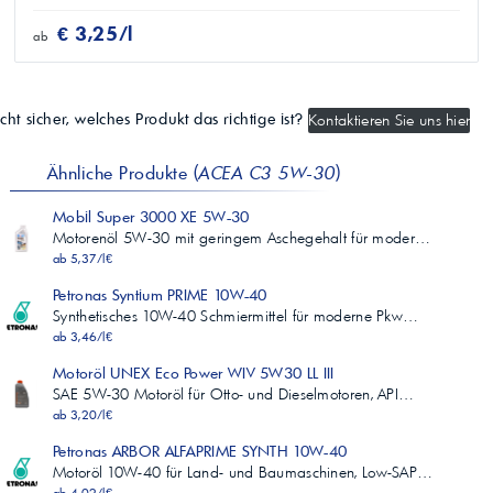
€ 3,25/l
ab
cht sicher, welches Produkt das richtige ist?
Kontaktieren Sie uns hier
Ähnliche Produkte (
ACEA C3 5W-30
)
Mobil Super 3000 XE 5W-30
Motorenöl 5W-30 mit geringem Aschegehalt für moder…
ab 5,37/l€
Petronas Syntium PRIME 10W-40
Synthetisches 10W-40 Schmiermittel für moderne Pkw…
ab 3,46/l€
Motoröl UNEX Eco Power WIV 5W30 LL III
SAE 5W-30 Motoröl für Otto- und Dieselmotoren, API…
ab 3,20/l€
Petronas ARBOR ALFAPRIME SYNTH 10W-40
Motoröl 10W-40 für Land- und Baumaschinen, Low-SAP…