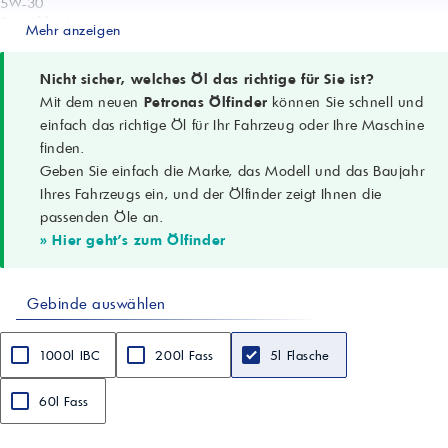
5W-30
Spezifikationen
Mehr anzeigen
ACEA C3; API SP
Anwendungsgebiete
Pkw, SUVs, leichte Transporter; Benzin- und Dieselmotoren
Nicht sicher, welches Öl das richtige für Sie ist?
Kerneigenschaften
Mit dem neuen
Petronas Ölfinder
können Sie schnell und
Schutz vor Verschleiß/Ablagerungen/Schlamm; hohe
einfach das richtige Öl für Ihr Fahrzeug oder Ihre Maschine
Oxidationsbeständigkeit; stabile Leistung über das Ölwechselintervall
finden.
Dichte (15 °C)
Geben Sie einfach die Marke, das Modell und das Baujahr
0.8544 g/cm³ (ASTM D4052)
Kinematische Viskosität @100 °C
Ihres Fahrzeugs ein, und der Ölfinder zeigt Ihnen die
11.50 mm²/s (ASTM D445)
passenden Öle an.
Viskositätsindex
» Hier geht's zum Ölfinder
162 (ASTM D2270)
Flammpunkt (COC)
223 °C (ASTM D92)
Gebinde auswählen
CCS @ -30 °C
5650 mPa·s (ASTM D5293)
Pourpoint
1000l IBC
200l Fass
5l Flasche
-42 °C (ASTM D97)
Sulfatasche
0.8 % (ASTM D874)
60l Fass
Gesamtbasenzahl (TBN)
6.1 mgKOH/g (ASTM D2896)