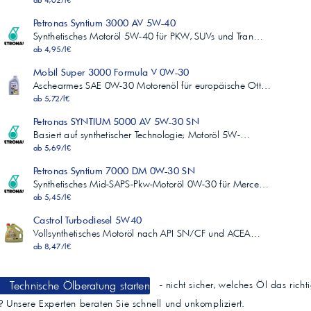
ab 4,02/l€
Petronas Syntium 3000 AV 5W-40
Synthetisches Motoröl 5W-40 für PKW, SUVs und Tran…
ab 4,95/l€
Mobil Super 3000 Formula V 0W-30
Aschearmes SAE 0W-30 Motorenöl für europäische Ott…
ab 5,72/l€
Petronas SYNTIUM 5000 AV 5W-30 SN
Basiert auf synthetischer Technologie; Motoröl 5W-…
ab 5,69/l€
Petronas Syntium 7000 DM 0W-30 SN
Synthetisches Mid-SAPS-Pkw-Motoröl 0W-30 für Merce…
ab 5,45/l€
Castrol Turbodiesel 5W40
Vollsynthetisches Motoröl nach API SN/CF und ACEA…
ab 8,47/l€
Technische Ölberatung starten
- nicht sicher, welches Öl das richt
t? Unsere Experten beraten Sie schnell und unkompliziert.