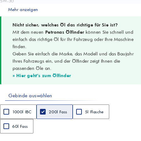
5W-30
Spezifikationen
Mehr anzeigen
ACEA C3; API SP
Anwendungsgebiete
Pkw, SUVs, leichte Transporter; Benzin- und Dieselmotoren
Nicht sicher, welches Öl das richtige für Sie ist?
Kerneigenschaften
Mit dem neuen
Petronas Ölfinder
können Sie schnell und
Schutz vor Verschleiß/Ablagerungen/Schlamm; hohe
einfach das richtige Öl für Ihr Fahrzeug oder Ihre Maschine
Oxidationsbeständigkeit; stabile Leistung über das Ölwechselintervall
finden.
Dichte (15 °C)
Geben Sie einfach die Marke, das Modell und das Baujahr
0.8544 g/cm³ (ASTM D4052)
Kinematische Viskosität @100 °C
Ihres Fahrzeugs ein, und der Ölfinder zeigt Ihnen die
11.50 mm²/s (ASTM D445)
passenden Öle an.
Viskositätsindex
» Hier geht's zum Ölfinder
162 (ASTM D2270)
Flammpunkt (COC)
223 °C (ASTM D92)
Gebinde auswählen
CCS @ -30 °C
5650 mPa·s (ASTM D5293)
Pourpoint
1000l IBC
200l Fass
5l Flasche
-42 °C (ASTM D97)
Sulfatasche
0.8 % (ASTM D874)
60l Fass
Gesamtbasenzahl (TBN)
6.1 mgKOH/g (ASTM D2896)