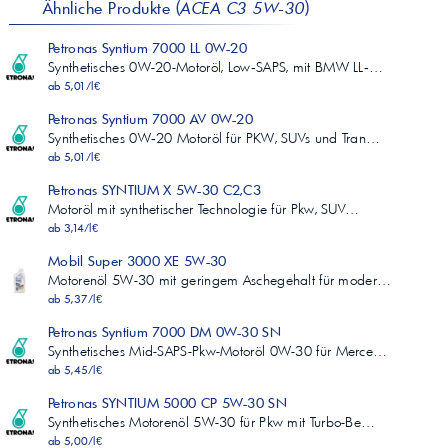
Ähnliche Produkte (
ACEA C3 5W-30
)
Petronas Syntium 7000 LL 0W-20
Synthetisches 0W-20-Motoröl, Low‑SAPS, mit BMW LL‑…
ab 5,01/l€
Petronas Syntium 7000 AV 0W-20
Synthetisches 0W‑20 Motoröl für PKW, SUVs und Tran…
ab 5,01/l€
Petronas SYNTIUM X 5W-30 C2,C3
Motoröl mit synthetischer Technologie für Pkw, SUV…
ab 3,14/l€
Mobil Super 3000 XE 5W-30
Motorenöl 5W-30 mit geringem Aschegehalt für moder…
ab 5,37/l€
Petronas Syntium 7000 DM 0W-30 SN
Synthetisches Mid-SAPS-Pkw-Motoröl 0W-30 für Merce…
ab 5,45/l€
Petronas SYNTIUM 5000 CP 5W-30 SN
Synthetisches Motorenöl 5W-30 für Pkw mit Turbo-Be…
ab 5,00/l€