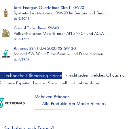
Total Energies Quartz Ineo Xtra LL 0W20
Synthetisches Motorenöl 0W-20 für Benzin- und Dies…
ab 6,80/l€
Castrol Turbodiesel 5W40
Vollsynthetisches Motoröl nach API SN/CF und ACEA…
ab 8,47/l€
Petronas SYNTIUM 5000 XS 5W-30
Motoröl 5W-30 für Turbo-Benzin- und Dieselmotoren…
ab 4,29/l€
Technische Ölberatung starten
- nicht sicher, welches Öl das richt
t? Unsere Experten beraten Sie schnell und unkompliziert.
Mehr von Petronas
Alle Produkte der Marke Petronas
Sie haben noch Fragen?