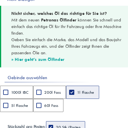
Viskosität bei 100 °C
14,3 mm²/s (cSt)
Viskositätsindex
Nicht sicher, welches Öl das richtige für Sie ist?
150
Mit dem neuen
Petronas Ölfinder
können Sie schnell und
Dichte bei 15 °C
einfach das richtige Öl für Ihr Fahrzeug oder Ihre Maschine
0,866 g/cm³
finden.
Flammpunkt COC
Geben Sie einfach die Marke, das Modell und das Baujahr
228 °C
Stockpunkt
Ihres Fahrzeugs ein, und der Ölfinder zeigt Ihnen die
-42 °C
passenden Öle an.
Gesamtbasenzahl
» Hier geht's zum Ölfinder
10,6 mgKOH/g
Gebinde auswählen
1000l IBC
200l Fass
1l Flasche
5l Flasche
60l Fass
Stückzahl pro Posten:
20 Stk./Posten