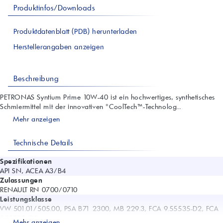
Produktinfos/Downloads
Produktdatenblatt (PDB) herunterladen
Herstellerangaben anzeigen
Beschreibung
PETRONAS Syntium Prime 10W-40 ist ein hochwertiges, synthetisches
Schmiermittel mit der innovativen °CoolTech™-Technolog...
Mehr anzeigen
Technische Details
Spezifikationen
API SN, ACEA A3/B4
Zulassungen
RENAULT RN 0700/0710
Leistungsklasse
VW 501.01/505.00, PSA B71 2300, MB 229.3, FCA 9.55535-D2, FCA
955535-G2
Mehr anzeigen