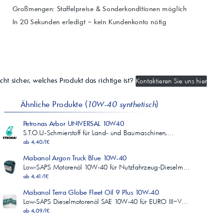
Großmengen: Staffelpreise & Sonderkonditionen möglich
In 20 Sekunden erledigt – kein Kundenkonto nötig
cht sicher, welches Produkt das richtige ist?
Kontaktieren Sie uns hier
Ähnliche Produkte (
10W-40 synthetisch
)
Petronas Arbor UNIVERSAL 10W40
S.T.O.U.-Schmierstoff für Land- und Baumaschinen,…
ab 4,40/l€
Mabanol Argon Truck Blue 10W-40
Low-SAPS Motorenöl 10W-40 für Nutzfahrzeug-Dieselm…
ab 4,41/l€
Mabanol Terra Globe Fleet Oil 9 Plus 10W-40
Low-SAPS Dieselmotorenöl SAE 10W-40 für EURO III–V…
ab 4,09/l€