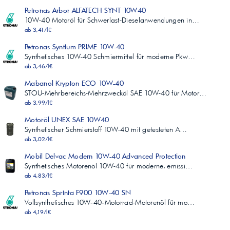
Petronas Arbor ALFATECH SYNT 10W40
10W-40 Motoröl für Schwerlast-Dieselanwendungen in…
ab 3,41/l€
Petronas Syntium PRIME 10W-40
Synthetisches 10W-40 Schmiermittel für moderne Pkw…
ab 3,46/l€
Mabanol Krypton ECO 10W-40
STOU-Mehrbereichs-Mehrzwecköl SAE 10W-40 für Motor…
ab 3,99/l€
Motoröl UNEX SAE 10W40
Synthetischer Schmierstoff 10W-40 mit getesteten A…
ab 3,02/l€
Mobil Delvac Modern 10W-40 Advanced Protection
Synthetisches Motorenöl 10W-40 für moderne, emissi…
ab 4,83/l€
Petronas Sprinta F900 10W-40 SN
Vollsynthetisches 10W‑40‑Motorrad-Motorenöl für mo…
ab 4,19/l€