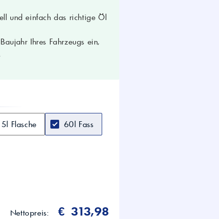
ll und einfach das richtige Öl
 & Diesel)
aujahr Ihres Fahrzeugs ein,
.
5l Flasche
60l Fass
€ 313,98
Nettopreis: