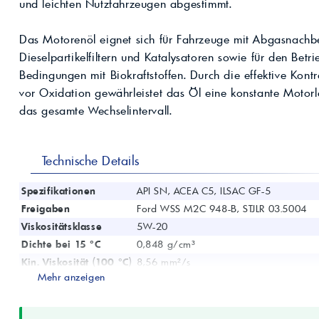
Kompressoröle
und leichten Nutzfahrzeugen abgestimmt.
nwendungen.
Land
ägliche
iepigmente für
t anfragen
Kontaktieren Sie uns!
 & Beschichtungen
Das Motorenöl eignet sich für Fahrzeuge mit Abgasnach
Prozessöle
Wasch- &
Dieselpartikelfiltern und Katalysatoren sowie für den Betr
lindustrie
en für Bauchemie &
Bedingungen mit Biokraftstoffen. Durch die effektive Kont
Produkt anfragen
Kontaktieren Sie uns!
vor Oxidation gewährleistet das Öl eine konstante Motorl
das gesamte Wechselintervall.
Produkt anfragen
Kontaktieren Sie un
Technische Details
Spezifikationen
API SN, ACEA C5, ILSAC GF-5
Freigaben
Ford WSS M2C 948-B, STJLR 03.5004
Viskositätsklasse
5W-20
Dichte bei 15 °C
0,848 g/cm³
Kin. Viskosität (100 °C)
8,56 mm²/s
Mehr anzeigen
Viskositätsindex
172
Flammpunkt (COC)
225 °C
Sulfatasche
0,8 %