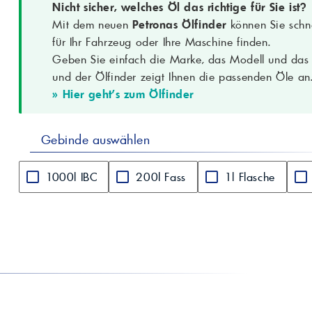
Nicht sicher, welches Öl das richtige für Sie ist?
Gesamtbasenzahl
7,8 mgKOH/g
Mit dem neuen
Petronas Ölfinder
können Sie schne
Stockpunkt
-48 °C
für Ihr Fahrzeug oder Ihre Maschine finden.
Anwendungsbereiche
Pkw, SUV, leichte Nutzfahrzeuge (Benzin
Geben Sie einfach die Marke, das Modell und das B
und der Ölfinder zeigt Ihnen die passenden Öle an
» Hier geht's zum Ölfinder
Gebinde auswählen
1000l IBC
200l Fass
1l Flasche