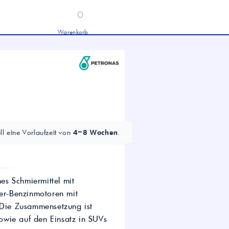
0
Warenkorb
Industrieöle
chwertige Industrieöle von Mobil und
tronas für Hydraulik, Getriebe und
hwere Nutzfahrzeuge.
tion
Hydrauliköl HLP 46 &
HVLP 46 – Für Industrie
und mobile Hydraulik
LKW- & NFZ-Motorenöl –
10W-40 & 5W-30 für
l eine Vorlaufzeit von
4–8 Wochen
.
schwere Nutzfahrzeuge
Industrie-Getriebeöl CLP –
Fokus CLP 220 für schwere
Getriebe
Agrochemie
s Schmiermittel mit
der-Benzinmotoren mit
. Die Zusammensetzung ist
dwirtschaft
owie auf den Einsatz in SUVs
wertige Öle für die moderne