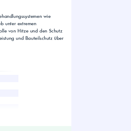
wirtschaft.
UTTO Öle – Universal
Tractor Transmission Oil
behandlungssystemen wie
Kostenloser Maschinen-
ieb unter extremen
Ölcheck
rolle von Hitze und den Schutz
eistung und Bauteilschutz über
s!