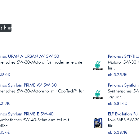
s hier
ronas URANIA URBAN AV 5W-30
Petronas SYNTI
hetisches 5W-30-Motoröl für moderne leichte
Motoröl 5W-30 C3
…
für…
,18/l€
ab 3,25/l€
onas Syntium PRIME AV 5W-30
Petronas Syntiu
hetisches 5W-30-Motorenöl mit CoolTech™ für
Synthetisches 5
Jaguar…
,21/l€
ab 5,81/l€
onas Syntium PRIME E 5W-40
ELF Evolution Fu
synthetisches 5W-40-Schmiermittel mit
Low-SAPS 5W-30 
olTec…
für…
,13/l€
ab 5,38/l€