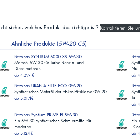
cht sicher, welches Produkt das richtige ist?
Kontaktieren Sie un
Ähnliche Produkte (
5W-20 C5
)
Petronas SYNTIUM 5000 XS 5W-30
Pet
Motoröl 5W-30 für Turbo-Benzin- und
Synt
Dieselmotoren…
Nu
ab 4,29/l€
ab 4
Petronas URANIA ELITE ECO 0W-20
Petr
Synthetisches Motoröl der Viskositätsklasse 0W-20…
Synt
Tu…
ab 5,01/l€
ab 4
Petronas Syntium PRIME FJ 5W-30
Petr
Ein 5W-30 synthetisches Schmiermittel für
Ein 
moderne…
°Co
ab 5,12/l€
ab 4