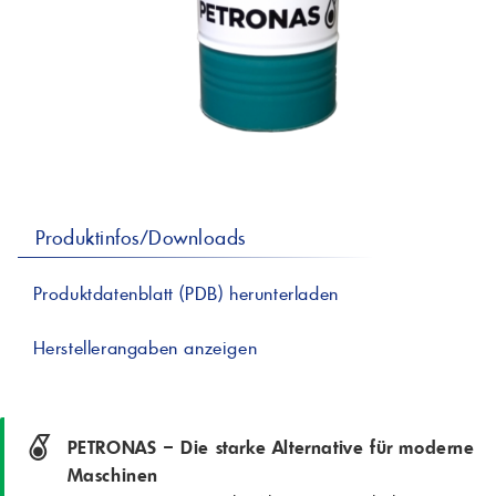
professionelle A
Lebensmittelvertr
Industr
Schmierstoffe
Produk
Farben
Spindelöle
Farbmittel für 
Reinigungsmitte
Pigmentlösung
In-Plant-Tinting
Produktinfos/Downloads
Produktdatenblatt (PDB) herunterladen
Herstellerangaben anzeigen
PETRONAS – Die starke Alternative für moderne
Maschinen