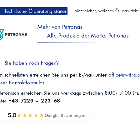
Technische Ölberatung starten
- nicht sicher, welches Öl das rich
Mehr von Petronas
Alle Produkte der Marke Petronas
Sie haben noch Fragen?
 schnellsten erreichen Sie uns per E-Mail unter
office@wifra.a
nser
Kontaktformular
.
lefonisch erreichen Sie uns werktags zwischen 8:00-17:00 (Fr.
nter
+43 7229 - 223 68
★★★★★
5,0
Google Bewertungen