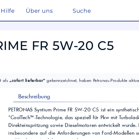
Hilfe
Über uns
Suche
Winterdienst
rreich nach ISO 22241
Ho
Lösemittel
Pe
RIME FR 5W-20 C5
kstätte
sc
elf
Glysantin
Reinigung & Desinfek
 die Pflege, Reinigung und Optimierung
Individuelle Lösungen
ten einen
Maßgeschneiderte Produkte und
Säuren & Laugen
Scheibenreiniger /
trag zur
Services für spezielle Anforderungen.
Frostschutz
ieversorgung in
Lohnmischung &
Schwimmbadchemie
Mobil
Motul
Lohnproduktion ab 5.000
Alkylatbenzin
t als
„sofort lieferbar“
gekennzeichnet, haben Petronas-Produkte aktuel
Liter
ur Entschwefelung
Wasseraufbereitung
Kühlflüssigkeit für
Rechenzentren –
BASF Spezialchemie
Beschreibung
nd Industrieöle
Monohydrat
REFLEX
Immersion Cooling
Total
Industriechemie
Traktoröle
PETRONAS Syntium Prime FR 5W-20 C5 ist ein synthetische
Futtermittel
Motorrad
°CoolTech™-Technologie, das speziell für Pkw mit Turbola
Hydrauliköle
Kosmetik
Direkteinspritzung sowie Dieselmotoren entwickelt wurde
Schmierfette
VW
trie
Lan
insbesondere auf die Anforderungen von Ford-Modellen s
Spezialöle
nte und Farbmittel für
Hoch