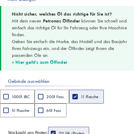
Viskosität bei 100 °C
11,58 mm²/s
Viskositätsindex
Nicht sicher, welches Öl das richtige für Sie ist?
168
Mit dem neuen
Petronas Ölfinder
können Sie schnell und
Dichte bei 15 °C
einfach das richtige Öl für Ihr Fahrzeug oder Ihre Maschine
0,846 g/cm³
finden.
Flammpunkt COC
Geben Sie einfach die Marke, das Modell und das Baujahr
238 °C
Stockpunkt
Ihres Fahrzeugs ein, und der Ölfinder zeigt Ihnen die
-39 °C
passenden Öle an.
Sulfatasche
» Hier geht's zum Ölfinder
0,65 %
Gesamtbasenzahl
6 mgKOH/g
Gebinde auswählen
Eigenschaften
CoolTech™ zur Wärmekontrolle, Oxidationsschutz,
Verschleißreduzierung
1000l IBC
200l Fass
1l Flasche
5l Flasche
60l Fass
Stückzahl pro Posten:
20 Stk./Posten