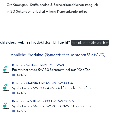
Großmengen: Staffelpreise & Sonderkonditionen möglich
In 20 Sekunden erledigt – kein Kundenkonto nötig
cht sicher, welches Produkt das richtige ist?
Kontaktieren Sie uns hier
Ähnliche Produkte (
Synthetisches Motorenöl 5W-30
)
Petronas Syntium PRIME XS 5W-30
Ein synthetisches 5W-30-Schmiermittel mit °CoolTec…
ab 3,95/l€
Petronas URANIA URBAN RN 5W30 C4
Synthetisches 5W-30-C4-Motoröl für leichte Nutzfah…
ab 4,35/l€
Petronas SYNTIUM 5000 DM 5W-30 SN
Synthetisches Motoröl 5W-30 für PKW, SUVs und leic…
ab 4,24/l€