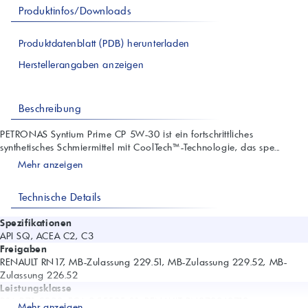
Produktinfos/Downloads
Produktdatenblatt (PDB) herunterladen
Herstellerangaben anzeigen
Beschreibung
PETRONAS Syntium Prime CP 5W-30 ist ein fortschrittliches
synthetisches Schmiermittel mit CoolTech™-Technologie, das spe...
Mehr anzeigen
Technische Details
Spezifikationen
API SQ, ACEA C2, C3
Freigaben
RENAULT RN17, MB-Zulassung 229.51, MB-Zulassung 229.52, MB-
Zulassung 226.52
Leistungsklasse
PSA B71 2290, FCA 9.55535-S1, RENAULT RN0700/0710
Mehr anzeigen