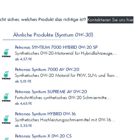
cht sicher, welches Produkt das richtige ist?
Kontaktieren Sie uns hier
Ähnliche Produkte (
Syntium 0W-30
)
Petronas SYNTIUM 7000 HYBRID 0W-20 SP
Synthetisches 0W-20-Motorenöl für Hybridfahrzeuge,…
ab 4,57/l€
Petronas Syntium 7000 AV 0W-20
Synthetisches 0W‑20 Motoröl für PKW, SUVs und Tran…
ab 5,01/l€
Petronas Syntium SUPREME AV 0W-20
Fortschrittliches synthetisches 0W-20 Schmiermitte…
ab 4,65/l€
Petronas Syntium HYBRID 0W-16
Synthetisches Hochleistungsschmiermittel mit 0W-16…
ab 5,35/l€
Petronas Syntium X 0W-20 C5