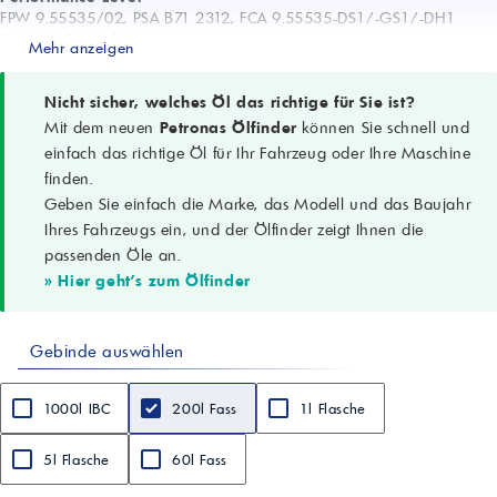
FPW 9.55535/02, PSA B71 2312, FCA 9.55535-DS1/-GS1/-DH1
Weitere Freigaben
Mehr anzeigen
OV 040 1547-G30, OV 040 1547-D30, Ford WSS M2C 950-A, STJLR
03.5007
Dichte bei 15 °C
Nicht sicher, welches Öl das richtige für Sie ist?
0,844 g/cm³
Mit dem neuen
Petronas Ölfinder
können Sie schnell und
Kin. Viskosität (100 °C)
einfach das richtige Öl für Ihr Fahrzeug oder Ihre Maschine
9,46 mm²/s (cSt)
finden.
Viskositätsindex
Geben Sie einfach die Marke, das Modell und das Baujahr
199
Flammpunkt (COC)
Ihres Fahrzeugs ein, und der Ölfinder zeigt Ihnen die
217 °C
passenden Öle an.
Stockpunkt
» Hier geht's zum Ölfinder
-42 °C
Gesamtbasenzahl
9,5 mgKOH/g
Gebinde auswählen
1000l IBC
200l Fass
1l Flasche
5l Flasche
60l Fass