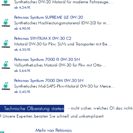
Synthetisches 0W-20 Motoröl für moderne Fahrzeuge,…
ab 4,24/l€
Petronas Syntium SUPREME LLE 0W-20
Synthetisches Hochleistungsmotorenöl (0W-20) für m…
ab 4,90/l€
Petronas SYNTIUM X 0W-30 C2
Motoröl 0W-30 für Pkw, SUVs und Transporter mit Be…
ab 4,35/l€
Petronas Syntium 7000 FJ 0W-30 SN
Vollsynthetisches Motoröl 0W-30 für Pkw mit Otto-…
ab 5,64/l€
Petronas Syntium 7000 DM 0W-30 SN
Synthetisches Mid-SAPS-Pkw-Motoröl 0W-30 für Merce…
ab 5,45/l€
Technische Ölberatung starten
- nicht sicher, welches Öl das richt
t? Unsere Experten beraten Sie schnell und unkompliziert.
Mehr von Petronas